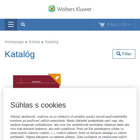
0 ks
|
0,00
Homepage
Eshop
Katalóg
Katalóg
Filter
Súhlas s cookies
Vážený návštevník, snažíme sa zo všetkých síl prinášať vysokú úroveň používateľského
komfortu pri používaní našich webstránok. Medzi základné predpoklady patrí napr. aby
správne fungovalo vyhľadávanie, aby sme vás neobťažovali nevhodnou reklamou alebo aby
sme mali dostatok podnetov, ako web vylepšovať. Preto od Vás potrebujeme súhlas so
spracovaním súborov cookies, t. j. malých súborov, ktoré sa dočasne ukladajú vo vašom
prehliadači. Vopred ďakujeme za udelenie súhlasu. Dáta využijeme na zlepšovanie našich