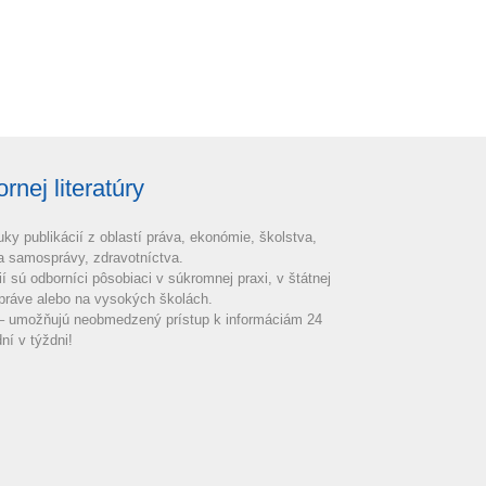
nej literatúry
uky publikácií z oblastí práva, ekonómie, školstva,
 a samosprávy, zdravotníctva.
ií sú odborníci pôsobiaci v súkromnej praxi, v štátnej
práve alebo na vysokých školách.
 – umožňujú neobmedzený prístup k informáciám 24
ní v týždni!