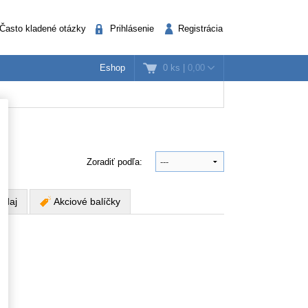
Často kladené otázky
Prihlásenie
Registrácia
0 ks
|
0,00
Eshop
k
nažéri
Verejná správa
Zoradiť podľa:
edaj
Akciové balíčky