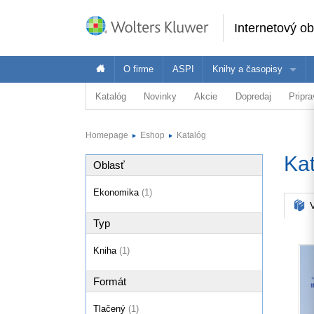
Internetový o
O firme
ASPI
Knihy a časopisy
Katalóg
Novinky
Akcie
Dopredaj
Pripr
Oblasť
Ponuka Wolters Kluwer je široká - pozrite 
Vybr
Právo
Homepage
Eshop
Katalóg
Ekonomika
Právnici
E
Ka
Oblasť
Dane a účtovníctvo
Verejná správa
Ekonomika
(1)
Školstvo a vzdelávanie
V
Typ
Zdravotníctvo
BOZP
Kniha
(1)
ASPI Akadémia
Formát
Tlačený
(1)