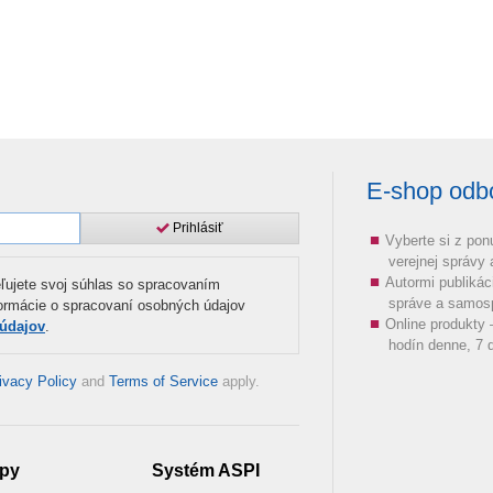
E-shop odbor
Prihlásiť
Vyberte si z pon
verejnej správy
Autormi publikác
ľujete svoj súhlas so spracovaním
správe a samos
formácie o spracovaní osobných údajov
Online produkty
 údajov
.
hodín denne, 7 d
ivacy Policy
and
Terms of Service
apply.
py
Systém ASPI