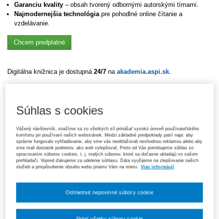
Garanciu kvality
–
obsah tvorený odbornými autorskými tímami.
Najmodernejšia technológia
pre pohodlné online čítanie a
vzdelávanie.
Chcem predplatné
Digitálna knižnica je dostupná
24/7
na
akademia.aspi.sk
.
ASPI Akadémia pre knižnice:
Súhlas s cookies
Knižnice v modernej digitálnej ére!
Rozšírte služby o
moderný a prakticky využiteľný obsah pre vašich
čitateľov.
Vážený návštevník, snažíme sa zo všetkých síl prinášať vysokú úroveň používateľského
komfortu pri používaní našich webstránok. Medzi základné predpoklady patrí napr. aby
správne fungovalo vyhľadávanie, aby sme vás neobťažovali nevhodnou reklamou alebo aby
sme mali dostatok podnetov, ako web vylepšovať. Preto od Vás potrebujeme súhlas so
Výhody:
spracovaním súborov cookies, t. j. malých súborov, ktoré sa dočasne ukladajú vo vašom
prehliadači. Vopred ďakujeme za udelenie súhlasu. Dáta využijeme na zlepšovanie našich
prístup k aktuálnemu a odbornému obsahu
služieb a prispôsobenie obsahu webu priamo Vám na mieru.
Viac informácií
podpora vzdelávania študentov aj širokej verejnosti
zvýšenie hodnoty a využívania knižničných služieb
Odmietnut nepovinné súbory cookie
jednoduché využitie bez náročnej implementácie
Prijať všetky súbory cookie