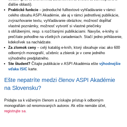
ďalšie oblasti).
Praktické funkcie
– jednoduché fulltextové vyhľadávanie v rámci
celého obsahu ASPI Akadémie, ale aj v rámci jednotlivej publikácie,
zvýrazňovanie textu, vyhľadávanie obrázkov, možnosť dopĺňať
vlastné poznámky, možnosť vytvoriť si vlastné priečinky
s obľúbenými, resp. s rozčítanými publikáciami. Navyše, e-knihy si
prečítate pohodlne na všetkých zariadeniach. Stačí jedno prihlásenie,
kdekoľvek sa nachádzate.
Za zlomok ceny
– celý katalóg e-kníh, ktorý obsahuje viac ako 600
odborných monografií, učebníc a zbierok je v cene jedného
výhodného predplatného.
Ste študent?
Čítajte publikácie v ASPI Akadémia ešte
výhodnejšie
vďaka ISIC
karte.
Ešte nepatríte medzi členov ASPI Akadémie
na Slovensku?
Pridajte sa k váženým členom a získajte prístup k odborným
monografiám od renomovaných autorov. Ak ešte nemáte účet,
registrujte sa
.