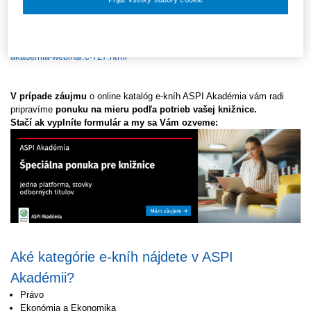
Pozrite si záznam z webinára a dozviete sa
detaily o tom, ako môže
ASPI Akadémia fungovať priamo vo vašej knižnici.
Nastavenia súborov cookie
Záznam:
https://obchod.wolterskluwer.sk/sk/eshop/webinare-zdarma/aspi-
akademia-webinar.c-727.html
V prípade záujmu
o online katalóg e-kníh ASPI Akadémia vám radi
pripravíme
ponuku na mieru podľa potrieb vašej knižnice.
Stačí ak vyplníte formulár a my sa Vám ozveme:
Aké kategórie e-kníh nájdete v ASPI
Akadémii?
Právo
Ekonómia a Ekonomika