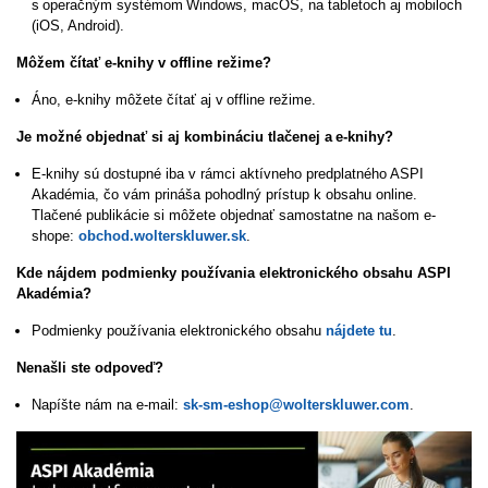
s operačným systémom Windows, macOS, na tabletoch aj mobiloch
(iOS, Android).
Môžem čítať e-knihy v offline režime?
Áno, e-knihy môžete čítať aj v offline režime.
Je možné objednať si aj kombináciu tlačenej a e-knihy?
E-knihy sú dostupné iba v rámci aktívneho predplatného ASPI
Akadémia, čo vám prináša pohodlný prístup k obsahu online.
Tlačené publikácie si môžete objednať samostatne na našom e-
shope:
obchod.wolterskluwer.sk
.
Kde nájdem podmienky používania elektronického obsahu ASPI
Akadémia?
Podmienky používania elektronického obsahu
nájdete tu
.
Nenašli ste odpoveď?
Napíšte nám na e-mail:
sk-sm-eshop@wolterskluwer.com
.