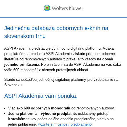
Jedinečná databáza odborných e-kníh na
slovenskom trhu
ASPI Akadémia predstavuje výnimočnú digitálnu platformu. Vďaka
predplatnému a produktu ASPI Akadémia získate prístup k odbornej
literatúre od renomovaných autorov z praxe, a to všetko
na dosah
jedného prihlásenia
. Po prihlásení sa do ASPI Akadémie na vás čaká
vyše 600 monografií z rôznych profesijných oblastí.
Staňte sa súčasťou jedinečnej digitálnej platformy pre vzdelávanie na
Slovensku.
ASPI Akadémia vám ponúka:
Viac ako
600 odborných monografií
od renomovaných autorov.
Jedna platforma
–
výhodné predplatné:
exkluzívny prístup
k stovkám titulov počas celého obdobia predplatného, všetko na
jedno prihlásenie.
Pozrite si možnosti predplatného
.