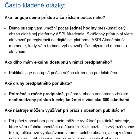
Často kladené otázky:
Ako funguje demo prístup a čo získam počas neho?
Demo prístup vám umožní počas
jednej hodiny
preskúmať celý
obsah digitálnej platformy ASPI Akadémia. Skúšobný prístup si viete
aktivovať po registrácii na digitálnej platforme ASPI Akadémia (v
momente, kedy vám to bude vyhovovať). Čas plynie od momentu
aktivácie.
Ako dlho mám e-knihu dostupnú v rámci predplatného?
Publikácia je dostupná počas vášho aktívneho predplatného.
Aké druhy predplatného ponúkate?
Polročné
a
ročné predplatné
, pričom v oboch variantoch získate
neobmedzený prístup k celej knižnici s viac ako 600 e‑knihami
.
Aké nástroje môžem využívať pri práci s obsahom publikácie?
Pri práci s obsahom publikácie môžete využívať praktické nástroje,
ktoré vám uľahčia orientáciu a štúdium. K dispozícii je zvýrazňovanie
textu, fulltextové vyhľadávanie v rámci celého obsahu, ale aj v rámci
publikácie, vyhľadávanie obrázkov, možnosť dopĺňať vlastné