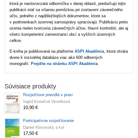
ktorá je naslovovzatá odborníčka v danej oblasti, predurčujú tejto
publikácii stať sa vítanou pomôckou pri zostavení záverečného
účtu, jedného z najdôležitejších dokumentov, ktoré sa
v podmienkach územnej samosprávy spracúvajú. Publikáciu preto
ocenia nielen tvorcovia záverečných účtov, hlavní kontrolóri, ale aj
všetci kompetentní zamestnanci obcí a vyšších územných
celkov.
E‑kniha je publikovaná na platforme
ASPI Akadémia
, ktorá otvára
dvere k rozsiahlej databáze viac ako 600 odborných
monografií.
Prejdite na stránku ASPI Akadémia
.
Súvisiace produkty
Rozpočtové pravidlá v praxi
Ingrid Konečná Veverková
10,90 €
Participatívne rozpočtovanie
Daniel Klimovský a kol.
17,50 €