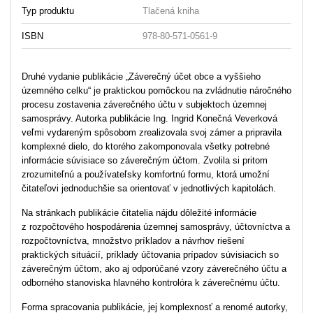
Typ produktu
Tlačená kniha
ISBN
978-80-571-0561-9
Druhé vydanie publikácie „Záverečný účet obce a vyššieho
územného celku“ je praktickou pomôckou na zvládnutie náročného
procesu zostavenia záverečného účtu v subjektoch územnej
samosprávy. Autorka publikácie Ing. Ingrid Konečná Veverková
veľmi vydareným spôsobom zrealizovala svoj zámer a pripravila
komplexné dielo, do ktorého zakomponovala všetky potrebné
informácie súvisiace so záverečným účtom. Zvolila si pritom
zrozumiteľnú a používateľsky komfortnú formu, ktorá umožní
čitateľovi jednoduchšie sa orientovať v jednotlivých kapitolách.
Na stránkach publikácie čitatelia nájdu dôležité informácie
z rozpočtového hospodárenia územnej samosprávy, účtovníctva a
rozpočtovníctva, množstvo príkladov a návrhov riešení
praktických situácií, príklady účtovania prípadov súvisiacich so
záverečným účtom, ako aj odporúčané vzory záverečného účtu a
odborného stanoviska hlavného kontrolóra k záverečnému účtu.
Forma spracovania publikácie, jej komplexnosť a renomé autorky,