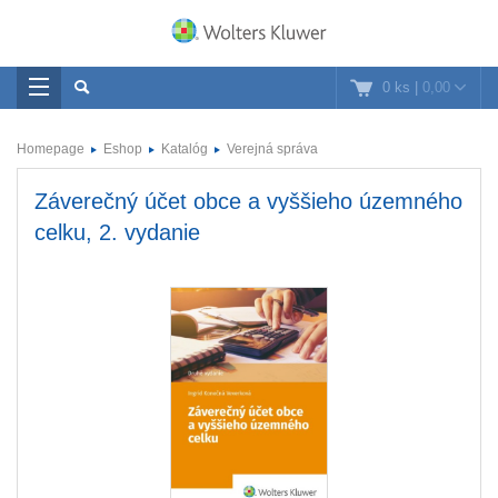
0 ks
|
0,00
Homepage
Eshop
Katalóg
Verejná správa
Záverečný účet obce a vyššieho územného
celku, 2. vydanie