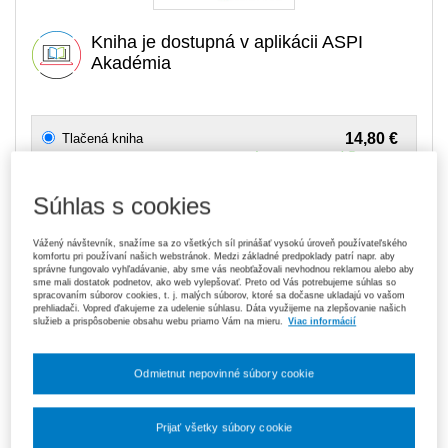
Kniha je dostupná v aplikácii ASPI
Akadémia
14,80 €
Tlačená kniha
Na sklade
- expedujeme ihneď. U vás do 3 prac. dní
Súhlas s cookies
119,70 €
Predplatné 6 mesiacov ASPI Akadémia
V predaji
E-kniha je dostupná výhradne prostredníctvom aplikácie ASPI
Vážený návštevník, snažíme sa zo všetkých síl prinášať vysokú úroveň používateľského
Akadémia.
Čo je ASPI Akadémia?
komfortu pri používaní našich webstránok. Medzi základné predpoklady patrí napr. aby
správne fungovalo vyhľadávanie, aby sme vás neobťažovali nevhodnou reklamou alebo aby
sme mali dostatok podnetov, ako web vylepšovať. Preto od Vás potrebujeme súhlas so
spracovaním súborov cookies, t. j. malých súborov, ktoré sa dočasne ukladajú vo vašom
189,00 €
Predplatné 12 mesiacov ASPI Akadémia
prehliadači. Vopred ďakujeme za udelenie súhlasu. Dáta využijeme na zlepšovanie našich
V predaji
služieb a prispôsobenie obsahu webu priamo Vám na mieru.
Viac informácií
E-kniha je dostupná výhradne prostredníctvom aplikácie ASPI
Akadémia.
Čo je ASPI Akadémia?
Odmietnut nepovinné súbory cookie
Upozorňujeme, že v období od 1. 8. do 21. 8. z technických
dôvodov nemôžeme vystavovať daňové doklady. Budú vám
zaslané dodatočne e‑mailom.
Prijať všetky súbory cookie