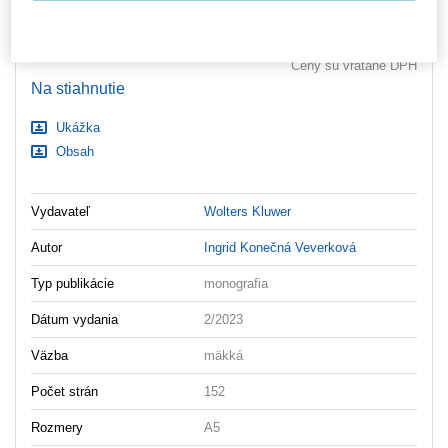
ks
Vložiť do košíka
Nastavenia súborov cookie
Ceny sú vrátane DPH
Na stiahnutie
Ukážka
Obsah
Vydavateľ
Wolters Kluwer
Autor
Ingrid Konečná Veverková
Typ publikácie
monografia
Dátum vydania
2/2023
Väzba
mäkká
Počet strán
152
Rozmery
A5