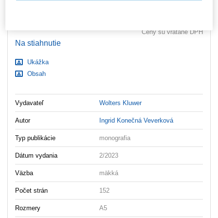
ks
Vložiť do košíka
Nastavenia súborov cookie
Ceny sú vrátane DPH
Na stiahnutie
Ukážka
Obsah
Vydavateľ
Wolters Kluwer
Autor
Ingrid Konečná Veverková
Typ publikácie
monografia
Dátum vydania
2/2023
Väzba
mäkká
Počet strán
152
Rozmery
A5