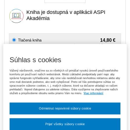
Kniha je dostupná v aplikácii ASPI
Akadémia
14,80 €
Tlačená kniha
Na sklade
- expedujeme ihneď. U vás do 3 prac. dní
Súhlas s cookies
119,70 €
Predplatné 6 mesiacov ASPI Akadémia
V predaji
E-kniha je dostupná výhradne prostredníctvom aplikácie ASPI
Vážený návštevník, snažíme sa zo všetkých síl prinášať vysokú úroveň používateľského
Akadémia.
Čo je ASPI Akadémia?
komfortu pri používaní našich webstránok. Medzi základné predpoklady patrí napr. aby
správne fungovalo vyhľadávanie, aby sme vás neobťažovali nevhodnou reklamou alebo aby
sme mali dostatok podnetov, ako web vylepšovať. Preto od Vás potrebujeme súhlas so
spracovaním súborov cookies, t. j. malých súborov, ktoré sa dočasne ukladajú vo vašom
189,00 €
Predplatné 12 mesiacov ASPI Akadémia
prehliadači. Vopred ďakujeme za udelenie súhlasu. Dáta využijeme na zlepšovanie našich
V predaji
služieb a prispôsobenie obsahu webu priamo Vám na mieru.
Viac informácií
E-kniha je dostupná výhradne prostredníctvom aplikácie ASPI
Akadémia.
Čo je ASPI Akadémia?
Odmietnut nepovinné súbory cookie
Upozorňujeme, že v období od 1. 8. do 21. 8. z technických
dôvodov nemôžeme vystavovať daňové doklady. Budú vám
zaslané dodatočne e‑mailom.
Prijať všetky súbory cookie