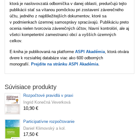
ktorá je naslovovzatá odborníčka v danej oblasti, predurčujú tejto
publikácii stať sa vítanou pomôckou pri zostavení záverečného
účtu, jedného z najdôležitejších dokumentov, ktoré sa
v podmienkach územnej samosprávy spracúvajú. Publikáciu preto
ocenia nielen tvorcovia záverečných účtov, hlavní kontrolóri, ale aj
všetci kompetentní zamestnanci obcí a vyšších územných
celkov.
E‑kniha je publikovaná na platforme
ASPI Akadémia
, ktorá otvára
dvere k rozsiahlej databáze viac ako 600 odborných
monografií.
Prejdite na stránku ASPI Akadémia
.
Súvisiace produkty
Rozpočtové pravidlá v praxi
Ingrid Konečná Veverková
10,90 €
Participatívne rozpočtovanie
Daniel Klimovský a kol.
17,50 €