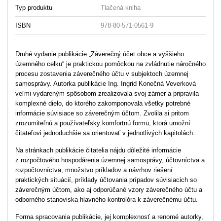
Typ produktu
Tlačená kniha
ISBN
978-80-571-0561-9
Druhé vydanie publikácie „Záverečný účet obce a vyššieho
územného celku“ je praktickou pomôckou na zvládnutie náročného
procesu zostavenia záverečného účtu v subjektoch územnej
samosprávy. Autorka publikácie Ing. Ingrid Konečná Veverková
veľmi vydareným spôsobom zrealizovala svoj zámer a pripravila
komplexné dielo, do ktorého zakomponovala všetky potrebné
informácie súvisiace so záverečným účtom. Zvolila si pritom
zrozumiteľnú a používateľsky komfortnú formu, ktorá umožní
čitateľovi jednoduchšie sa orientovať v jednotlivých kapitolách.
Na stránkach publikácie čitatelia nájdu dôležité informácie
z rozpočtového hospodárenia územnej samosprávy, účtovníctva a
rozpočtovníctva, množstvo príkladov a návrhov riešení
praktických situácií, príklady účtovania prípadov súvisiacich so
záverečným účtom, ako aj odporúčané vzory záverečného účtu a
odborného stanoviska hlavného kontrolóra k záverečnému účtu.
Forma spracovania publikácie, jej komplexnosť a renomé autorky,