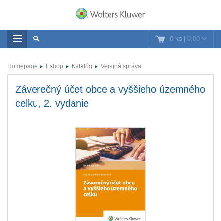
0 ks
|
0,00
Homepage
Eshop
Katalóg
Verejná správa
Záverečný účet obce a vyššieho územného
celku, 2. vydanie