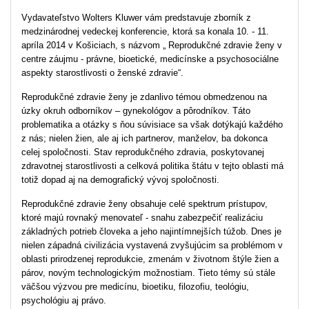
Vydavateľstvo Wolters Kluwer vám predstavuje zborník z
medzinárodnej vedeckej konferencie, ktorá sa konala 10. - 11.
apríla 2014 v Košiciach, s názvom „ Reprodukčné zdravie ženy v
centre záujmu - právne, bioetické, medicínske a psychosociálne
aspekty starostlivosti o ženské zdravie“.
Reprodukčné zdravie ženy je zdanlivo témou obmedzenou na
úzky okruh odborníkov – gynekológov a pôrodníkov. Táto
problematika a otázky s ňou súvisiace sa však dotýkajú každého
z nás; nielen žien, ale aj ich partnerov, manželov, ba dokonca
celej spoločnosti. Stav reprodukčného zdravia, poskytovanej
zdravotnej starostlivosti a celková politika štátu v tejto oblasti má
totiž dopad aj na demografický vývoj spoločnosti.
Reprodukčné zdravie ženy obsahuje celé spektrum prístupov,
ktoré majú rovnaký menovateľ - snahu zabezpečiť realizáciu
základných potrieb človeka a jeho najintímnejších túžob. Dnes je
nielen západná civilizácia vystavená zvyšujúcim sa problémom v
oblasti prirodzenej reprodukcie, zmenám v životnom štýle žien a
párov, novým technologickým možnostiam. Tieto témy sú stále
väčšou výzvou pre medicínu, bioetiku, filozofiu, teológiu,
psychológiu aj právo.