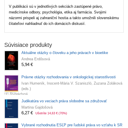
V publikácii sú v jednotlivých sekciách zastúpené právo,
medicínske odbory, psychológia, etika aj farmácia. Svojimi
názormi prispeli aj zahraniční hostia a takto umožnili slovenskému
čitateľovi nahliadnuť do ich domácich diskusií.
Súvisiace produkty
Aktuálne otázky o človeku a jeho právach v bioetike
Andrea Erdősová
5,94 €
Právne otázky rozhodovania v onkologickej starostlivosti
Ivan Humeník, Inocent-Mária V. Szaniszló, Zuzana Zoláková
(eds.)
Vypredané
Judikatúra vo veciach práva slobodne sa združovať
Martina Gajdošová
6,27 €
Ušetríte 14,63 €
(70%)
Vybrané rozhodnutia ESĽP pre ľudské práva vo vzťahu k SR