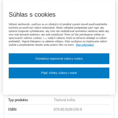
Súhlas s cookies
Tlačená kniha
Predaj ukončený
Vážený návštevník, snažíme sa zo všetkých síl prinášať vysokú úroveň používateľského
komfortu pri používaní našich webstránok. Medzi základné predpoklady patrí napr. aby
správne fungovalo vyhľadávanie, aby sme vás neobťažovali nevhodnou reklamou alebo aby
sme mali dostatok podnetov, ako web vylepšovať. Preto od Vás potrebujeme súhlas so
spracovaním súborov cookies, t. j. malých súborov, ktoré sa dočasne ukladajú vo vašom
Ceny sú vrátane DPH
prehliadači. Vopred ďakujeme za udelenie súhlasu. Dáta využijeme na zlepšovanie našich
služieb a prispôsobenie obsahu webu priamo Vám na mieru.
Viac informácií
Vydavateľ
Wolters Kluwer
Odmietnut nepovinné súbory cookie
Typ publikácie
monografia
Dátum vydania
4/2014
Prijať všetky súbory cookie
Väzba
mäkká
Nastavenia súborov cookie
Počet strán
432
Typ produktu
Tlačená kniha
ISBN
978-80-8168-035-9