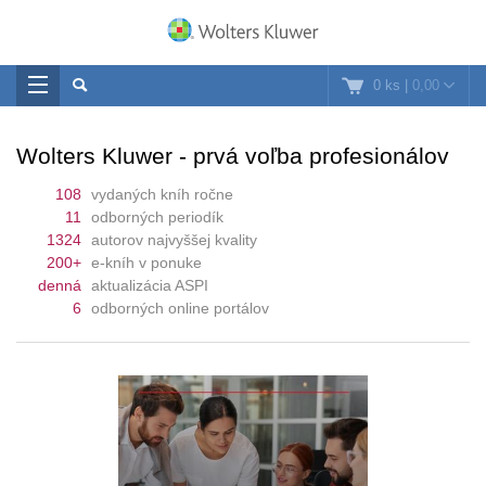
0 ks
|
0,00
Wolters Kluwer - prvá voľba profesionálov
108
vydaných kníh ročne
11
odborných periodík
1324
autorov najvyššej kvality
200+
e-kníh v ponuke
denná
aktualizácia ASPI
6
odborných online portálov