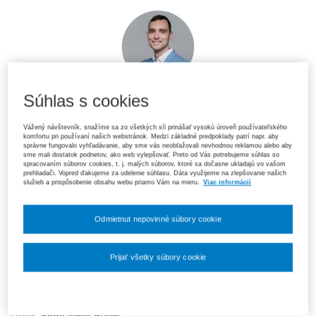
Súhlas s cookies
Vážený návštevník, snažíme sa zo všetkých síl prinášať vysokú úroveň používateľského
komfortu pri používaní našich webstránok. Medzi základné predpoklady patrí napr. aby
správne fungovalo vyhľadávanie, aby sme vás neobťažovali nevhodnou reklamou alebo aby
sme mali dostatok podnetov, ako web vylepšovať. Preto od Vás potrebujeme súhlas so
spracovaním súborov cookies, t. j. malých súborov, ktoré sa dočasne ukladajú vo vašom
prehliadači. Vopred ďakujeme za udelenie súhlasu. Dáta využijeme na zlepšovanie našich
Webinár: Nové pravidlá rady školy
služieb a prispôsobenie obsahu webu priamo Vám na mieru.
Viac informácií
Viete, ako „rozbehnúť“ radu školy podľa novej legislatívy?
Odmietnut nepovinné súbory cookie
Nový zákon mení fungovanie rady školy. Na webinári sa dozviete úlohy
zriaďovateľa a riaditeľa, postup pri voľbách do rady školy, riešenie
súvisiacich otázok a ukážku priebehu ustanovujúceho zasadnutia
Prijať všetky súbory cookie
vrátane odpovedí na najčastejšie otázky.
Nastavenia súborov cookie
10. 9. 2026, 13:00 - 15:00
Lektor:
JUDr. Matej Drotár