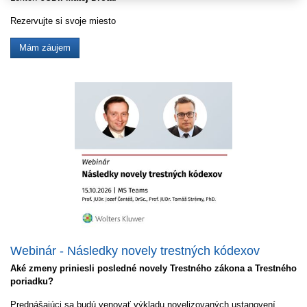
Rezervujte si svoje miesto
Mám záujem
Webinár - Následky novely trestných kódexov
Aké zmeny priniesli posledné novely Trestného zákona a Trestného
poriadku?
Prednášajúci sa budú venovať výkladu novelizovaných ustanovení