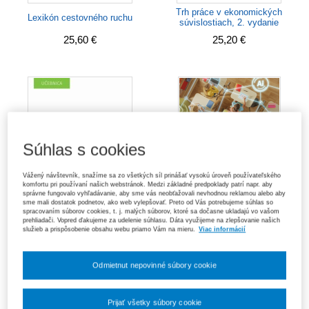
Trh práce v ekonomických
Lexikón cestovného ruchu
súvislostiach, 2. vydanie
25,60 €
25,20 €
Súhlas s cookies
Vážený návštevník, snažíme sa zo všetkých síl prinášať vysokú úroveň používateľského
komfortu pri používaní našich webstránok. Medzi základné predpoklady patrí napr. aby
správne fungovalo vyhľadávanie, aby sme vás neobťažovali nevhodnou reklamou alebo aby
sme mali dostatok podnetov, ako web vylepšovať. Preto od Vás potrebujeme súhlas so
spracovaním súborov cookies, t. j. malých súborov, ktoré sa dočasne ukladajú vo vašom
prehliadači. Vopred ďakujeme za udelenie súhlasu. Dáta využijeme na zlepšovanie našich
služieb a prispôsobenie obsahu webu priamo Vám na mieru.
Viac informácií
Účtovníctvo, 2. vydanie
Základy ekonómie, 2. vydanie
21,30 €
24,80 €
Odmietnut nepovinné súbory cookie
Prijať všetky súbory cookie