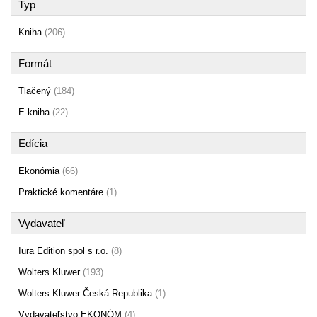
Typ
Kniha
(206)
Formát
Tlačený
(184)
E-kniha
(22)
Edícia
Ekonómia
(66)
Praktické komentáre
(1)
Vydavateľ
Iura Edition spol s r.o.
(8)
Wolters Kluwer
(193)
Wolters Kluwer Česká Republika
(1)
Vydavateľstvo EKONÓM
(4)