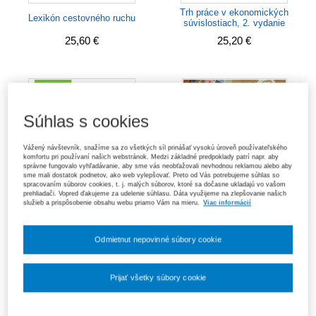
Trh práce v ekonomických
Lexikón cestovného ruchu
súvislostiach, 2. vydanie
25,60 €
25,20 €
Súhlas s cookies
Vážený návštevník, snažíme sa zo všetkých síl prinášať vysokú úroveň používateľského
komfortu pri používaní našich webstránok. Medzi základné predpoklady patrí napr. aby
správne fungovalo vyhľadávanie, aby sme vás neobťažovali nevhodnou reklamou alebo aby
sme mali dostatok podnetov, ako web vylepšovať. Preto od Vás potrebujeme súhlas so
spracovaním súborov cookies, t. j. malých súborov, ktoré sa dočasne ukladajú vo vašom
prehliadači. Vopred ďakujeme za udelenie súhlasu. Dáta využijeme na zlepšovanie našich
služieb a prispôsobenie obsahu webu priamo Vám na mieru.
Viac informácií
Odmietnut nepovinné súbory cookie
Účtovníctvo, 2. vydanie
Základy ekonómie, 2. vydanie
21,30 €
24,80 €
Prijať všetky súbory cookie
Nastavenia súborov cookie