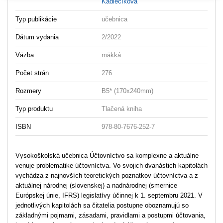
Kadlečíková
Typ publikácie
učebnica
Dátum vydania
2/2022
Väzba
mäkká
Počet strán
276
Rozmery
B5* (170x240mm)
Typ produktu
Tlačená kniha
ISBN
978-80-7676-252-7
Vysokoškolská učebnica Účtovníctvo sa komplexne a aktuálne
venuje problematike účtovníctva. Vo svojich dvanástich kapitolách
vychádza z najnovších teoretických poznatkov účtovníctva a z
aktuálnej národnej (slovenskej) a nadnárodnej (smernice
Európskej únie, IFRS) legislatívy účinnej k 1. septembru 2021. V
jednotlivých kapitolách sa čitatelia postupne oboznamujú so
základnými pojmami, zásadami, pravidlami a postupmi účtovania,