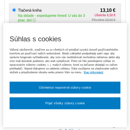
13,10 €
Tlačená kniha
Ušetríte 6,50 €
Na sklade
- expedujeme ihneď. U vás do 3
Pôvodne 19,60 €
prac. dní
Upozorňujeme, že v období od 1. 8. do 21. 8. z technických
Súhlas s cookies
dôvodov nemôžeme vystavovať daňové doklady. Budú vám
zaslané dodatočne e‑mailom.
Vážený návštevník, snažíme sa zo všetkých síl prinášať vysokú úroveň používateľského
ks
Vložiť do košíka
komfortu pri používaní našich webstránok. Medzi základné predpoklady patrí napr. aby
správne fungovalo vyhľadávanie, aby sme vás neobťažovali nevhodnou reklamou alebo aby
sme mali dostatok podnetov, ako web vylepšovať. Preto od Vás potrebujeme súhlas so
spracovaním súborov cookies, t. j. malých súborov, ktoré sa dočasne ukladajú vo vašom
Ceny sú vrátane DPH
prehliadači. Vopred ďakujeme za udelenie súhlasu. Dáta využijeme na zlepšovanie našich
služieb a prispôsobenie obsahu webu priamo Vám na mieru.
Viac informácií
Na stiahnutie
Ukážka
Odmietnut nepovinné súbory cookie
Obsah
Prijať všetky súbory cookie
Vydavateľ
Wolters Kluwer
Nastavenia súborov cookie
Autor
Zuzana Juhászová
,
Katarína
Máziková
,
Renáta Pakšiová
,
Oľga