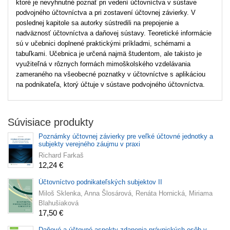
ktoré je nevyhnutné poznať pri vedení účtovníctva v sústave
podvojného účtovníctva a pri zostavení účtovnej závierky. V
poslednej kapitole sa autorky sústredili na prepojenie a
nadväznosť účtovníctva a daňovej sústavy. Teoretické informácie
sú v učebnici doplnené praktickými príkladmi, schémami a
tabuľkami. Učebnica je určená najmä študentom, ale takisto je
využiteľná v rôznych formách mimoškolského vzdelávania
zameraného na všeobecné poznatky v účtovníctve s aplikáciou
na podnikateľa, ktorý účtuje v sústave podvojného účtovníctva.
Súvisiace produkty
Poznámky účtovnej závierky pre veľké účtovné jednotky a
subjekty verejného záujmu v praxi
Richard Farkaš
12,24 €
Účtovníctvo podnikateľských subjektov II
Miloš Sklenka, Anna Šlosárová, Renáta Hornická, Miriama
Blahušiaková
17,50 €
Daňové a účtovné aspekty zdanenia právnických osôb v