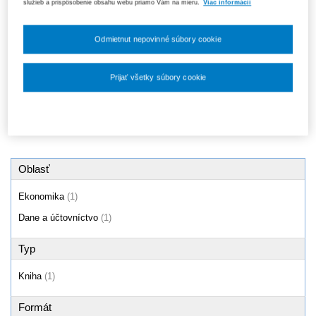
služieb a prispôsobenie obsahu webu priamo Vám na mieru.
Viac informácií
Účtovníctvo
13,10 €
Odmietnut nepovinné súbory cookie
Ušetríte 6,50 €
(30%)
Prijať všetky súbory cookie
Produkty
1 - 1 / 1
Nastavenia súborov cookie
Oblasť
Ekonomika
(1)
Dane a účtovníctvo
(1)
Typ
Kniha
(1)
Formát