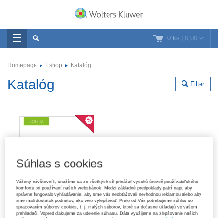
0 ks
|
0,00
Homepage
Eshop
Katalóg
Katalóg
Filter
Súhlas s cookies
Vážený návštevník, snažíme sa zo všetkých síl prinášať vysokú úroveň používateľského
komfortu pri používaní našich webstránok. Medzi základné predpoklady patrí napr. aby
správne fungovalo vyhľadávanie, aby sme vás neobťažovali nevhodnou reklamou alebo aby
sme mali dostatok podnetov, ako web vylepšovať. Preto od Vás potrebujeme súhlas so
spracovaním súborov cookies, t. j. malých súborov, ktoré sa dočasne ukladajú vo vašom
prehliadači. Vopred ďakujeme za udelenie súhlasu. Dáta využijeme na zlepšovanie našich