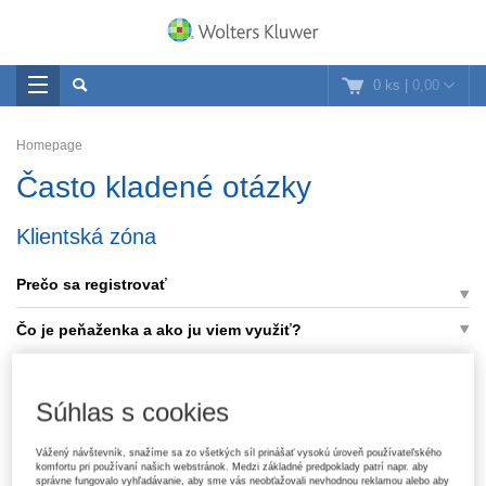
0 ks
|
0,00
Homepage
Často kladené otázky
Klientská zóna
Prečo sa registrovať
Čo je peňaženka a ako ju viem využiť?
Objednávka, doručenie, reklamácia
Súhlas s cookies
Ak je titul u Vás vypredaný, dokážete ho ešte zohnať?
Vážený návštevník, snažíme sa zo všetkých síl prinášať vysokú úroveň používateľského
komfortu pri používaní našich webstránok. Medzi základné predpoklady patrí napr. aby
správne fungovalo vyhľadávanie, aby sme vás neobťažovali nevhodnou reklamou alebo aby