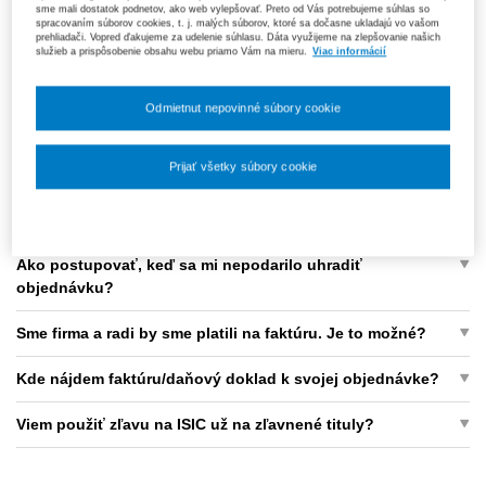
Viem si tovar osobne vyzdvihnúť?
sme mali dostatok podnetov, ako web vylepšovať. Preto od Vás potrebujeme súhlas so
spracovaním súborov cookies, t. j. malých súborov, ktoré sa dočasne ukladajú vo vašom
prehliadači. Vopred ďakujeme za udelenie súhlasu. Dáta využijeme na zlepšovanie našich
Posielate objednávky aj do zahraničia?
služieb a prispôsobenie obsahu webu priamo Vám na mieru.
Viac informácií
Aká je dodacia doba?
Odmietnut nepovinné súbory cookie
Platba a fakturácia
Prijať všetky súbory cookie
Nastavenia súborov cookie
Ako zaplatím svoju objednávku?
Ako postupovať, keď sa mi nepodarilo uhradiť
objednávku?
Sme firma a radi by sme platili na faktúru. Je to možné?
Kde nájdem faktúru/daňový doklad k svojej objednávke?
Viem použiť zľavu na ISIC už na zľavnené tituly?