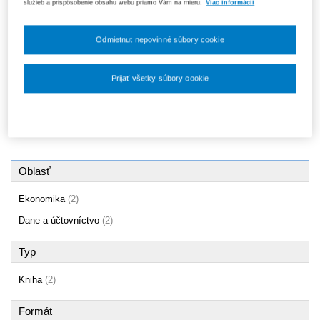
služieb a prispôsobenie obsahu webu priamo Vám na mieru.
Viac informácií
Účtovníctvo, 2. vydanie
Účtovníctvo
13,10 €
21,30 €
Odmietnut nepovinné súbory cookie
Ušetríte 6,50 €
(30%)
Prijať všetky súbory cookie
Produkty
1 - 2 / 2
Nastavenia súborov cookie
Oblasť
Ekonomika
(2)
Dane a účtovníctvo
(2)
Typ
Kniha
(2)
Formát