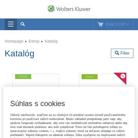
0 ks
|
0,00
Homepage
Eshop
Katalóg
Katalóg
Filter
Súhlas s cookies
Vážený návštevník, snažíme sa zo všetkých síl prinášať vysokú úroveň používateľského
komfortu pri používaní našich webstránok. Medzi základné predpoklady patrí napr. aby
správne fungovalo vyhľadávanie, aby sme vás neobťažovali nevhodnou reklamou alebo aby
sme mali dostatok podnetov, ako web vylepšovať. Preto od Vás potrebujeme súhlas so
spracovaním súborov cookies, t. j. malých súborov, ktoré sa dočasne ukladajú vo vašom
prehliadači. Vopred ďakujeme za udelenie súhlasu. Dáta využijeme na zlepšovanie našich