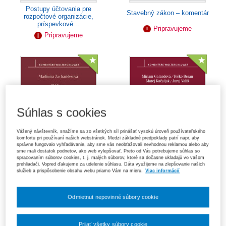
Postupy účtovania pre
Stavebný zákon – komentár
rozpočtové organizácie,
príspevkové...
Pripravujeme
Pripravujeme
Súhlas s cookies
Vážený návštevník, snažíme sa zo všetkých síl prinášať vysokú úroveň používateľského
komfortu pri používaní našich webstránok. Medzi základné predpoklady patrí napr. aby
správne fungovalo vyhľadávanie, aby sme vás neobťažovali nevhodnou reklamou alebo aby
sme mali dostatok podnetov, ako web vylepšovať. Preto od Vás potrebujeme súhlas so
spracovaním súborov cookies, t. j. malých súborov, ktoré sa dočasne ukladajú vo vašom
prehliadači. Vopred ďakujeme za udelenie súhlasu. Dáta využijeme na zlepšovanie našich
Zákon o finančnej kontrole a
Zákon o správe daní (daňový
služieb a prispôsobenie obsahu webu priamo Vám na mieru.
Viac informácií
audite – komentár, 3. vydanie
poriadok) – komentár
Pripravujeme
Pripravujeme
Odmietnut nepovinné súbory cookie
Prijať všetky súbory cookie