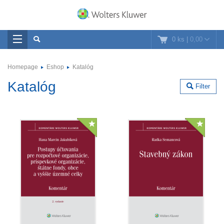
0 ks
|
0,00
Homepage
Eshop
Katalóg
Katalóg
Filter