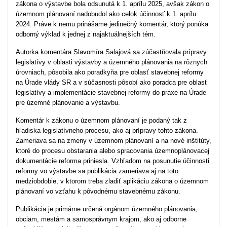
zákona o výstavbe bola odsunutá k 1. aprílu 2025, avšak zákon o
územnom plánovaní nadobudol ako celok účinnosť k 1. aprílu
2024. Práve k nemu prinášame jedinečný komentár, ktorý ponúka
odborný výklad k jednej z najaktuálnejších tém.
Autorka komentára Slavomíra Salajová sa zúčastňovala prípravy
legislatívy v oblasti výstavby a územného plánovania na rôznych
úrovniach, pôsobila ako poradkyňa pre oblasť stavebnej reformy
na Úrade vlády SR a v súčasnosti pôsobí ako poradca pre oblasť
legislatívy a implementácie stavebnej reformy do praxe na Úrade
pre územné plánovanie a výstavbu.
Komentár k zákonu o územnom plánovaní je podaný tak z
hľadiska legislatívneho procesu, ako aj prípravy tohto zákona.
Zameriava sa na zmeny v územnom plánovaní a na nové inštitúty,
ktoré do procesu obstarania alebo spracovania územnoplánovacej
dokumentácie reforma priniesla. Vzhľadom na posunutie účinnosti
reformy vo výstavbe sa publikácia zameriava aj na toto
medziobdobie, v ktorom treba zladiť aplikáciu zákona o územnom
plánovaní vo vzťahu k pôvodnému stavebnému zákonu.
Publikácia je primárne určená orgánom územného plánovania,
obciam, mestám a samosprávnym krajom, ako aj odborne