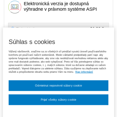
Elektronická verzia je dostupná
výhradne v právnom systéme ASPI
21,80 €
Tlačená kniha
Na sklade
- expedujeme ihneď. U vás do 3 prac. dní
Súhlas s cookies
Upozorňujeme, že v období od 1. 8. do 21. 8. z technických
dôvodov nemôžeme vystavovať daňové doklady. Budú vám
Vážený návštevník, snažíme sa zo všetkých síl prinášať vysokú úroveň používateľského
zaslané dodatočne e‑mailom.
komfortu pri používaní našich webstránok. Medzi základné predpoklady patrí napr. aby
správne fungovalo vyhľadávanie, aby sme vás neobťažovali nevhodnou reklamou alebo aby
ks
sme mali dostatok podnetov, ako web vylepšovať. Preto od Vás potrebujeme súhlas so
Vložiť do košíka
spracovaním súborov cookies, t. j. malých súborov, ktoré sa dočasne ukladajú vo vašom
prehliadači. Vopred ďakujeme za udelenie súhlasu. Dáta využijeme na zlepšovanie našich
služieb a prispôsobenie obsahu webu priamo Vám na mieru.
Viac informácií
Ceny sú vrátane DPH
Na stiahnutie
Odmietnut nepovinné súbory cookie
Obsah
Ukážka
Prijať všetky súbory cookie
Nastavenia súborov cookie
Vydavateľ
Wolters Kluwer