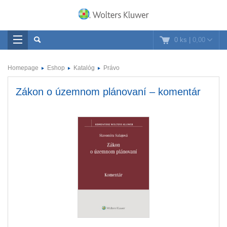
0 ks
|
0,00
Homepage
Eshop
Katalóg
Právo
Zákon o územnom plánovaní – komentár