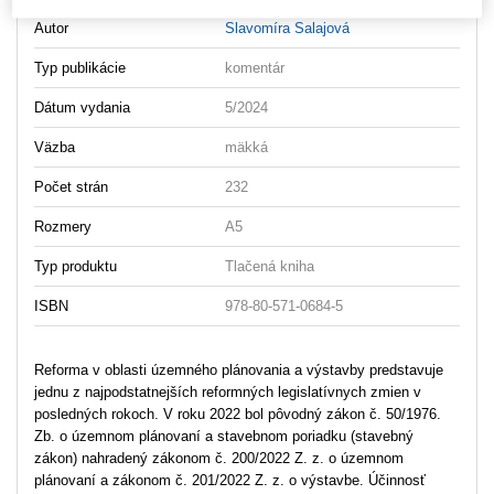
Autor
Slavomíra Salajová
Typ publikácie
komentár
Dátum vydania
5/2024
Väzba
mäkká
Počet strán
232
Rozmery
A5
Typ produktu
Tlačená kniha
ISBN
978-80-571-0684-5
Reforma v oblasti územného plánovania a výstavby predstavuje
jednu z najpodstatnejších reformných legislatívnych zmien v
posledných rokoch. V roku 2022 bol pôvodný zákon č. 50/1976.
Zb. o územnom plánovaní a stavebnom poriadku (stavebný
zákon) nahradený zákonom č. 200/2022 Z. z. o územnom
plánovaní a zákonom č. 201/2022 Z. z. o výstavbe. Účinnosť