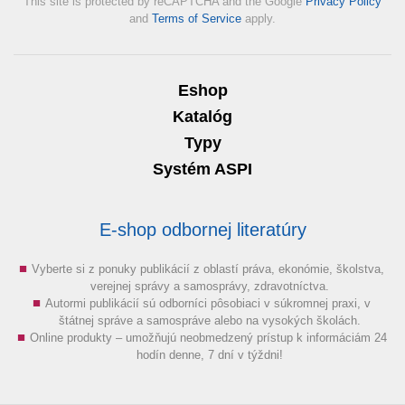
This site is protected by reCAPTCHA and the Google
Privacy Policy
and
Terms of Service
apply.
Eshop
Katalóg
Typy
Systém ASPI
E-shop odbornej literatúry
Vyberte si z ponuky publikácií z oblastí práva, ekonómie, školstva,
verejnej správy a samosprávy, zdravotníctva.
Autormi publikácií sú odborníci pôsobiaci v súkromnej praxi, v
štátnej správe a samospráve alebo na vysokých školách.
Online produkty – umožňujú neobmedzený prístup k informáciám 24
hodín denne, 7 dní v týždni!