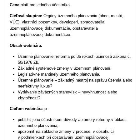
Cena
platí pre jedného účastníka.
Cieľová skupina:
Orgány územného plánovania (obce, mestá,
VÚC), vlastníci pozemkov, developeri, spracovatelia
územnoplánovacej dokumentácie, obstarávatelia
územnoplánovacej dokumentácie.
Obsah webinára:
Územné plánovanie, reforma po 36 rokoch účinnosti zákona č.
50/1976 Zb.
Základné systémové zmeny v územnom plánovaní.
Legislatívne mantinely územného plánovania.
Územné plánovanie – základný nástroj na správu územia alebo
neefektívny luxus?
Vydávanie záväzných stanovísk – nevyhnutnosť alebo
zbytočnosť?
Cieľom webinára
je:
priblížiť jeho účastníkom dôvody a zámery reformy v oblasti
územného plánovania,
upozorniť na základné zmeny v procese, v obsahu či
v podmienkach pri obstarávaní územnoplánovacej