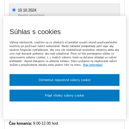
10.10.2024
Predaj ukončený
Súhlas s cookies
Ceny sú vrátane DPH
Vážený návštevník, snažíme sa zo všetkých síl prinášať vysokú úroveň používateľského
komfortu pri používaní našich webstránok. Medzi základné predpoklady patrí napr. aby
Prednášajúci
Slavomíra Salajová
správne fungovalo vyhľadávanie, aby sme vás neobťažovali nevhodnou reklamou alebo aby
sme mali dostatok podnetov, ako web vylepšovať. Preto od Vás potrebujeme súhlas so
spracovaním súborov cookies, t. j. malých súborov, ktoré sa dočasne ukladajú vo vašom
Typ produktu
Seminár
prehliadači. Vopred ďakujeme za udelenie súhlasu. Dáta využijeme na zlepšovanie našich
služieb a prispôsobenie obsahu webu priamo Vám na mieru.
Viac informácií
Dátum
10.10.2024
Odmietnut nepovinné súbory cookie
Videozáznam si môžete kúpiť TU.
Prijať všetky súbory cookie
Miesto konania / forma:
online prostredníctvom platformy
Nastavenia súborov cookie
Microsoft Teams.
Čas konania:
9.00-12.00 hod.