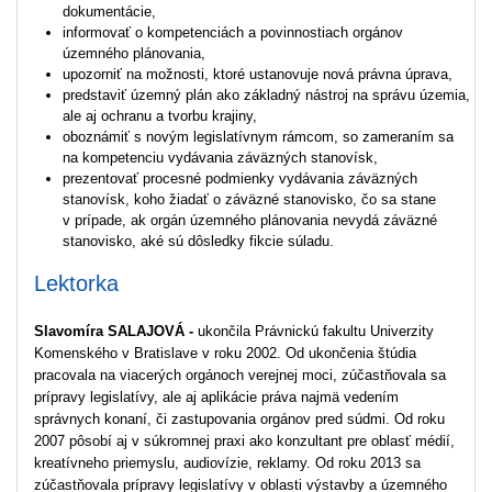
dokumentácie,
informovať o kompetenciách a povinnostiach orgánov
územného plánovania,
upozorniť na možnosti, ktoré ustanovuje nová právna úprava,
predstaviť územný plán ako základný nástroj na správu územia,
ale aj ochranu a tvorbu krajiny,
oboznámiť s novým legislatívnym rámcom, so zameraním sa
na kompetenciu vydávania záväzných stanovísk,
prezentovať procesné podmienky vydávania záväzných
stanovísk, koho žiadať o záväzné stanovisko, čo sa stane
v prípade, ak orgán územného plánovania nevydá záväzné
stanovisko, aké sú dôsledky fikcie súladu.
Lektorka
Slavomíra SALAJOVÁ -
ukončila Právnickú fakultu Univerzity
Komenského v Bratislave v roku 2002. Od ukončenia štúdia
pracovala na viacerých orgánoch verejnej moci, zúčastňovala sa
prípravy legislatívy, ale aj aplikácie práva najmä vedením
správnych konaní, či zastupovania orgánov pred súdmi. Od roku
2007 pôsobí aj v súkromnej praxi ako konzultant pre oblasť médií,
kreatívneho priemyslu, audiovízie, reklamy. Od roku 2013 sa
zúčastňovala prípravy legislatívy v oblasti výstavby a územného