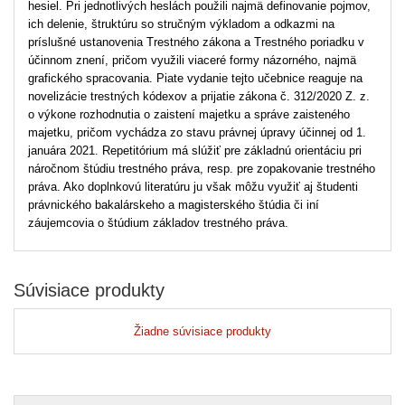
hesiel. Pri jednotlivých heslách použili najmä definovanie pojmov,
ich delenie, štruktúru so stručným výkladom a odkazmi na
príslušné ustanovenia Trestného zákona a Trestného poriadku v
účinnom znení, pričom využili viaceré formy názorného, najmä
grafického spracovania. Piate vydanie tejto učebnice reaguje na
novelizácie trestných kódexov a prijatie zákona č. 312/2020 Z. z.
o výkone rozhodnutia o zaistení majetku a správe zaisteného
majetku, pričom vychádza zo stavu právnej úpravy účinnej od 1.
januára 2021. Repetitórium má slúžiť pre základnú orientáciu pri
náročnom štúdiu trestného práva, resp. pre zopakovanie trestného
práva. Ako doplnkovú literatúru ju však môžu využiť aj študenti
právnického bakalárskeho a magisterského štúdia či iní
záujemcovia o štúdium základov trestného práva.
Súvisiace produkty
Žiadne súvisiace produkty