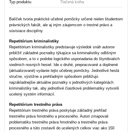
Typ produktu
Tlačená kniha
Balíček tvoria praktické učebné pomôcky určené nielen študentom
právnických fakúlt, ale aj iným záujemcom o trestné právo a
súvisiace disciplíny.
Repetitórium kriminalistiky
Repetitórium kriminalistiky predstavuje výsledok snáh autorov
priblížiť základné poznatky týkajúce sa kriminalistiky odlišným
spôsobom, a to v podobe logického usporiadania do štyridsiatich
siedmich nosných hesiel. Ide o druhé, prepracované a doplnené
(aktualizované) vydanie tejto učebnej pomôcky. Jednotlivé heslá
stručne, výstižne a prehľadným spôsobom približujú
najzákladnejšie aktuálne poznatky o jednotlivých kategóriách
kriminalistiky tak, aby jednotlivé čiastkové problematiky vytvorili
ucelený systém informácií.
Repetitórium trestného práva
Repetitórium trestného práva poskytuje základný prehľad
trestného práva hmotného a procesného. Autori zmapovali
problematiku trestného práva hmotného a trestného práva
procesného a túto zostavili do ucelených celkov viac ako 150