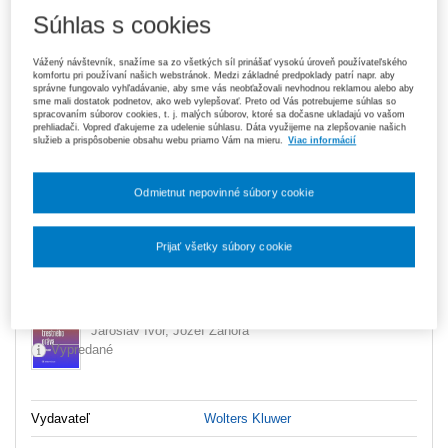
Súhlas s cookies
Balíček
Vážený návštevník, snažíme sa zo všetkých síl prinášať vysokú úroveň používateľského
komfortu pri používaní našich webstránok. Medzi základné predpoklady patrí napr. aby
Predaj ukončený
správne fungovalo vyhľadávanie, aby sme vás neobťažovali nevhodnou reklamou alebo aby
sme mali dostatok podnetov, ako web vylepšovať. Preto od Vás potrebujeme súhlas so
spracovaním súborov cookies, t. j. malých súborov, ktoré sa dočasne ukladajú vo vašom
prehliadači. Vopred ďakujeme za udelenie súhlasu. Dáta využijeme na zlepšovanie našich
služieb a prispôsobenie obsahu webu priamo Vám na mieru.
Viac informácií
Ceny sú vrátane DPH
Balíček
Odmietnut nepovinné súbory cookie
Repetitórium kriminalistiky
Peter Polák, Jozef Kubala
Prijať všetky súbory cookie
Vypredané
Nastavenia súborov cookie
Repetitórium trestného práva. 5. vydanie
Jaroslav Ivor, Jozef Záhora
Vypredané
Vydavateľ
Wolters Kluwer