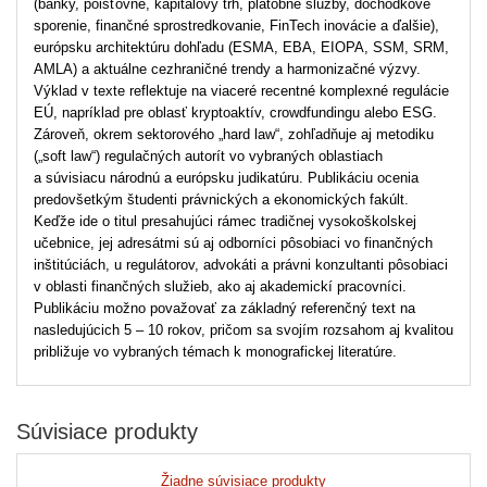
(banky, poisťovne, kapitálový trh, platobné služby, dôchodkové
sporenie, finančné sprostredkovanie, FinTech inovácie a ďalšie),
európsku architektúru dohľadu (ESMA, EBA, EIOPA, SSM, SRM,
AMLA) a aktuálne cezhraničné trendy a harmonizačné výzvy.
Výklad v texte reflektuje na viaceré recentné komplexné regulácie
EÚ, napríklad pre oblasť kryptoaktív, crowdfundingu alebo ESG.
Zároveň, okrem sektorového „hard law“, zohľadňuje aj metodiku
(„soft law“) regulačných autorít vo vybraných oblastiach
a súvisiacu národnú a európsku judikatúru. Publikáciu ocenia
predovšetkým študenti právnických a ekonomických fakúlt.
Keďže ide o titul presahujúci rámec tradičnej vysokoškolskej
učebnice, jej adresátmi sú aj odborníci pôsobiaci vo finančných
inštitúciách, u regulátorov, advokáti a právni konzultanti pôsobiaci
v oblasti finančných služieb, ako aj akademickí pracovníci.
Publikáciu možno považovať za základný referenčný text na
nasledujúcich 5 – 10 rokov, pričom sa svojím rozsahom aj kvalitou
približuje vo vybraných témach k monografickej literatúre.
Súvisiace produkty
Žiadne súvisiace produkty