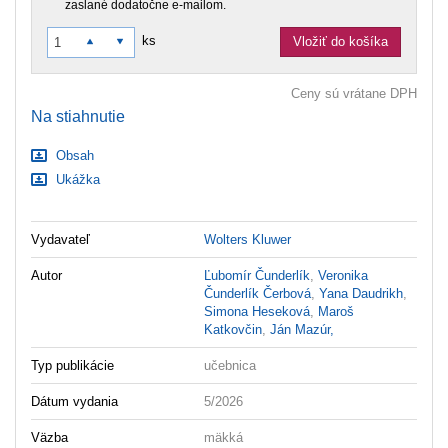
zaslané dodatočne e‑mailom.
ks
Vložiť do košíka
Ceny sú vrátane DPH
Na stiahnutie
Obsah
Ukážka
Vydavateľ
Wolters Kluwer
Autor
Ľubomír Čunderlík
,
Veronika
Čunderlík Čerbová
,
Yana Daudrikh
,
Simona Heseková
,
Maroš
Katkovčin
,
Ján Mazúr,
Typ publikácie
učebnica
Dátum vydania
5/2026
Väzba
mäkká