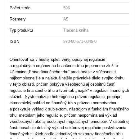
Počet strán
596
Rozmery
A5
Typ produktu
Tlačená kniha
ISBN
978-80-571-0845-0
Orientovať sa v hustej spleti verejnoprávnej regulácie
a regulačných orgánov na finančnom trhu je pomerne zložité.
Učebnica „Právo finančného trhu“ predstavuje v súčasnosti
najkomplexnejšie a najaktuálnejšie právnické dielo svojho druhu
v tejto oblasti, pričom pokrýva všeobecnú aj osobitnú časť
regulácie finančného trhu a tvorí tak „maják“ v regulácii finančných
služieb. Systematizuje heterogénnu právnu reguláciu, prepája
ekonomický pohľad na finančný trh s právnou normotvorbou
a poskytuje výklad k subjektom, nástrojom a funkciám finančného
trhu, metódam jeho regulácie, pričom neopomína ani výklad
všeobecných ako aj osobitných regulačných princípov. V osobitnej
časti obsahuje detailný výklad sektorovej regulácie poskytovania
finančných služieb podľa jednotlivých sektorov finančného trhu