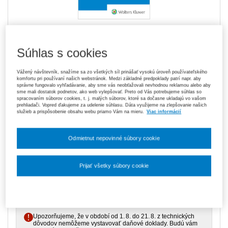
Kniha je dostupná v aplikácii ASPI
Akadémia
Súhlas s cookies
Vážený návštevník, snažíme sa zo všetkých síl prinášať vysokú úroveň používateľského
komfortu pri používaní našich webstránok. Medzi základné predpoklady patrí napr. aby
29,40 €
Tlačená kniha
správne fungovalo vyhľadávanie, aby sme vás neobťažovali nevhodnou reklamou alebo aby
sme mali dostatok podnetov, ako web vylepšovať. Preto od Vás potrebujeme súhlas so
Na sklade
- expedujeme ihneď. U vás do 3 prac. dní
spracovaním súborov cookies, t. j. malých súborov, ktoré sa dočasne ukladajú vo vašom
prehliadači. Vopred ďakujeme za udelenie súhlasu. Dáta využijeme na zlepšovanie našich
služieb a prispôsobenie obsahu webu priamo Vám na mieru.
Viac informácií
119,70 €
Predplatné 6 mesiacov ASPI Akadémia
V predaji
E-kniha je dostupná výhradne prostredníctvom aplikácie ASPI
Odmietnut nepovinné súbory cookie
Akadémia.
Čo je ASPI Akadémia?
Prijať všetky súbory cookie
189,00 €
Predplatné 12 mesiacov ASPI Akadémia
V predaji
E-kniha je dostupná výhradne prostredníctvom aplikácie ASPI
Nastavenia súborov cookie
Akadémia.
Čo je ASPI Akadémia?
Upozorňujeme, že v období od 1. 8. do 21. 8. z technických
dôvodov nemôžeme vystavovať daňové doklady. Budú vám