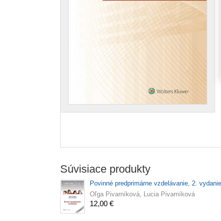
Súvisiace produkty
Povinné predprimárne vzdelávanie, 2. vydani
Oľga Pivarníková, Lucia Pivarníková
12,00 €