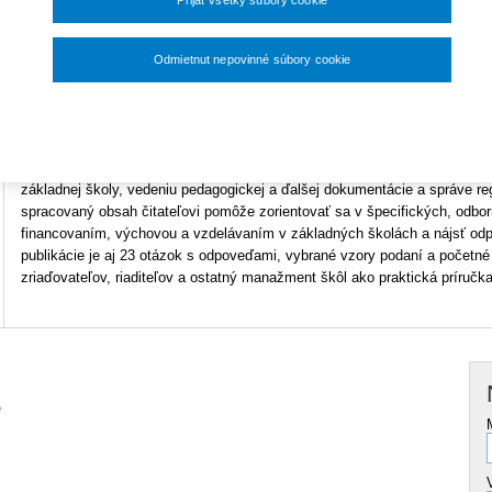
Prijať všetky súbory cookie
33,60 €
Typ produktu
Tlačená kniha
Odmietnut nepovinné súbory cookie
ISBN
978-80-8168-101-1
Nastavenia súborov cookie
Publikácia rieši problematiku zriaďovania škôl, náležitostí zriaďovacej li
organizácie výchovy, vzdelávania a zabezpečenia prevádzky základnej ško
základnej školy, vedeniu pedagogickej a ďalšej dokumentácie a správe re
spracovaný obsah čitateľovi pomôže zorientovať sa v špecifických, odbor
financovaním, výchovou a vzdelávaním v základných školách a nájsť od
publikácie je aj 23 otázok s odpoveďami, vybrané vzory podaní a početné 
zriaďovateľov, riaditeľov a ostatný manažment škôl ako praktická príručk
e