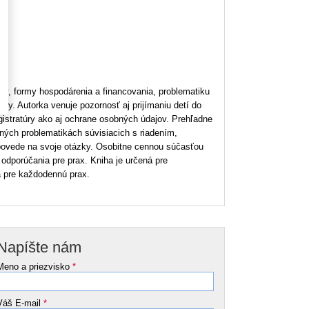
stiny, formy hospodárenia a financovania, problematiku
ly. Autorka venuje pozornosť aj prijímaniu detí do
gistratúry ako aj ochrane osobných údajov. Prehľadne
ných problematikách súvisiacich s riadením,
povede na svoje otázky. Osobitne cennou súčasťou
odporúčania pre prax. Kniha je určená pre
a pre každodennú prax.
Napíšte nám
Meno a priezvisko
*
Váš E-mail
*