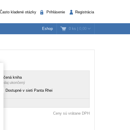
Často kladené otázky
Prihlásenie
Registrácia
0 ks
|
0,00
Eshop
k
nažéri
Verejná správa
lačená kniha
redaj ukončený
Dostupné v sieti Panta Rhei
Ceny sú vrátane DPH