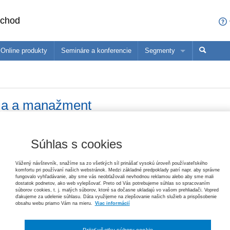
bchod
Online produkty
Semináre a konferencie
Segmenty
sa čo ponúkame profesionálom z vašej oblasti
ané produkty
Trh práce v ekonomických súvislostiach, 2. vydanie
Paulína Mihaľová, Janka Kottulová, Magdaléna Musilová, Michal Pálení
cia a manažment
konómovia
Pedagógovia
Ma
25,20 €
Zákon o priestupkoch – komentár, 3. vydanie
Vydavateľ
Wolters Kluwer
T
Súhlas s cookies
Helena Spišiaková
P
79,80 €
Autor
Ingrid Konečná Veverková
Vážený návštevník, snažíme sa zo všetkých síl prinášať vysokú úroveň používateľského
Typ publikácie
monografia
komfortu pri používaní našich webstránok. Medzi základné predpoklady patrí napr. aby správne
Ochrana základných práv
fungovalo vyhľadávanie, aby sme vás neobťažovali nevhodnou reklamou alebo aby sme mali
dostatok podnetov, ako web vylepšovať. Preto od Vás potrebujeme súhlas so spracovaním
Tomáš Ľalík, Ján Svák, Lívia Trellová, Vincent Bujňák
Dátum vydania
10/2014
súborov cookies, t. j. malých súborov, ktoré sa dočasne ukladajú vo vašom prehliadači. Vopred
26,40 €
ďakujeme za udelenie súhlasu. Dáta využijeme na zlepšovanie našich služieb a prispôsobenie
obsahu webu priamo Vám na mieru.
Viac informácií
Väzba
mäkká
Pracovné právo v poznámkach s príkladmi, 3. vydanie
Počet strán
120
Jana Žuľová, Marcel Dolobáč, Monika Minčičová