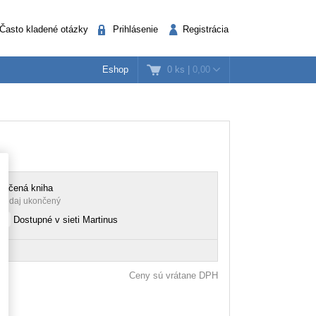
Často kladené otázky
Prihlásenie
Registrácia
0 ks
|
0,00
Eshop
k
nažéri
Verejná správa
lačená kniha
redaj ukončený
Dostupné v sieti Martinus
Ceny sú vrátane DPH