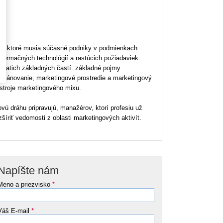
ti, ktoré musia súčasné podniky v podmienkach
nformačných technológií a rastúcich požiadaviek
piatich základných častí: základné pojmy
 plánovanie, marketingové prostredie a marketingový
stroje marketingového mixu.
ovú dráhu pripravujú, manažérov, ktorí profesiu už
íriť vedomosti z oblasti marketingových aktivít.
Napíšte nám
Meno a priezvisko
*
Váš E-mail
*