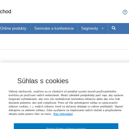
bchod
Online produkty
Semináre a konferencie
Segmenty
sa čo ponúkame profesionálom z vašej oblasti
ané produkty
Trh práce v ekonomických súvislostiach, 2. vydanie
Paulína Mihaľová, Janka Kottulová, Magdaléna Musilová, Michal Pálení
konómovia
Pedagógovia
Ma
25,20 €
Zákon o priestupkoch – komentár, 3. vydanie
Vydavateľ
Iura Edition spol s r.o.
T
Súhlas s cookies
Helena Spišiaková
P
79,80 €
Autor
Gabriela Bartáková
,
Viera Cibáková
Vážený návštevník, snažíme sa zo všetkých síl prinášať vysokú úroveň používateľského
komfortu pri používaní našich webstránok. Medzi základné predpoklady patrí napr. aby správne
Typ publikácie
učebnica
Ochrana základných práv
fungovalo vyhľadávanie, aby sme vás neobťažovali nevhodnou reklamou alebo aby sme mali
dostatok podnetov, ako web vylepšovať. Preto od Vás potrebujeme súhlas so spracovaním
Tomáš Ľalík, Ján Svák, Lívia Trellová, Vincent Bujňák
Dátum vydania
1/2007
súborov cookies, t. j. malých súborov, ktoré sa dočasne ukladajú vo vašom prehliadači. Vopred
26,40 €
ďakujeme za udelenie súhlasu. Dáta využijeme na zlepšovanie našich služieb a prispôsobenie
obsahu webu priamo Vám na mieru.
Viac informácií
Počet strán
224
Pracovné právo v poznámkach s príkladmi, 3. vydanie
Typ produktu
Tlačená kniha
Jana Žuľová, Marcel Dolobáč, Monika Minčičová
Prijať všetky súbory cookie