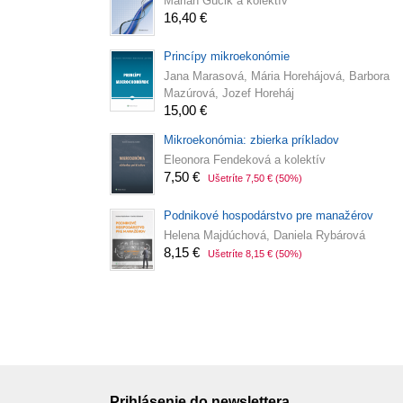
Marian Gúčik a kolektív
16,40 €
Princípy mikroekonómie
Jana Marasová, Mária Horehájová, Barbora
Mazúrová, Jozef Horeháj
15,00 €
Mikroekonómia: zbierka príkladov
Eleonora Fendeková a kolektív
7,50 €
Ušetríte 7,50 €
(50%)
Podnikové hospodárstvo pre manažérov
Helena Majdúchová, Daniela Rybárová
8,15 €
Ušetríte 8,15 €
(50%)
Prihlásenie do newslettera