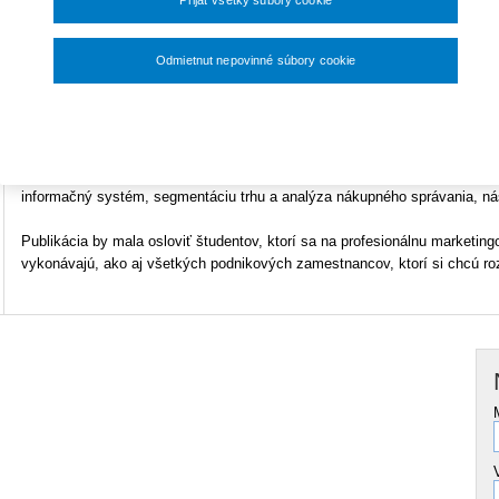
33,60 €
ISBN
978-80-8078-156-9
Odmietnut nepovinné súbory cookie
Nastavenia súborov cookie
Publikácia poskytuje komplexný pohľad na základné marketingové činnos
narastajúceho konkurenčného prostredia, procesov globalizácie, rozvoja i
zákazníkov nevyhnutne uplatňovať vo svojom podnikaní. Je rozdelená do 
marketingu a tvorba marketingovej koncepcie, strategické a marketingové
informačný systém, segmentáciu trhu a analýza nákupného správania, ná
Publikácia by mala osloviť študentov, ktorí sa na profesionálnu marketing
vykonávajú, ako aj všetkých podnikových zamestnancov, ktorí si chcú rozš