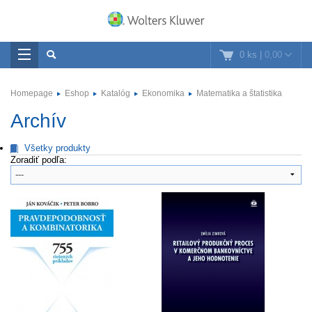
0 ks
|
0,00
Homepage
Eshop
Katalóg
Ekonomika
Matematika a štatistika
Archív
Všetky produkty
Zoradiť podľa: