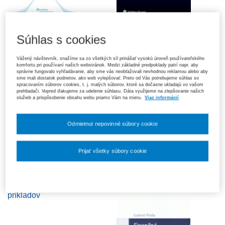
Pravdepodobnosť a
Retailový produkčný proces
kombinatorika
v bankovníctve a jeho
Súhlas s cookies
hodnotenie
Vážený návštevník, snažíme sa zo všetkých síl prinášať vysokú úroveň používateľského
komfortu pri používaní našich webstránok. Medzi základné predpoklady patrí napr. aby
správne fungovalo vyhľadávanie, aby sme vás neobťažovali nevhodnou reklamou alebo aby
sme mali dostatok podnetov, ako web vylepšovať. Preto od Vás potrebujeme súhlas so
spracovaním súborov cookies, t. j. malých súborov, ktoré sa dočasne ukladajú vo vašom
prehliadači. Vopred ďakujeme za udelenie súhlasu. Dáta využijeme na zlepšovanie našich
služieb a prispôsobenie obsahu webu priamo Vám na mieru.
Viac informácií
Odmietnut nepovinné súbory cookie
Prijať všetky súbory cookie
Nastavenia súborov cookie
Štatistické metódy pre
Analýza a prognóza vo
ekonómov - zbierka
financiách
príkladov