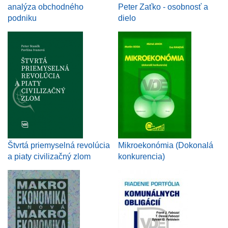
analýza obchodného
Peter Zaťko - osobnosť a
podniku
dielo
Štvrtá priemyselná revolúcia
Mikroekonómia (Dokonalá
a piaty civilizačný zlom
konkurencia)