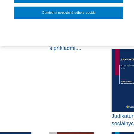
33,60 €
Odmietnut nepovinné súbory cookie
ská škola -
Repetitórium
Judikatúr
Nastavenia súborov cookie
izácia a
občianskeho práva
dobrých 
žment
hmotného s otázkami a
s príkladmi,...
Judikatúr
sociálnych