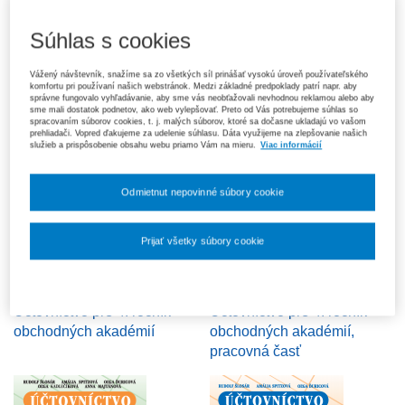
Súhlas s cookies
Účtovníctvo pre 3. ročník
Účtovníctvo pre 3. ročník
obchodných akadémií
obchodných akadémií,
Vážený návštevník, snažíme sa zo všetkých síl prinášať vysokú úroveň používateľského
pracovná časť
komfortu pri používaní našich webstránok. Medzi základné predpoklady patrí napr. aby
správne fungovalo vyhľadávanie, aby sme vás neobťažovali nevhodnou reklamou alebo aby
sme mali dostatok podnetov, ako web vylepšovať. Preto od Vás potrebujeme súhlas so
spracovaním súborov cookies, t. j. malých súborov, ktoré sa dočasne ukladajú vo vašom
prehliadači. Vopred ďakujeme za udelenie súhlasu. Dáta využijeme na zlepšovanie našich
služieb a prispôsobenie obsahu webu priamo Vám na mieru.
Viac informácií
Odmietnut nepovinné súbory cookie
Prijať všetky súbory cookie
Nastavenia súborov cookie
Účtovníctvo pre 4. ročník
Účtovníctvo pre 4. ročník
obchodných akadémií
obchodných akadémií,
pracovná časť