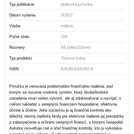
Typ publikácie
praktická príručka
Dátum vydania
3/2017
Väzba
mäkká
Počet strán
104
Rozmery
A5 (148x210mm)
Typ produktu
Tlačená kniha
ISBN
978-80-8168-607-8
Príručka je venovaná problematike finančného riadenia, pod
ktorým sa rozumie vnútorný systém, ktorý škola/školské
zariadenie musí nielen vytvoriť, ale aj zdokonaľovať a rozvíjať, s
cieľom nakladať s verejnými financiami hospodárne, efektívne,
účinne a účelne. Jeho súčasťou je aj finančná kontrola ako
dôležitý nástroj riaditeľa školy pre efektívne riadenie jej prevádzky
a zabezpečenie a ochranu verejných financií, s ktorými hospodári.
Autorka vysvetľuje ciel a účel finančnej kontroly, kto ju vykonáva