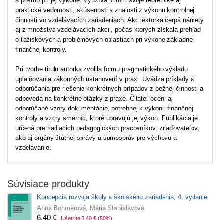
a postup pri jej výkone. Využíva pritom svoje teoretické aj
praktické vedomosti, skúsenosti a znalosti z výkonu kontrolnej
činnosti vo vzdelávacích zariadeniach. Ako lektorka čerpá námety
aj z množstva vzdelávacích akcií, počas ktorých získala prehľad
o ťažiskových a problémových oblastiach pri výkone základnej
finančnej kontroly.
Pri tvorbe titulu autorka zvolila formu pragmatického výkladu
uplatňovania zákonných ustanovení v praxi. Uvádza príklady a
odporúčania pre riešenie konkrétnych prípadov z bežnej činnosti a
odpovedá na konkrétne otázky z praxe. Čitateľ ocení aj
odporúčané vzory dokumentácie, potrebnej k výkonu finančnej
kontroly a vzory smerníc, ktoré upravujú jej výkon. Publikácia je
určená pre riadiacich pedagogických pracovníkov, zriaďovateľov,
ako aj orgány štátnej správy a samospráv pre výchovu a
vzdelávanie.
Súvisiace produkty
Koncepcia rozvoja školy a školského zariadenia; 4. vydanie
Anna Böhmerová, Mária Stanislavová
6,40 €
Ušetríte 6,40 €
(50%)