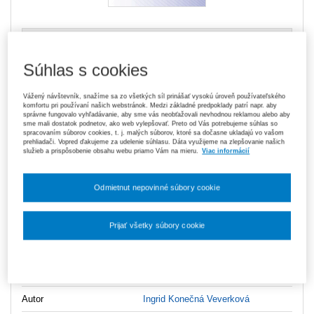
10,50 €
Tlačená kniha
Na sklade
- expedujeme ihneď. U vás do 3 prac. dní
Súhlas s cookies
Upozorňujeme, že v období od 1. 8. do 21. 8. z technických
Vážený návštevník, snažíme sa zo všetkých síl prinášať vysokú úroveň používateľského
dôvodov nemôžeme vystavovať daňové doklady. Budú vám
komfortu pri používaní našich webstránok. Medzi základné predpoklady patrí napr. aby
zaslané dodatočne e‑mailom.
správne fungovalo vyhľadávanie, aby sme vás neobťažovali nevhodnou reklamou alebo aby
sme mali dostatok podnetov, ako web vylepšovať. Preto od Vás potrebujeme súhlas so
ks
spracovaním súborov cookies, t. j. malých súborov, ktoré sa dočasne ukladajú vo vašom
Vložiť do košíka
prehliadači. Vopred ďakujeme za udelenie súhlasu. Dáta využijeme na zlepšovanie našich
služieb a prispôsobenie obsahu webu priamo Vám na mieru.
Viac informácií
Ceny sú vrátane DPH
Na stiahnutie
Odmietnut nepovinné súbory cookie
Obsah
Prijať všetky súbory cookie
Ukážka
Nastavenia súborov cookie
Vydavateľ
Wolters Kluwer
Autor
Ingrid Konečná Veverková