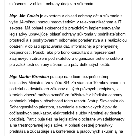
skúsenosti v oblasti ochrany údajov a súkromia.
Mgr. Ján Golais
je expertom v oblasti ochrany dát a súkromia s
vyše 14-ročnou praxou predovšetkým v telekomunikačnom a IT
sektore. Má bohaté skúsenosti s praktickým implementovaním
legislatívy upravujúcej oblasť ochrany súkromia v podnikateľskom
prostredí a s poskytovaním odborného poradenstva a s realizáciou
opatrení v oblasti spracúvania dát, informačnej a priemyselnej
bezpečnosti. Pôsobí ako pro bono konzultant a reprezentant
záujmových združení podnikateľov a organizácií tretieho sektora
pre záležitosti ochrany súkromia a práv dotknutých osôb.
Mgr. Martin Birnstein
pracuje na odbore bezpečnostnej
legislatívy Ministerstva vnútra SR. Za viac ako 10 rokov praxe sa
podieľal na desiatkach zákonov a iných právnych predpisov, z
ktorých viaceré možno označiť za ťažiskové z hľadiska ochrany
osobných údajov v pôsobnosti tohto rezortu (vstup Slovenska do
Schengenského priestoru, zavedenie elektronických čipov do
občianskych preukazov, elektronické služby národnej evidencie
vozidiel). Participuje tiež na legislatíve o ochrane whistleblowerov
a na trestnoprávnej legislatíve. V oblasti cestnej premávky
prednáša a zúčastňuje sa konferencií a pracovných skupín aj na