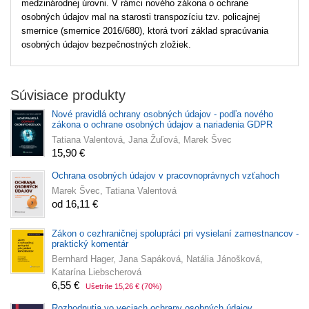
medzinárodnej úrovni. V rámci nového zákona o ochrane
osobných údajov mal na starosti transpozíciu tzv. policajnej
smernice (smernice 2016/680), ktorá tvorí základ spracúvania
osobných údajov bezpečnostných zložiek.
Súvisiace produkty
Nové pravidlá ochrany osobných údajov - podľa nového
zákona o ochrane osobných údajov a nariadenia GDPR
Tatiana Valentová, Jana Žuľová, Marek Švec
15,90 €
Ochrana osobných údajov v pracovnoprávnych vzťahoch
Marek Švec, Tatiana Valentová
od 16,11 €
Zákon o cezhraničnej spolupráci pri vysielaní zamestnancov -
praktický komentár
Bernhard Hager, Jana Sapáková, Natália Jánošková,
Katarína Liebscherová
6,55 €
Ušetríte 15,26 €
(70%)
Rozhodnutia vo veciach ochrany osobných údajov