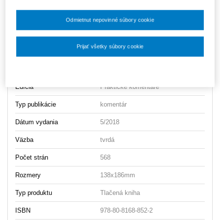
Obsah
Ukážka
Odmietnut nepovinné súbory cookie
Vydavateľ
Wolters Kluwer
Prijať všetky súbory cookie
Autor
Tatiana Valentová
,
Martin Birnstein
,
Nastavenia súborov cookie
Ján Golais
Edícia
Praktické komentáre
Typ publikácie
komentár
Dátum vydania
5/2018
Väzba
tvrdá
Počet strán
568
Rozmery
138x186mm
Typ produktu
Tlačená kniha
ISBN
978-80-8168-852-2