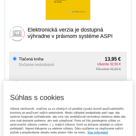
Elektronická verzia je dostupná
výhradne v právnom systéme ASPI
13,95 €
Tlačená kniha
Ušetríte 32,55 €
Dočasne nedostupné
Pôvodne 46,50 €
Upozorňujeme, že v období od 1. 8. do 21. 8. z technických
dôvodov nemôžeme vystavovať daňové doklady. Budú vám
zaslané dodatočne e‑mailom.
Súhlas s cookies
Strážny pes
Vážený návštevník, snažíme sa zo všetkých síl prinášať vysokú úroveň používateľského
komfortu pri používaní našich webstránok. Medzi základné predpoklady patrí napr. aby
správne fungovalo vyhľadávanie, aby sme vás neobťažovali nevhodnou reklamou alebo aby
Ceny sú vrátane DPH
sme mali dostatok podnetov, ako web vylepšovať. Preto od Vás potrebujeme súhlas so
Na stiahnutie
spracovaním súborov cookies, t. j. malých súborov, ktoré sa dočasne ukladajú vo vašom
prehliadači. Vopred ďakujeme za udelenie súhlasu. Dáta využijeme na zlepšovanie našich
služieb a prispôsobenie obsahu webu priamo Vám na mieru.
Viac informácií