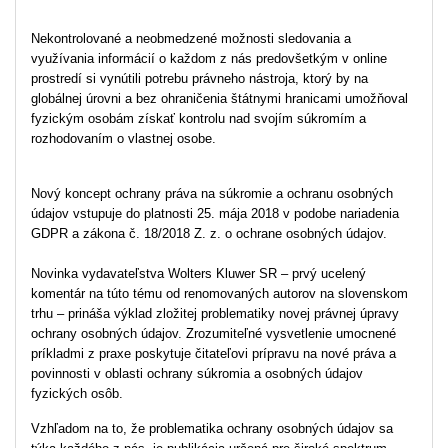
Nekontrolované a neobmedzené možnosti sledovania a
využívania informácií o každom z nás predovšetkým v online
prostredí si vynútili potrebu právneho nástroja, ktorý by na
globálnej úrovni a bez ohraničenia štátnymi hranicami umožňoval
fyzickým osobám získať kontrolu nad svojím súkromím a
rozhodovaním o vlastnej osobe.
Nový koncept ochrany práva na súkromie a ochranu osobných
údajov vstupuje do platnosti 25. mája 2018 v podobe nariadenia
GDPR a zákona č. 18/2018 Z. z. o ochrane osobných údajov.
Novinka vydavateľstva Wolters Kluwer SR – prvý ucelený
komentár na túto tému od renomovaných autorov na slovenskom
trhu – prináša výklad zložitej problematiky novej právnej úpravy
ochrany osobných údajov. Zrozumiteľné vysvetlenie umocnené
príkladmi z praxe poskytuje čitateľovi prípravu na nové práva a
povinnosti v oblasti ochrany súkromia a osobných údajov
fyzických osôb.
Vzhľadom na to, že problematika ochrany osobných údajov sa