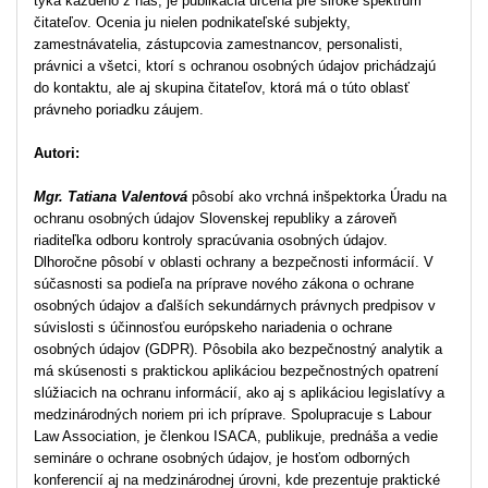
týka každého z nás, je publikácia určená pre široké spektrum
čitateľov. Ocenia ju nielen podnikateľské subjekty,
zamestnávatelia, zástupcovia zamestnancov, personalisti,
právnici a všetci, ktorí s ochranou osobných údajov prichádzajú
do kontaktu, ale aj skupina čitateľov, ktorá má o túto oblasť
právneho poriadku záujem.
Autori:
Mgr. Tatiana Valentová
pôsobí ako vrchná inšpektorka Úradu na
ochranu osobných údajov Slovenskej republiky a zároveň
riaditeľka odboru kontroly spracúvania osobných údajov.
Dlhoročne pôsobí v oblasti ochrany a bezpečnosti informácií. V
súčasnosti sa podieľa na príprave nového zákona o ochrane
osobných údajov a ďalších sekundárnych právnych predpisov v
súvislosti s účinnosťou európskeho nariadenia o ochrane
osobných údajov (GDPR). Pôsobila ako bezpečnostný analytik a
má skúsenosti s praktickou aplikáciou bezpečnostných opatrení
slúžiacich na ochranu informácií, ako aj s aplikáciou legislatívy a
medzinárodných noriem pri ich príprave. Spolupracuje s Labour
Law Association, je členkou ISACA, publikuje, prednáša a vedie
semináre o ochrane osobných údajov, je hosťom odborných
konferencií aj na medzinárodnej úrovni, kde prezentuje praktické