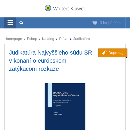
0 ks
|
0,00
Homepage
Eshop
Katalóg
Právo
Judikatúra
Judikatúra Najvyššieho súdu SR
Dopredaj
v konaní o európskom
zatýkacom rozkaze