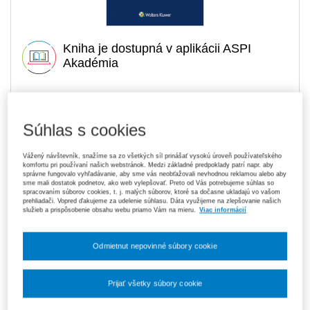
Kniha je dostupná v aplikácii ASPI
Akadémia
4,05 €
Tlačená kniha
Súhlas s cookies
Ušetríte 9,45 €
Dopredaj
- expedujeme ihneď. U vás do 3
Pôvodne 13,50 €
prac. dní
Vážený návštevník, snažíme sa zo všetkých síl prinášať vysokú úroveň používateľského
komfortu pri používaní našich webstránok. Medzi základné predpoklady patrí napr. aby
119,70 €
Predplatné 6 mesiacov ASPI Akadémia
správne fungovalo vyhľadávanie, aby sme vás neobťažovali nevhodnou reklamou alebo aby
V predaji
sme mali dostatok podnetov, ako web vylepšovať. Preto od Vás potrebujeme súhlas so
spracovaním súborov cookies, t. j. malých súborov, ktoré sa dočasne ukladajú vo vašom
E-kniha je dostupná výhradne prostredníctvom aplikácie ASPI
prehliadači. Vopred ďakujeme za udelenie súhlasu. Dáta využijeme na zlepšovanie našich
Akadémia.
Čo je ASPI Akadémia?
služieb a prispôsobenie obsahu webu priamo Vám na mieru.
Viac informácií
189,00 €
Predplatné 12 mesiacov ASPI Akadémia
Odmietnut nepovinné súbory cookie
V predaji
E-kniha je dostupná výhradne prostredníctvom aplikácie ASPI
Akadémia.
Čo je ASPI Akadémia?
Prijať všetky súbory cookie
Upozorňujeme, že v období od 1. 8. do 21. 8. z technických