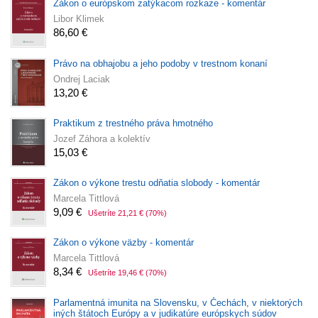
Zákon o európskom zatýkacom rozkaze - komentár
Libor Klimek
86,60 €
Právo na obhajobu a jeho podoby v trestnom konaní
Ondrej Laciak
13,20 €
Praktikum z trestného práva hmotného
Jozef Záhora a kolektív
15,03 €
Zákon o výkone trestu odňatia slobody - komentár
Marcela Tittlová
9,09 €
Ušetríte 21,21 €
(70%)
Zákon o výkone väzby - komentár
Marcela Tittlová
8,34 €
Ušetríte 19,46 €
(70%)
Parlamentná imunita na Slovensku, v Čechách, v niektorých
iných štátoch Európy a v judikatúre európskych súdov