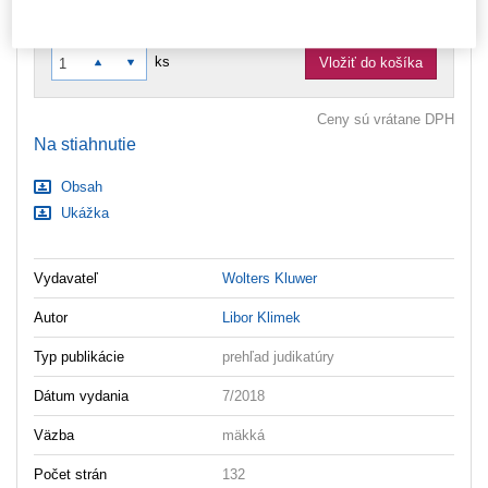
Nastavenia súborov cookie
dôvodov nemôžeme vystavovať daňové doklady. Budú vám
zaslané dodatočne e‑mailom.
ks
Vložiť do košíka
Ceny sú vrátane DPH
Na stiahnutie
Obsah
Ukážka
Vydavateľ
Wolters Kluwer
Autor
Libor Klimek
Typ publikácie
prehľad judikatúry
Dátum vydania
7/2018
Väzba
mäkká
Počet strán
132