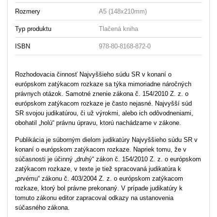
Rozmery
A5 (148x210mm)
Typ produktu
Tlačená kniha
ISBN
978-80-8168-872-0
Rozhodovacia činnosť Najvyššieho súdu SR v konaní o
európskom zatýkacom rozkaze sa týka mimoriadne náročných
právnych otázok. Samotné znenie zákona č. 154/2010 Z. z. o
európskom zatýkacom rozkaze je často nejasné. Najvyšší súd
SR svojou judikatúrou, či už výrokmi, alebo ich odôvodneniami,
obohatil „holú“ právnu úpravu, ktorú nachádzame v zákone.
Publikácia je súborným dielom judikatúry Najvyššieho súdu SR v
konaní o európskom zatýkacom rozkaze. Napriek tomu, že v
súčasnosti je účinný „druhý“ zákon č. 154/2010 Z. z. o európskom
zatýkacom rozkaze, v texte je tiež spracovaná judikatúra k
„prvému“ zákonu č. 403/2004 Z. z. o európskom zatýkacom
rozkaze, ktorý bol právne prekonaný. V prípade judikatúry k
tomuto zákonu editor zapracoval odkazy na ustanovenia
súčasného zákona.