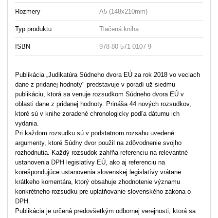
Rozmery
A5 (148x210mm)
Typ produktu
Tlačená kniha
ISBN
978-80-571-0107-9
Publikácia „Judikatúra Súdneho dvora EÚ za rok 2018 vo veciach
dane z pridanej hodnoty" predstavuje v poradí už siedmu
publikáciu, ktorá sa venuje rozsudkom Súdneho dvora EÚ v
oblasti dane z pridanej hodnoty. Prináša 44 nových rozsudkov,
ktoré sú v knihe zoradené chronologicky podľa dátumu ich
vydania.
Pri každom rozsudku sú v podstatnom rozsahu uvedené
argumenty, ktoré Súdny dvor použil na zdôvodnenie svojho
rozhodnutia. Každý rozsudok zahŕňa referenciu na relevantné
ustanovenia DPH legislatívy EÚ, ako aj referenciu na
korešpondujúce ustanovenia slovenskej legislatívy vrátane
krátkeho komentára, ktorý obsahuje zhodnotenie významu
konkrétneho rozsudku pre uplatňovanie slovenského zákona o
DPH.
Publikácia je určená predovšetkým odbornej verejnosti, ktorá sa