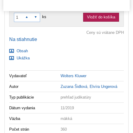
dôvodov nemôžeme vystavovať daňové doklady. Budú vám
zaslané dodatočne e‑mailom.
ks
Vložiť do košíka
Ceny sú vrátane DPH
Na stiahnutie
Obsah
Ukážka
Vydavateľ
Wolters Kluwer
Autor
Zuzana Šidlová
,
Elvíra Ungerová
Typ publikácie
prehľad judikatúry
Dátum vydania
11/2019
Väzba
mäkká
Počet strán
360