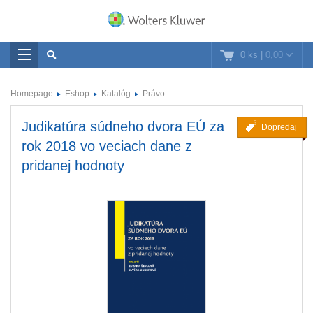
0 ks
|
0,00
Homepage
Eshop
Katalóg
Právo
Judikatúra súdneho dvora EÚ za
Dopredaj
rok 2018 vo veciach dane z
pridanej hodnoty