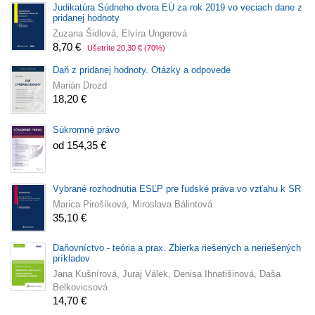
Judikatúra Súdneho dvora EÚ za rok 2019 vo veciach dane z
pridanej hodnoty
Zuzana Šidlová, Elvíra Ungerová
8,70 €
Ušetríte 20,30 €
(70%)
Daň z pridanej hodnoty. Otázky a odpovede
Marián Drozd
18,20 €
Súkromné právo
od 154,35 €
Vybrané rozhodnutia ESĽP pre ľudské práva vo vzťahu k SR
Marica Pirošíková, Miroslava Bálintová
35,10 €
Daňovníctvo - teória a prax. Zbierka riešených a neriešených
príkladov
Jana Kušnírová, Juraj Válek, Denisa Ihnatišinová, Daša
Belkovicsová
14,70 €