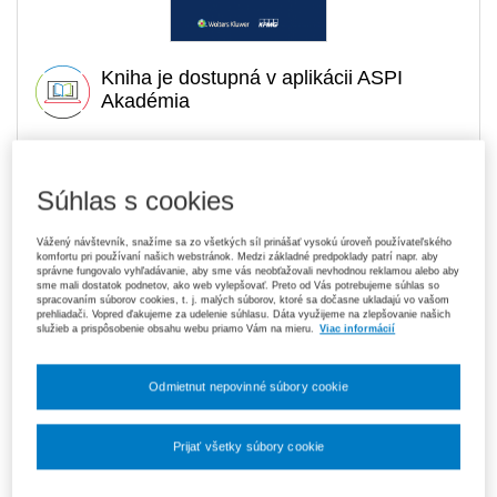
Kniha je dostupná v aplikácii ASPI
Akadémia
8,37 €
Tlačená kniha
Súhlas s cookies
Ušetríte 19,53 €
Dopredaj
- expedujeme ihneď. U vás do 3
Pôvodne 27,90 €
prac. dní
Vážený návštevník, snažíme sa zo všetkých síl prinášať vysokú úroveň používateľského
komfortu pri používaní našich webstránok. Medzi základné predpoklady patrí napr. aby
119,70 €
správne fungovalo vyhľadávanie, aby sme vás neobťažovali nevhodnou reklamou alebo aby
Predplatné 6 mesiacov ASPI Akadémia
sme mali dostatok podnetov, ako web vylepšovať. Preto od Vás potrebujeme súhlas so
V predaji
spracovaním súborov cookies, t. j. malých súborov, ktoré sa dočasne ukladajú vo vašom
E-kniha je dostupná výhradne prostredníctvom aplikácie ASPI
prehliadači. Vopred ďakujeme za udelenie súhlasu. Dáta využijeme na zlepšovanie našich
služieb a prispôsobenie obsahu webu priamo Vám na mieru.
Viac informácií
Akadémia.
Čo je ASPI Akadémia?
189,00 €
Predplatné 12 mesiacov ASPI Akadémia
Odmietnut nepovinné súbory cookie
V predaji
E-kniha je dostupná výhradne prostredníctvom aplikácie ASPI
Akadémia.
Čo je ASPI Akadémia?
Prijať všetky súbory cookie
Upozorňujeme, že v období od 1. 8. do 21. 8. z technických
Nastavenia súborov cookie