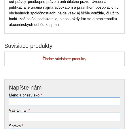
out
právo), predkupné právo a anti-dilučné právo. Uvedená
publikácia je určená najmä advokátom a právnikom pôsobiacich v
obchodných spoločnostiach; nájde však aj širšie využitie, či už to
budú začínajúci podnikatelia, alebo každý kto sa o problematiku
akcionárskych dohôd zaujíma.
Súvisiace produkty
Žiadne súvisiace produkty
Napíšte nám
Meno a priezvisko
*
Váš E-mail
*
Správa
*