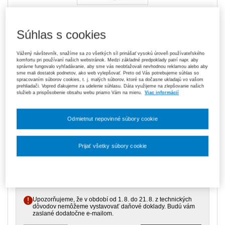
Kniha je dostupná v aplikácii ASPI
Akadémia
Súhlas s cookies
Vážený návštevník, snažíme sa zo všetkých síl prinášať vysokú úroveň používateľského
komfortu pri používaní našich webstránok. Medzi základné predpoklady patrí napr. aby
správne fungovalo vyhľadávanie, aby sme vás neobťažovali nevhodnou reklamou alebo aby
21,00 €
Tlačená kniha
sme mali dostatok podnetov, ako web vylepšovať. Preto od Vás potrebujeme súhlas so
Na sklade
- expedujeme ihneď. U vás do 3 prac. dní
spracovaním súborov cookies, t. j. malých súborov, ktoré sa dočasne ukladajú vo vašom
prehliadači. Vopred ďakujeme za udelenie súhlasu. Dáta využijeme na zlepšovanie našich
služieb a prispôsobenie obsahu webu priamo Vám na mieru.
Viac informácií
119,70 €
Predplatné 6 mesiacov ASPI Akadémia
V predaji
Odmietnut nepovinné súbory cookie
E-kniha je dostupná výhradne prostredníctvom aplikácie ASPI
Akadémia.
Čo je ASPI Akadémia?
Prijať všetky súbory cookie
189,00 €
Predplatné 12 mesiacov ASPI Akadémia
V predaji
Nastavenia súborov cookie
E-kniha je dostupná výhradne prostredníctvom aplikácie ASPI
Akadémia.
Čo je ASPI Akadémia?
Upozorňujeme, že v období od 1. 8. do 21. 8. z technických
dôvodov nemôžeme vystavovať daňové doklady. Budú vám
zaslané dodatočne e‑mailom.