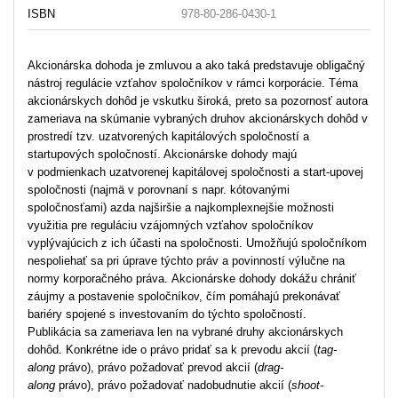
ISBN
978-80-286-0430-1
Akcionárska dohoda je zmluvou a ako taká predstavuje obligačný
nástroj regulácie vzťahov spoločníkov v rámci korporácie. Téma
akcionárskych dohôd je vskutku široká, preto sa pozornosť autora
zameriava na skúmanie vybraných druhov akcionárskych dohôd v
prostredí tzv. uzatvorených kapitálových spoločností a
startupových spoločností. Akcionárske dohody majú
v podmienkach uzatvorenej kapitálovej spoločnosti a start-upovej
spoločnosti (najmä v porovnaní s napr. kótovanými
spoločnosťami) azda najširšie a najkomplexnejšie možnosti
využitia pre reguláciu vzájomných vzťahov spoločníkov
vyplývajúcich z ich účasti na spoločnosti. Umožňujú spoločníkom
nespoliehať sa pri úprave týchto práv a povinností výlučne na
normy korporačného práva. Akcionárske dohody dokážu chrániť
záujmy a postavenie spoločníkov, čím pomáhajú prekonávať
bariéry spojené s investovaním do týchto spoločností.
Publikácia sa zameriava len na vybrané druhy akcionárskych
dohôd. Konkrétne ide o právo pridať sa k prevodu akcií (
tag-
along
právo), právo požadovať prevod akcií (
drag-
along
právo), právo požadovať nadobudnutie akcií (
shoot-