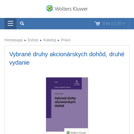
0 ks
|
0,00
Homepage
Eshop
Katalóg
Právo
Vybrané druhy akcionárskych dohôd, druhé
vydanie