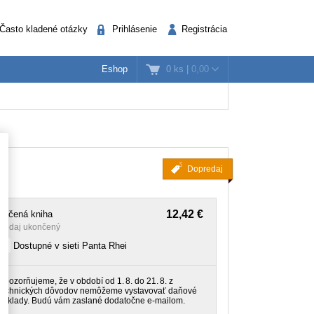
Často kladené otázky
Prihlásenie
Registrácia
0 ks
|
0,00
Eshop
k
nažéri
Verejná správa
Dopredaj
12,42 €
lačená kniha
redaj ukončený
Dostupné v sieti Panta Rhei
Upozorňujeme, že v období od 1. 8. do 21. 8. z
technických dôvodov nemôžeme vystavovať daňové
doklady. Budú vám zaslané dodatočne e‑mailom.