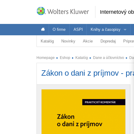
Internetový o
O firme
ASPI
Knihy a časopisy
Katalóg
Novinky
Akcie
Dopredaj
Pripr
Oblasť
Ponuka Wolters Kluwer je široká - pozrite 
Vybr
Právo
Homepage
Eshop
Katalóg
Dane a účtovníctvo
Da
Ekonomika
Právnici
E
Dane a účtovníctvo
Zákon o dani z príjmov - p
Verejná správa
Školstvo a vzdelávanie
Zdravotníctvo
BOZP
ASPI Akadémia