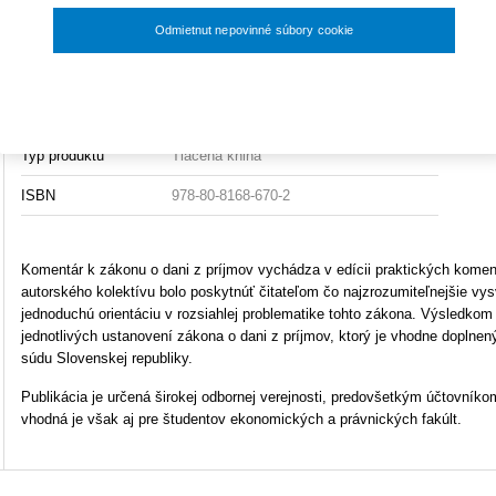
33,60 €
Odmietnut nepovinné súbory cookie
Väzba
viazaná
Na s
Počet strán
648
Nastavenia súborov cookie
O
Rozmery
138x186mm
Uk
Typ produktu
Tlačená kniha
ISBN
978-80-8168-670-2
Komentár k zákonu o dani z príjmov vychádza v edícii praktických komen
autorského kolektívu bolo poskytnúť čitateľom čo najzrozumiteľnejšie vys
jednoduchú orientáciu v rozsiahlej problematike tohto zákona. Výsledkom
jednotlivých ustanovení zákona o dani z príjmov, ktorý je vhodne doplnen
súdu Slovenskej republiky.
Publikácia je určená širokej odbornej verejnosti, predovšetkým účtovní
vhodná je však aj pre študentov ekonomických a právnických fakúlt.