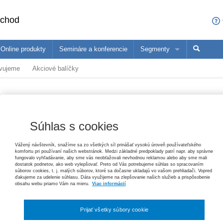
bchod
Online produkty
Semináre a konferencie
Segmenty
avujeme
Akciové balíčky
sa čo ponúkame profesionálom z vašej oblasti
ané produkty
Trh práce v ekonomických súvislostiach, 2. vydanie
Paulína Mihaľová, Janka Kottulová, Magdaléna Musilová, Michal Pálení
ne
konómovia
Pedagógovia
Ma
25,20 €
raktický komentár
Súhlas s cookies
Zákon o priestupkoch – komentár, 3. vydanie
Helena Spišiaková
Vážený návštevník, snažíme sa zo všetkých síl prinášať vysokú úroveň používateľského
79,80 €
Vydavateľ
Wolters Kluwer
T
komfortu pri používaní našich webstránok. Medzi základné predpoklady patrí napr. aby správne
fungovalo vyhľadávanie, aby sme vás neobťažovali nevhodnou reklamou alebo aby sme mali
P
dostatok podnetov, ako web vylepšovať. Preto od Vás potrebujeme súhlas so spracovaním
Autor
Peter Horniaček
,
Viera Mezeiová
Ochrana základných práv
súborov cookies, t. j. malých súborov, ktoré sa dočasne ukladajú vo vašom prehliadači. Vopred
ďakujeme za udelenie súhlasu. Dáta využijeme na zlepšovanie našich služieb a prispôsobenie
Tomáš Ľalík, Ján Svák, Lívia Trellová, Vincent Bujňák
obsahu webu priamo Vám na mieru.
Viac informácií
Edícia
Praktické komentáre
26,40 €
Typ publikácie
komentár
Prijať všetky súbory cookie
Pracovné právo v poznámkach s príkladmi, 3. vydanie
Jana Žuľová, Marcel Dolobáč, Monika Minčičová
Dátum vydania
6/2017