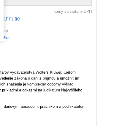
Ceny sú vrátane DPH
tiahnutie
bsah
ážka
tárov vydavateľstva Wolters Kluwer. Cieľom
vetlenie zákona o dani z príjmov a umožniť im
 ich snaženia je komplexný odborný výklad
ý príkladmi a odkazmi na judikatúru Najvyššieho
kom, daňovým poradcom, právnikom a podnikateľom,