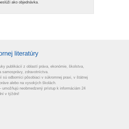
neslúži ako objednávka.
nej literatúry
uky publikácií z oblastí práva, ekonómie, školstva,
 a samosprávy, zdravotníctva.
ií sú odborníci pôsobiaci v súkromnej praxi, v štátnej
práve alebo na vysokých školách.
 – umožňujú neobmedzený prístup k informáciám 24
ní v týždni!