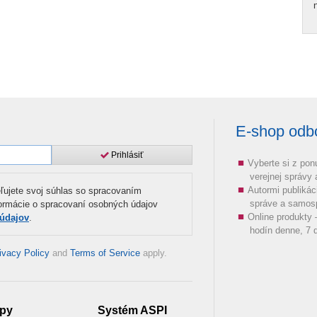
E-shop odbor
Prihlásiť
Vyberte si z pon
verejnej správy
Autormi publikác
ľujete svoj súhlas so spracovaním
správe a samos
formácie o spracovaní osobných údajov
Online produkty
 údajov
.
hodín denne, 7 d
ivacy Policy
and
Terms of Service
apply.
py
Systém ASPI