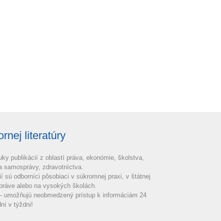
nej literatúry
uky publikácií z oblastí práva, ekonómie, školstva,
 a samosprávy, zdravotníctva.
ií sú odborníci pôsobiaci v súkromnej praxi, v štátnej
práve alebo na vysokých školách.
 – umožňujú neobmedzený prístup k informáciám 24
ní v týždni!