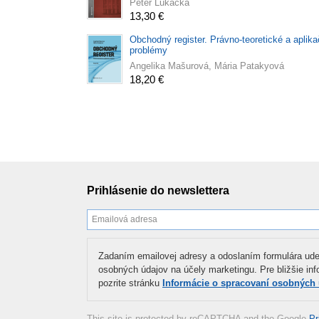
Peter Lukáčka
13,30 €
Obchodný register. Právno-teoretické a aplik
problémy
Angelika Mašurová, Mária Patakyová
18,20 €
Prihlásenie do newslettera
Zadaním emailovej adresy a odoslaním formulára ude
osobných údajov na účely marketingu. Pre bližšie in
pozrite stránku
Informácie o spracovaní osobných
This site is protected by reCAPTCHA and the Google
Pr