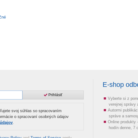
ačné
E-shop odbor
Prihlásiť
Vyberte si z pon
verejnej správy
Autormi publikác
ľujete svoj súhlas so spracovaním
správe a samos
formácie o spracovaní osobných údajov
Online produkty
 údajov
.
hodín denne, 7 d
ivacy Policy
and
Terms of Service
apply.