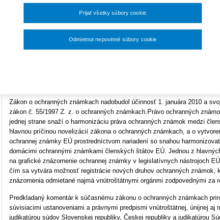
33,60 €
Prijať všetky súbory cookie
Počet strán
440
Rozmery
A5 (148x210mm)
Na s
Odmietnut nepovinné súbory cookie
Typ produktu
Tlačená kniha
O
Nastavenia súborov cookie
ISBN
978-80-571-0121-5
Uk
Zákon o ochranných známkach nadobudol účinnosť 1. januára 2010 a svojo
zákon č. 55/1997 Z. z. o ochranných známkach.Právo ochranných známok
jednej strane snaží o harmonizáciu práva ochranných známok medzi člen
hlavnou príčinou novelizácií zákona o ochranných známkach, a o vytvor
ochrannej známky EÚ prostredníctvom nariadení so snahou harmonizova
domácimi ochrannými známkami členských štátov EÚ. Jednou z hlavných
na grafické znázornenie ochrannej známky v legislatívnych nástrojoch EÚ,
čím sa vytvára možnosť registrácie nových druhov ochranných známok, kt
znázornenia odmietané najmä vnútroštátnymi orgánmi zodpovednými za r
Predkladaný komentár k súčasnému zákonu o ochranných známkach prináš
súvisiacimi ustanoveniami a právnymi predpismi vnútroštátnej, únijnej a
judikatúrou súdov Slovenskej republiky, Českej republiky a judikatúrou 