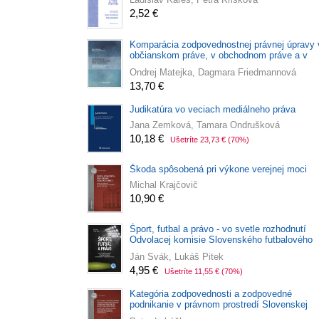
2,52 €
Komparácia zodpovednostnej právnej úpravy 
občianskom práve, v obchodnom práve a v
pracovnom práve s relevantnou judikatúrou
Ondrej Matejka, Dagmara Friedmannová
13,70 €
Judikatúra vo veciach mediálneho práva
Jana Zemková, Tamara Ondrušková
10,18 €
Ušetríte 23,73 €
(70%)
Škoda spôsobená pri výkone verejnej moci
Michal Krajčovič
10,90 €
Šport, futbal a právo - vo svetle rozhodnutí
Odvolacej komisie Slovenského futbalového
zväzu
Ján Svák, Lukáš Pitek
4,95 €
Ušetríte 11,55 €
(70%)
Kategória zodpovednosti a zodpovedné
podnikanie v právnom prostredí Slovenskej
republiky