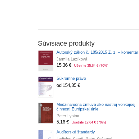
Súvisiace produkty
Autorský zákon č. 185/2015 Z. z. – komentár
Jarmila Lazíková
15,36 €
Ušetríte 35,84 €
(70%)
Súkromné právo
od 154,35 €
Medzinárodná zmluva ako nástroj vonkajšej
činnosti Európskej únie
Peter Lysina
5,16 €
Ušetríte 12,04 €
(70%)
Audítorské štandardy
Ladislav Kareš, Petra Krišková