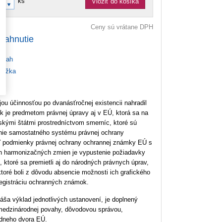
ks
Vložiť do košíka
Ceny sú vrátane DPH
tiahnutie
bsah
ážka
u účinnosťou po dvanásťročnej existencii nahradil
 je predmetom právnej úpravy aj v EÚ, ktorá sa na
skými štátmi prostredníctvom smerníc, ktoré sú
enie samostatného systému právnej ochrany
ť podmienky právnej ochrany ochrannej známky EÚ s
 harmonizačných zmien je vypustenie požiadavky
 ktoré sa premietli aj do národných právnych úprav,
oré boli z dôvodu absencie možnosti ich grafického
egistráciu ochranných známok.
a výklad jednotlivých ustanovení, je doplnený
j medzinárodnej povahy, dôvodovou správou,
Súdneho dvora EÚ.