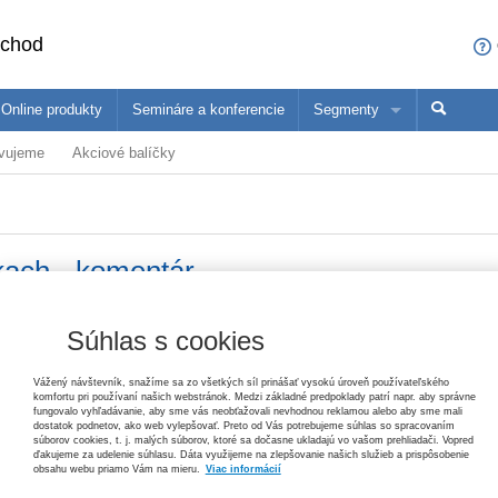
bchod
Online produkty
Semináre a konferencie
Segmenty
avujeme
Akciové balíčky
sa čo ponúkame profesionálom z vašej oblasti
ané produkty
Trh práce v ekonomických súvislostiach, 2. vydanie
Paulína Mihaľová, Janka Kottulová, Magdaléna Musilová, Michal Pálení
konómovia
Pedagógovia
Ma
25,20 €
ach - komentár
Zákon o priestupkoch – komentár, 3. vydanie
Helena Spišiaková
79,80 €
Vydavateľ
Wolters Kluwer
Súhlas s cookies
T
Autor
Jarmila Lazíková
d
Ochrana základných práv
Vážený návštevník, snažíme sa zo všetkých síl prinášať vysokú úroveň používateľského
komfortu pri používaní našich webstránok. Medzi základné predpoklady patrí napr. aby správne
Tomáš Ľalík, Ján Svák, Lívia Trellová, Vincent Bujňák
Typ publikácie
komentár
fungovalo vyhľadávanie, aby sme vás neobťažovali nevhodnou reklamou alebo aby sme mali
26,40 €
dostatok podnetov, ako web vylepšovať. Preto od Vás potrebujeme súhlas so spracovaním
súborov cookies, t. j. malých súborov, ktoré sa dočasne ukladajú vo vašom prehliadači. Vopred
Dátum vydania
11/2019
ďakujeme za udelenie súhlasu. Dáta využijeme na zlepšovanie našich služieb a prispôsobenie
obsahu webu priamo Vám na mieru.
Viac informácií
Pracovné právo v poznámkach s príkladmi, 3. vydanie
Jana Žuľová, Marcel Dolobáč, Monika Minčičová
Väzba
tvrdá