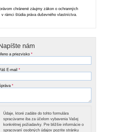
a a právom chránené záujmy zákon o ochranných
v rámci štúdia práva duševného vlastníctva.
Napíšte nám
Meno a priezvisko
*
Váš E-mail
*
Správa
*
Údaje, ktoré zadáte do tohto formulára
spracúvame iba za účelom vybavenia Vašej
konkrétnej požiadavky. Pre bližšie informácie o
spracovaní osobných údajov pozrite stránku