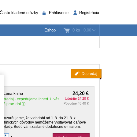
Často kladené otázky
Prihlásenie
Registrácia
0 ks
|
0,00
Eshop
k
nažéri
Verejná správa
Dopredaj
24,20 €
lačená kniha
Ušetríte 24,20 €
Dopredaj
- expedujeme ihneď. U vás
Pôvodne 48,40 €
o 3 prac. dní
Upozorňujeme, že v období od 1. 8. do 21. 8. z
technických dôvodov nemôžeme vystavovať daňové
doklady. Budú vám zaslané dodatočne e‑mailom.