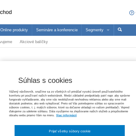
bchod
Online produkty
Semináre a konferencie
Segmenty
avujeme
Akciové balíčky
sa čo ponúkame profesionálom z vašej oblasti
ané produkty
Trh práce v ekonomických súvislostiach, 2. vydanie
Paulína Mihaľová, Janka Kottulová, Magdaléna Musilová, Michal Pálení
konómovia
Pedagógovia
Ma
25,20 €
 starostlivosti – komentár
Súhlas s cookies
Zákon o priestupkoch – komentár, 3. vydanie
Helena Spišiaková
79,80 €
Vydavateľ
Wolters Kluwer
Vážený návštevník, snažíme sa zo všetkých síl prinášať vysokú úroveň používateľského
T
komfortu pri používaní našich webstránok. Medzi základné predpoklady patrí napr. aby správne
fungovalo vyhľadávanie, aby sme vás neobťažovali nevhodnou reklamou alebo aby sme mali
Autor
Katarína Fedorová
Ochrana základných práv
dostatok podnetov, ako web vylepšovať. Preto od Vás potrebujeme súhlas so spracovaním
súborov cookies, t. j. malých súborov, ktoré sa dočasne ukladajú vo vašom prehliadači. Vopred
Tomáš Ľalík, Ján Svák, Lívia Trellová, Vincent Bujňák
ďakujeme za udelenie súhlasu. Dáta využijeme na zlepšovanie našich služieb a prispôsobenie
Typ publikácie
komentár
26,40 €
obsahu webu priamo Vám na mieru.
Viac informácií
Dátum vydania
7/2023
Pracovné právo v poznámkach s príkladmi, 3. vydanie
Prijať všetky súbory cookie
Jana Žuľová, Marcel Dolobáč, Monika Minčičová
Väzba
mäkká