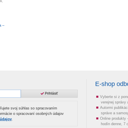
á,
a –
E-shop odbor
Prihlásiť
Vyberte si z pon
verejnej správy
Autormi publikác
ľujete svoj súhlas so spracovaním
správe a samos
formácie o spracovaní osobných údajov
Online produkty
 údajov
.
hodín denne, 7 d