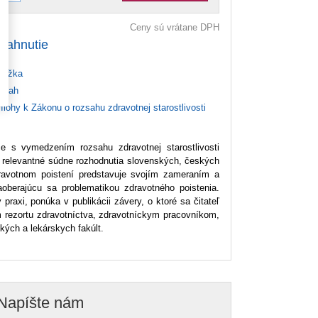
Ceny sú vrátane DPH
tiahnutie
ážka
bsah
ílohy k Zákonu o rozsahu zdravotnej starostlivosti
ce s vymedzením rozsahu zdravotnej starostlivosti
ž relevantné súdne rozhodnutia slovenských, českých
avotnom poistení predstavuje svojím zameraním a
aoberajúcu sa problematikou zdravotného poistenia.
raxi, ponúka v publikácii závery, o ktoré sa čitateľ
m rezortu zdravotníctva, zdravotníckym pracovníkom,
kých a lekárskych fakúlt.
Napíšte nám