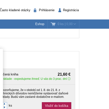
Často kladené otázky
Prihlásenie
Registrácia
0 ks
|
0,00
Eshop
k
nažéri
Verejná správa
21,60 €
lačená kniha
Na sklade
- expedujeme ihneď. U vás do 3 prac. dní
Upozorňujeme, že v období od 1. 8. do 21. 8. z
technických dôvodov nemôžeme vystavovať daňové
doklady. Budú vám zaslané dodatočne e‑mailom.
ks
Vložiť do košíka