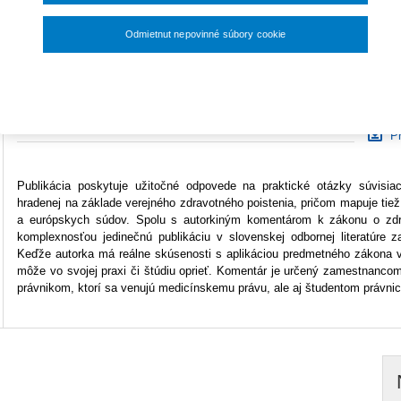
33,60 €
Počet strán
192
Odmietnut nepovinné súbory cookie
Na s
Rozmery
A5
Nastavenia súborov cookie
Uk
Typ produktu
Tlačená kniha
O
ISBN
978-80-571-0592-3
Pr
Publikácia poskytuje užitočné odpovede na praktické otázky súvisia
hradenej na základe verejného zdravotného poistenia, pričom mapuje tie
a európskych súdov. Spolu s autorkiným komentárom k zákonu o zdr
komplexnosťou jedinečnú publikáciu v slovenskej odbornej literatúre z
Keďže autorka má reálne skúsenosti s aplikáciou predmetného zákona v p
môže vo svojej praxi či štúdiu oprieť. Komentár je určený zamestnanco
právnikom, ktorí sa venujú medicínskemu právu, ale aj študentom právnic