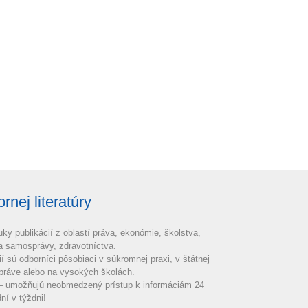
nej literatúry
uky publikácií z oblastí práva, ekonómie, školstva,
 a samosprávy, zdravotníctva.
ií sú odborníci pôsobiaci v súkromnej praxi, v štátnej
práve alebo na vysokých školách.
 – umožňujú neobmedzený prístup k informáciám 24
ní v týždni!