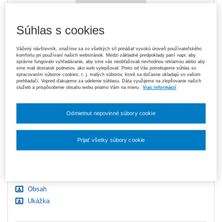
Elektronická verzia je dostupná
Súhlas s cookies
výhradne v právnom systéme ASPI
Vážený návštevník, snažíme sa zo všetkých síl prinášať vysokú úroveň používateľského
komfortu pri používaní našich webstránok. Medzi základné predpoklady patrí napr. aby
správne fungovalo vyhľadávanie, aby sme vás neobťažovali nevhodnou reklamou alebo aby
12,16 €
Tlačená kniha
sme mali dostatok podnetov, ako web vylepšovať. Preto od Vás potrebujeme súhlas so
spracovaním súborov cookies, t. j. malých súborov, ktoré sa dočasne ukladajú vo vašom
Na sklade
- expedujeme ihneď. U vás do 3 prac. dní
prehliadači. Vopred ďakujeme za udelenie súhlasu. Dáta využijeme na zlepšovanie našich
služieb a prispôsobenie obsahu webu priamo Vám na mieru.
Viac informácií
Upozorňujeme, že v období od 1. 8. do 21. 8. z technických
dôvodov nemôžeme vystavovať daňové doklady. Budú vám
Odmietnut nepovinné súbory cookie
zaslané dodatočne e‑mailom.
ks
Vložiť do košíka
Prijať všetky súbory cookie
Ceny sú vrátane DPH
Nastavenia súborov cookie
Na stiahnutie
Obsah
Ukážka