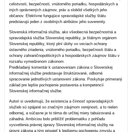
celistvosti, bezpečnosti, vnútorného poriadku, hospodárskych a
iných oprávnených záujmov, práv a slobôd všetkých jeho
občanov. Efektívne fungujúce spravodajské služby štátu
predstavujú jeden z osobitných atribútov jeho suverenity.
Slovenská informačná služba, ako všeobecná bezpečnostná a
spravodajská služba Slovenskej republiky, je štátnym orgánom
Slovenskej republiky, ktorý plní úlohy vo veciach ochrany
ústavného zriadenia, vnútorného poriadku, bezpečnosti štátu a
ochrany zahraničnopolitických a hospodárskych záujmov štátu v
rozsahu vymedzenom zákonom.
Predkladaný komentár k ustanoveniam zákona o Slovenskej
informačnej službe predstavuje štruktúrované, odborné
spracovanie jednotlivých ustanovení zákona. Poskytuje primeraný
základ pre lepšie pochopenie postavenia a kompetencií
Slovenskej informačnej službe.
Autori si uvedomujú, že existencia a činnosť spravodajských
služieb sú spájané so značným záujmom verejnosti, a to nielen
odbornej, a súčasne je to téma do určitej miery tabuizovaná a
záhadná. Ambíciou bolo priblížiť problematiku z pohľadu
vysvetlenia právnej úpravy Slovenskej informačnej služby na
úrovni zákona a tým prispieť k lepšiemu pochopeniu zmyslu a