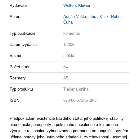
Vydavateľ
Wolters Kluwer
Autor
Adrián Vaško
,
Juraj Kulik
,
Róbert
Čuha
Typ publikácie
komentár
Dátum vydania
1/2025
Väzba
mäkká
Počet strán
84
Rozmery
A5
Typ produktu
Tlačená kniha
ISBN
978-80-571-0729-3
Predpokladom existencie každého štátu, jeho politickej stability,
ekonomickej prosperity a pokojného sociálneho a kultúrneho
vývoja je racionálne vybudovaný a permanentne fungujúci systém
účinnej obrany jeho ústavného zriadenia, zvrchovanosti, územnej