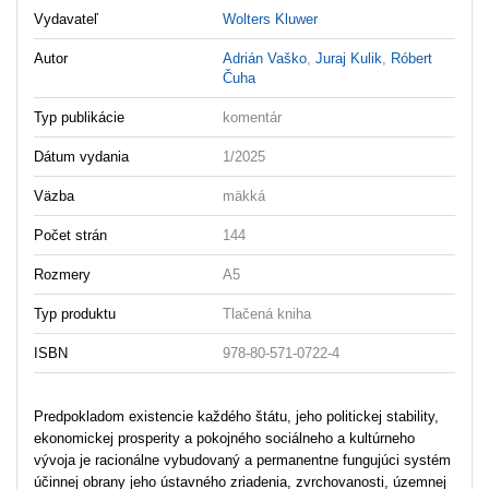
Vydavateľ
Wolters Kluwer
Autor
Adrián Vaško
,
Juraj Kulik
,
Róbert
Čuha
Typ publikácie
komentár
Dátum vydania
1/2025
Väzba
mäkká
Počet strán
144
Rozmery
A5
Typ produktu
Tlačená kniha
ISBN
978-80-571-0722-4
Predpokladom existencie každého štátu, jeho politickej stability,
ekonomickej prosperity a pokojného sociálneho a kultúrneho
vývoja je racionálne vybudovaný a permanentne fungujúci systém
účinnej obrany jeho ústavného zriadenia, zvrchovanosti, územnej