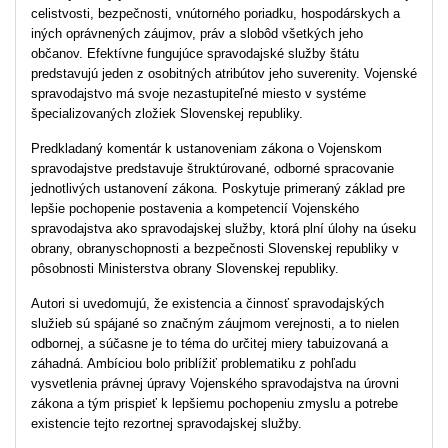
celistvosti, bezpečnosti, vnútorného poriadku, hospodárskych a
iných oprávnených záujmov, práv a slobôd všetkých jeho
občanov. Efektívne fungujúce spravodajské služby štátu
predstavujú jeden z osobitných atribútov jeho suverenity. Vojenské
spravodajstvo má svoje nezastupiteľné miesto v systéme
špecializovaných zložiek Slovenskej republiky.
Predkladaný komentár k ustanoveniam zákona o Vojenskom
spravodajstve predstavuje štruktúrované, odborné spracovanie
jednotlivých ustanovení zákona. Poskytuje primeraný základ pre
lepšie pochopenie postavenia a kompetencií Vojenského
spravodajstva ako spravodajskej služby, ktorá plní úlohy na úseku
obrany, obranyschopnosti a bezpečnosti Slovenskej republiky v
pôsobnosti Ministerstva obrany Slovenskej republiky.
Autori si uvedomujú, že existencia a činnosť spravodajských
služieb sú spájané so značným záujmom verejnosti, a to nielen
odbornej, a súčasne je to téma do určitej miery tabuizovaná a
záhadná. Ambíciou bolo priblížiť problematiku z pohľadu
vysvetlenia právnej úpravy Vojenského spravodajstva na úrovni
zákona a tým prispieť k lepšiemu pochopeniu zmyslu a potrebe
existencie tejto rezortnej spravodajskej služby.