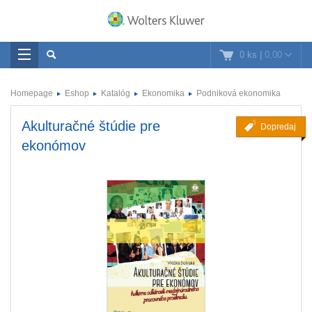
0 ks
|
0,00
Homepage
Eshop
Katalóg
Ekonomika
Podniková ekonomika
Akulturačné štúdie pre
Dopredaj
ekonómov