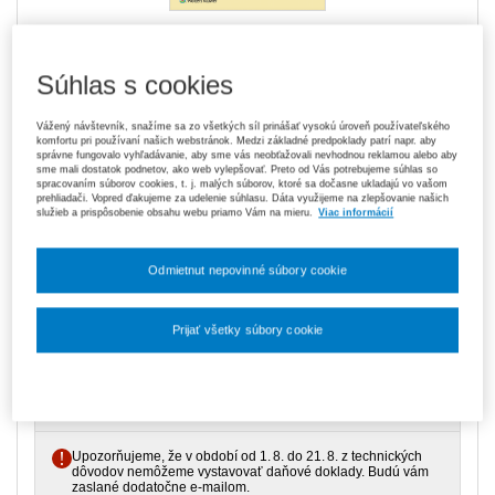
Kniha je dostupná v aplikácii ASPI
Akadémia
Súhlas s cookies
Vážený návštevník, snažíme sa zo všetkých síl prinášať vysokú úroveň používateľského
komfortu pri používaní našich webstránok. Medzi základné predpoklady patrí napr. aby
2,82 €
Tlačená kniha
správne fungovalo vyhľadávanie, aby sme vás neobťažovali nevhodnou reklamou alebo aby
sme mali dostatok podnetov, ako web vylepšovať. Preto od Vás potrebujeme súhlas so
Ušetríte 6,58 €
Dopredaj
- expedujeme ihneď. U vás do 3
spracovaním súborov cookies, t. j. malých súborov, ktoré sa dočasne ukladajú vo vašom
Pôvodne 9,40 €
prac. dní
prehliadači. Vopred ďakujeme za udelenie súhlasu. Dáta využijeme na zlepšovanie našich
služieb a prispôsobenie obsahu webu priamo Vám na mieru.
Viac informácií
119,70 €
Predplatné 6 mesiacov ASPI Akadémia
V predaji
Odmietnut nepovinné súbory cookie
E-kniha je dostupná výhradne prostredníctvom aplikácie ASPI
Akadémia.
Čo je ASPI Akadémia?
Prijať všetky súbory cookie
189,00 €
Predplatné 12 mesiacov ASPI Akadémia
V predaji
Nastavenia súborov cookie
E-kniha je dostupná výhradne prostredníctvom aplikácie ASPI
Akadémia.
Čo je ASPI Akadémia?
Upozorňujeme, že v období od 1. 8. do 21. 8. z technických
dôvodov nemôžeme vystavovať daňové doklady. Budú vám
zaslané dodatočne e‑mailom.