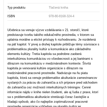
Typ produktu
Tlačená kniha
ISBN
978-80-8168-324-4
Učebnica sa venuje výzve vzdelávania v 21. storočí, ktoré
predstavuje tvorbu takého edukačného prostredia, v ktorom sa
uplatnia morálne a etické prístupy k rozhodovaniu. Je rozdelená
na päť kapitol. V prvej a druhej kapitole približuje témy súvisiace s
problematikou plurality kultúr a komunikácie ako základného
elementu kultúry. Tretia kapitola sa podrobne zaoberá
interkultúrnou komunikáciou vo všeobecnosti a jej bariérami s
dôrazom na komunikáciu v medzinárodnom kontexte. Štvrtá
kapitola je venovaná kultúre organizácie s dôrazom na
medzinárodné pracovné prostredie. Nadväzuje na ňu piata
kapitola, ktorá sa venuje problematike akulturácie zamestnancov
vyslaných za prácou do zahraničia a ich príprave pred odchodom
do zahraničia cez možnosti interkultúrnych tréningov. Cenné
informácie nájdu v knihe nielen študenti, ale aj ľudia z praxe, ktorí
sa s problematikou akulturácie stretávajú čoraz častejšie a
hľadajú spôsob, ako čo najlepšie zoptimalizovať pracovné
prostredie organizácie vzhľadom na pluralitu kultúr jej