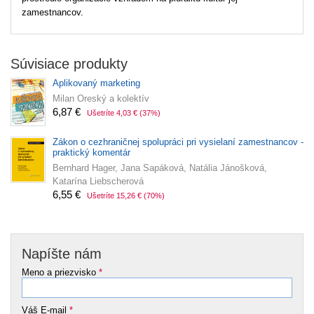
zamestnancov.
Súvisiace produkty
Aplikovaný marketing
Milan Oreský a kolektív
6,87 €
Ušetríte 4,03 €
(37%)
Zákon o cezhraničnej spolupráci pri vysielaní zamestnancov -
praktický komentár
Bernhard Hager, Jana Sapáková, Natália Jánošková,
Katarína Liebscherová
6,55 €
Ušetríte 15,26 €
(70%)
Napíšte nám
Meno a priezvisko
*
Váš E-mail
*