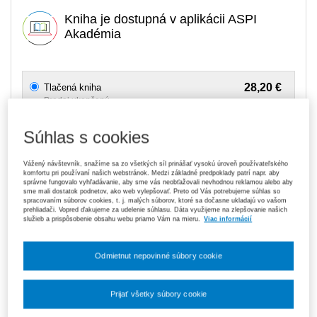
Kniha je dostupná v aplikácii ASPI
Akadémia
28,20 €
Tlačená kniha
Predaj ukončený
Dostupné v sieti Panta Rhei
Súhlas s cookies
119,70 €
Predplatné 6 mesiacov ASPI Akadémia
Vážený návštevník, snažíme sa zo všetkých síl prinášať vysokú úroveň používateľského
V predaji
komfortu pri používaní našich webstránok. Medzi základné predpoklady patrí napr. aby
E-kniha je dostupná výhradne prostredníctvom aplikácie ASPI
správne fungovalo vyhľadávanie, aby sme vás neobťažovali nevhodnou reklamou alebo aby
Akadémia.
Čo je ASPI Akadémia?
sme mali dostatok podnetov, ako web vylepšovať. Preto od Vás potrebujeme súhlas so
spracovaním súborov cookies, t. j. malých súborov, ktoré sa dočasne ukladajú vo vašom
prehliadači. Vopred ďakujeme za udelenie súhlasu. Dáta využijeme na zlepšovanie našich
služieb a prispôsobenie obsahu webu priamo Vám na mieru.
Viac informácií
189,00 €
Predplatné 12 mesiacov ASPI Akadémia
V predaji
E-kniha je dostupná výhradne prostredníctvom aplikácie ASPI
Odmietnut nepovinné súbory cookie
Akadémia.
Čo je ASPI Akadémia?
Upozorňujeme, že v období od 1. 8. do 21. 8. z technických
Prijať všetky súbory cookie
dôvodov nemôžeme vystavovať daňové doklady. Budú vám
zaslané dodatočne e‑mailom.