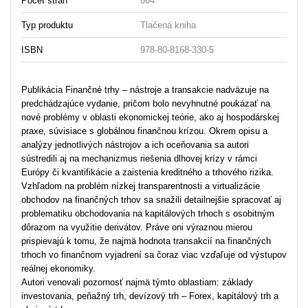
Počet strán
664
Typ produktu
Tlačená kniha
ISBN
978-80-8168-330-5
Publikácia Finančné trhy – nástroje a transakcie nadväzuje na
predchádzajúce vydanie, pričom bolo nevyhnutné poukázať na
nové problémy v oblasti ekonomickej teórie, ako aj hospodárskej
praxe, súvisiace s globálnou finančnou krízou. Okrem opisu a
analýzy jednotlivých nástrojov a ich oceňovania sa autori
sústredili aj na mechanizmus riešenia dlhovej krízy v rámci
Európy či kvantifikácie a zaistenia kreditného a trhového rizika.
Vzhľadom na problém nízkej transparentnosti a virtualizácie
obchodov na finančných trhov sa snažili detailnejšie spracovať aj
problematiku obchodovania na kapitálových trhoch s osobitným
dôrazom na využitie derivátov. Práve oni výraznou mierou
prispievajú k tomu, že najmä hodnota transakcií na finančných
trhoch vo finančnom vyjadrení sa čoraz viac vzďaľuje od výstupov
reálnej ekonomiky.
Autori venovali pozornosť najmä týmto oblastiam: základy
investovania, peňažný trh, devízový trh – Forex, kapitálový trh a