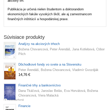
akciový trh.
Publikácia je určená nielen študentom a doktorandom
ekonomických fakúle vysokých škôl, ale aj zamestnancom
finančných inštitúcií a hospodárskej praxe.
Súvisiace produkty
Analýzy na akciových trhoch
Božena Chovancová, Peter Árendáš, Jana Kotlebová, Ctibor
Pilch
Dôchodkové fondy vo svete a na Slovensku
Peter Árendáš, Božena Chovancová, Vladimír Gvozdják
14,76 €
Finančné trhy a bankovníctvo
Dana Tkáčová, Jaroslav Belás, Eva Horvátová, Božena
Chovancová, Viera Malacká
Vypredané
Financie