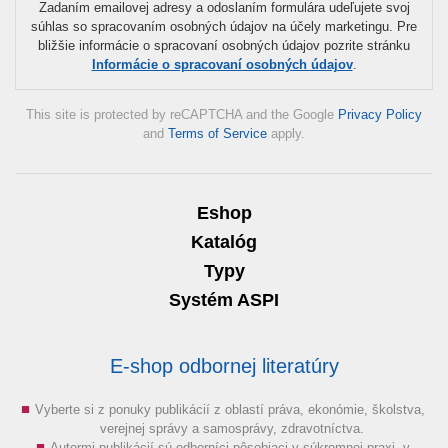
Zadaním emailovej adresy a odoslaním formulára udeľujete svoj
súhlas so spracovaním osobných údajov na účely marketingu. Pre
bližšie informácie o spracovaní osobných údajov pozrite stránku
Informácie o spracovaní osobných údajov
.
This site is protected by reCAPTCHA and the Google
Privacy Policy
and
Terms of Service
apply.
Eshop
Katalóg
Typy
Systém ASPI
E-shop odbornej literatúry
Vyberte si z ponuky publikácií z oblastí práva, ekonómie, školstva,
verejnej správy a samosprávy, zdravotníctva.
Autormi publikácií sú odborníci pôsobiaci v súkromnej praxi, v