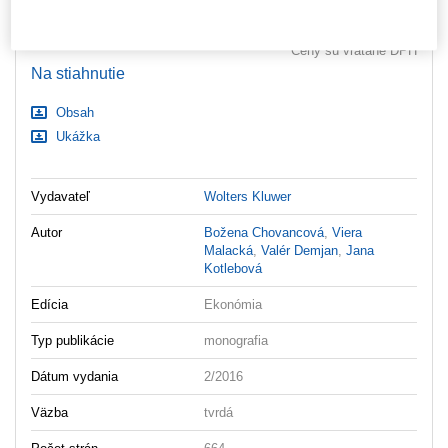
Nastavenia súborov cookie
Ceny sú vrátane DPH
Na stiahnutie
Obsah
Ukážka
Vydavateľ
Wolters Kluwer
Autor
Božena Chovancová
,
Viera
Malacká
,
Valér Demjan
,
Jana
Kotlebová
Edícia
Ekonómia
Typ publikácie
monografia
Dátum vydania
2/2016
Väzba
tvrdá