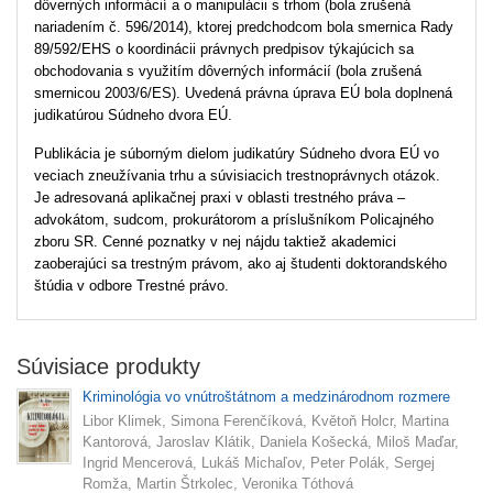
dôverných informácií a o manipulácii s trhom (bola zrušená
nariadením č. 596/2014), ktorej predchodcom bola smernica Rady
89/592/EHS o koordinácii právnych predpisov týkajúcich sa
obchodovania s využitím dôverných informácií (bola zrušená
smernicou 2003/6/ES). Uvedená právna úprava EÚ bola doplnená
judikatúrou Súdneho dvora EÚ.
Publikácia je súborným dielom judikatúry Súdneho dvora EÚ vo
veciach zneužívania trhu a súvisiacich trestnoprávnych otázok.
Je adresovaná aplikačnej praxi v oblasti trestného práva –
advokátom, sudcom, prokurátorom a príslušníkom Policajného
zboru SR. Cenné poznatky v nej nájdu taktiež akademici
zaoberajúci sa trestným právom, ako aj študenti doktorandského
štúdia v odbore Trestné právo.
Súvisiace produkty
Kriminológia vo vnútroštátnom a medzinárodnom rozmere
Libor Klimek, Simona Ferenčíková, Květoň Holcr, Martina
Kantorová, Jaroslav Klátik, Daniela Košecká, Miloš Maďar,
Ingrid Mencerová, Lukáš Michaľov, Peter Polák, Sergej
Romža, Martin Štrkolec, Veronika Tóthová