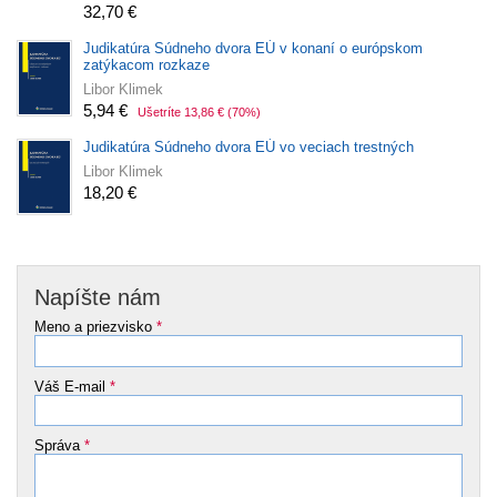
32,70 €
Judikatúra Súdneho dvora EÚ v konaní o európskom
zatýkacom rozkaze
Libor Klimek
5,94 €
Ušetríte 13,86 €
(70%)
Judikatúra Súdneho dvora EÚ vo veciach trestných
Libor Klimek
18,20 €
Napíšte nám
Meno a priezvisko
*
Váš E-mail
*
Správa
*