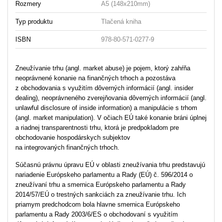
Rozmery
A5 (148x210mm)
Typ produktu
Tlačená kniha
ISBN
978-80-571-0277-9
Zneužívanie trhu (angl. market abuse) je pojem, ktorý zahŕňa
neoprávnené konanie na finančných trhoch a pozostáva
z obchodovania s využitím dôverných informácií (angl. insider
dealing), neoprávneného zverejňovania dôverných informácií (angl.
unlawful disclosure of inside information) a manipulácie s trhom
(angl. market manipulation). V očiach EÚ také konanie bráni úplnej
a riadnej transparentnosti trhu, ktorá je predpokladom pre
obchodovanie hospodárskych subjektov
na integrovaných finančných trhoch.
Súčasnú právnu úpravu EÚ v oblasti zneužívania trhu predstavujú
nariadenie Európskeho parlamentu a Rady (EÚ) č. 596/2014 o
zneužívaní trhu a smernica Európskeho parlamentu a Rady
2014/57/EÚ o trestných sankciách za zneužívanie trhu. Ich
priamym predchodcom bola hlavne smernica Európskeho
parlamentu a Rady 2003/6/ES o obchodovaní s využitím