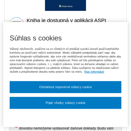
Kniha je dostupná v aplikácii ASPI
Akadémia
Súhlas s cookies
21,80 €
Tlačená kniha
Vážený návštevník, snažíme sa zo všetkých síl prinášať vysokú úroveň používateľského
komfortu pri používaní našich webstránok. Medzi základné predpoklady patrí napr. aby
Na sklade
- expedujeme ihneď. U vás do 3 prac. dní
správne fungovalo vyhľadávanie, aby sme vás neobťažovali nevhodnou reklamou alebo aby
sme mali dostatok podnetov, ako web vylepšovať. Preto od Vás potrebujeme súhlas so
spracovaním súborov cookies, t. j. malých súborov, ktoré sa dočasne ukladajú vo vašom
119,70 €
Predplatné 6 mesiacov ASPI Akadémia
prehliadači. Vopred ďakujeme za udelenie súhlasu. Dáta využijeme na zlepšovanie našich
služieb a prispôsobenie obsahu webu priamo Vám na mieru.
Viac informácií
V predaji
E-kniha je dostupná výhradne prostredníctvom aplikácie ASPI
Akadémia.
Čo je ASPI Akadémia?
Odmietnut nepovinné súbory cookie
189,00 €
Predplatné 12 mesiacov ASPI Akadémia
V predaji
Prijať všetky súbory cookie
E-kniha je dostupná výhradne prostredníctvom aplikácie ASPI
Akadémia.
Čo je ASPI Akadémia?
Nastavenia súborov cookie
Upozorňujeme, že v období od 1. 8. do 21. 8. z technických
dôvodov nemôžeme vystavovať daňové doklady. Budú vám