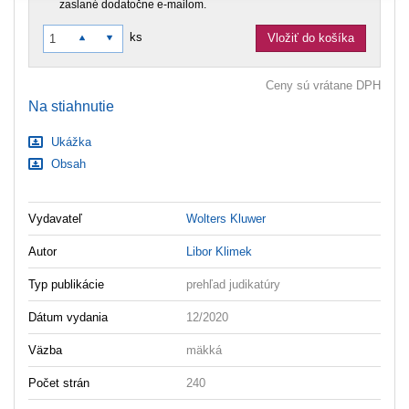
zaslané dodatočne e‑mailom.
ks
Vložiť do košíka
Ceny sú vrátane DPH
Na stiahnutie
Ukážka
Obsah
Vydavateľ
Wolters Kluwer
Autor
Libor Klimek
Typ publikácie
prehľad judikatúry
Dátum vydania
12/2020
Väzba
mäkká
Počet strán
240