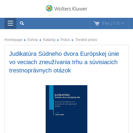
0 ks
|
0,00
Homepage
Eshop
Katalóg
Právo
Trestné právo
Judikatúra Súdneho dvora Európskej únie
vo veciach zneužívania trhu a súvisiacich
trestnoprávnych otázok