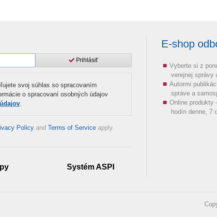
E-shop odbor
Prihlásiť
Vyberte si z pon
verejnej správy
Autormi publikác
ľujete svoj súhlas so spracovaním
správe a samos
formácie o spracovaní osobných údajov
Online produkty
 údajov
.
hodín denne, 7 d
ivacy Policy
and
Terms of Service
apply.
py
Systém ASPI
Copy