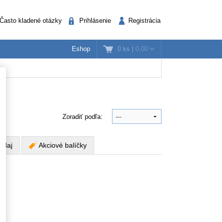
Často kladené otázky
Prihlásenie
Registrácia
0 ks
|
0,00
Eshop
k
nažéri
Verejná správa
Zoradiť podľa:
edaj
Akciové balíčky