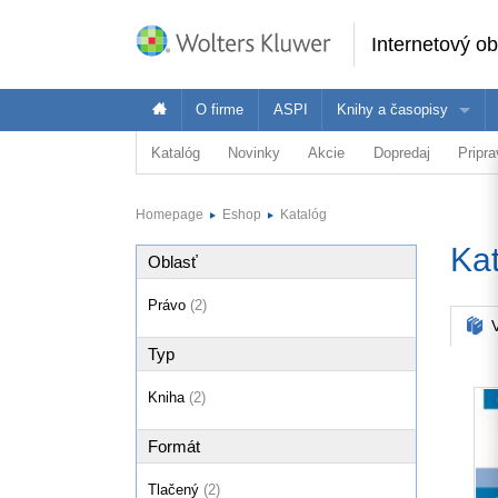
Internetový o
O firme
ASPI
Knihy a časopisy
Katalóg
Novinky
Akcie
Dopredaj
Pripr
Oblasť
Ponuka Wolters Kluwer je široká - pozrite 
Vybr
Právo
Homepage
Eshop
Katalóg
Ekonomika
Právnici
E
Ka
Oblasť
Dane a účtovníctvo
Verejná správa
Právo
(2)
Školstvo a vzdelávanie
V
Typ
Zdravotníctvo
BOZP
Kniha
(2)
ASPI Akadémia
Formát
Tlačený
(2)