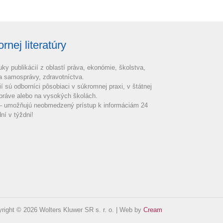
nej literatúry
uky publikácií z oblastí práva, ekonómie, školstva,
 a samosprávy, zdravotníctva.
ií sú odborníci pôsobiaci v súkromnej praxi, v štátnej
práve alebo na vysokých školách.
 – umožňujú neobmedzený prístup k informáciám 24
ní v týždni!
right © 2026 Wolters Kluwer SR s. r. o. | Web by
Cream