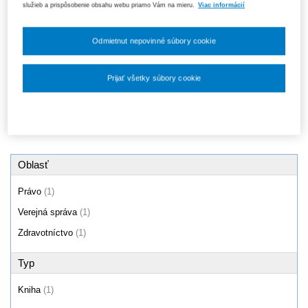
služieb a prispôsobenie obsahu webu priamo Vám na mieru.
Viac informácií
Očkovanie v kontexte ochrany
zdravia nielen v boji s
pandémiou...
Odmietnut nepovinné súbory cookie
17,60 €
Prijať všetky súbory cookie
Produkty
1 - 1 / 1
Nastavenia súborov cookie
Oblasť
Právo
(1)
Verejná správa
(1)
Zdravotníctvo
(1)
Typ
Kniha
(1)