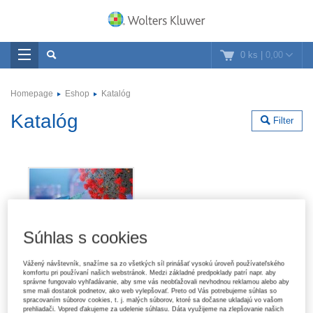
0 ks
|
0,00
Homepage
Eshop
Katalóg
Katalóg
Filter
Súhlas s cookies
Vážený návštevník, snažíme sa zo všetkých síl prinášať vysokú úroveň používateľského
komfortu pri používaní našich webstránok. Medzi základné predpoklady patrí napr. aby
správne fungovalo vyhľadávanie, aby sme vás neobťažovali nevhodnou reklamou alebo aby
sme mali dostatok podnetov, ako web vylepšovať. Preto od Vás potrebujeme súhlas so
spracovaním súborov cookies, t. j. malých súborov, ktoré sa dočasne ukladajú vo vašom
prehliadači. Vopred ďakujeme za udelenie súhlasu. Dáta využijeme na zlepšovanie našich