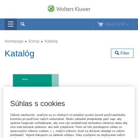
0 ks
|
0,00
Homepage
Eshop
Katalóg
Katalóg
Filter
Súhlas s cookies
Vážený návštevník, snažíme sa zo všetkých síl prinášať vysokú úroveň používateľského
komfortu pri používaní našich webstránok. Medzi základné predpoklady patrí napr. aby
správne fungovalo vyhľadávanie, aby sme vás neobťažovali nevhodnou reklamou alebo aby
sme mali dostatok podnetov, ako web vylepšovať. Preto od Vás potrebujeme súhlas so
spracovaním súborov cookies, t. j. malých súborov, ktoré sa dočasne ukladajú vo vašom
prehliadači. Vopred ďakujeme za udelenie súhlasu. Dáta využijeme na zlepšovanie našich