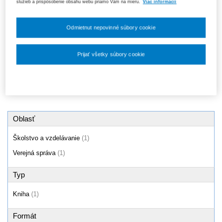
služieb a prispôsobenie obsahu webu priamo Vám na mieru.
Viac informácií
Kritické myslenie pohľadom
učiteľov
18,70 €
Odmietnut nepovinné súbory cookie
Prijať všetky súbory cookie
Produkty
1 - 1 / 1
Nastavenia súborov cookie
Oblasť
Školstvo a vzdelávanie
(1)
Verejná správa
(1)
Typ
Kniha
(1)
Formát