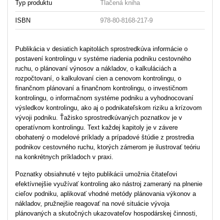
Typ produktu
Tlačená kniha
ISBN
978-80-8168-217-9
Publikácia v desiatich kapitolách sprostredkúva informácie o
postavení kontrolingu v systéme riadenia podniku cestovného
ruchu, o plánovaní výnosov a nákladov, o kalkuláciách a
rozpočtovaní, o kalkulovaní cien a cenovom kontrolingu, o
finančnom plánovaní a finančnom kontrolingu, o investičnom
kontrolingu, o informačnom systéme podniku a vyhodnocovaní
výsledkov kontrolingu, ako aj o podnikateľskom riziku a krízovom
vývoji podniku. Ťažisko sprostredkúvaných poznatkov je v
operatívnom kontrolingu. Text každej kapitoly je v závere
obohatený o modelové príklady a prípadové štúdie z prostredia
podnikov cestovného ruchu, ktorých zámerom je ilustrovať teóriu
na konkrétnych príkladoch v praxi.
Poznatky obsiahnuté v tejto publikácii umožnia čitateľovi
efektívnejšie využívať kontroling ako nástroj zameraný na plnenie
cieľov podniku, aplikovať vhodné metódy plánovania výkonov a
nákladov, pružnejšie reagovať na nové situácie vývoja
plánovaných a skutočných ukazovateľov hospodárskej činnosti,