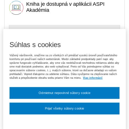
Kniha je dostupná v aplikácii ASPI
Akadémia
15,00 €
Tlačená kniha
Na sklade
- expedujeme ihneď. U vás do 3 prac. dní
Súhlas s cookies
119,70 €
Predplatné 6 mesiacov ASPI Akadémia
V predaji
Vážený návštevník, snažíme sa zo všetkých síl prinášať vysokú úroveň používateľského
komfortu pri používaní našich webstránok. Medzi základné predpoklady patrí napr. aby
E-kniha je dostupná výhradne prostredníctvom aplikácie ASPI
správne fungovalo vyhľadávanie, aby sme vás neobťažovali nevhodnou reklamou alebo aby
Akadémia.
Čo je ASPI Akadémia?
sme mali dostatok podnetov, ako web vylepšovať. Preto od Vás potrebujeme súhlas so
spracovaním súborov cookies, t. j. malých súborov, ktoré sa dočasne ukladajú vo vašom
prehliadači. Vopred ďakujeme za udelenie súhlasu. Dáta využijeme na zlepšovanie našich
189,00 €
Predplatné 12 mesiacov ASPI Akadémia
služieb a prispôsobenie obsahu webu priamo Vám na mieru.
Viac informácií
V predaji
E-kniha je dostupná výhradne prostredníctvom aplikácie ASPI
Odmietnut nepovinné súbory cookie
Akadémia.
Čo je ASPI Akadémia?
Upozorňujeme, že v období od 1. 8. do 21. 8. z technických
Prijať všetky súbory cookie
dôvodov nemôžeme vystavovať daňové doklady. Budú vám
zaslané dodatočne e‑mailom.
Nastavenia súborov cookie
ks
Vložiť do košíka