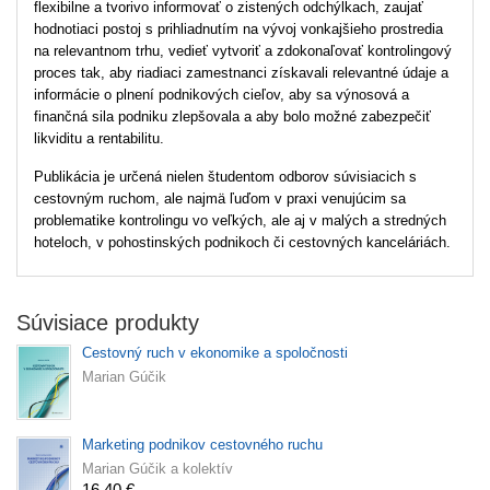
flexibilne a tvorivo informovať o zistených odchýlkach, zaujať
hodnotiaci postoj s prihliadnutím na vývoj vonkajšieho prostredia
na relevantnom trhu, vedieť vytvoriť a zdokonaľovať kontrolingový
proces tak, aby riadiaci zamestnanci získavali relevantné údaje a
informácie o plnení podnikových cieľov, aby sa výnosová a
finančná sila podniku zlepšovala a aby bolo možné zabezpečiť
likviditu a rentabilitu.
Publikácia je určená nielen študentom odborov súvisiacich s
cestovným ruchom, ale najmä ľuďom v praxi venujúcim sa
problematike kontrolingu vo veľkých, ale aj v malých a stredných
hoteloch, v pohostinských podnikoch či cestovných kanceláriách.
Súvisiace produkty
Cestovný ruch v ekonomike a spoločnosti
Marian Gúčik
Marketing podnikov cestovného ruchu
Marian Gúčik a kolektív
16,40 €