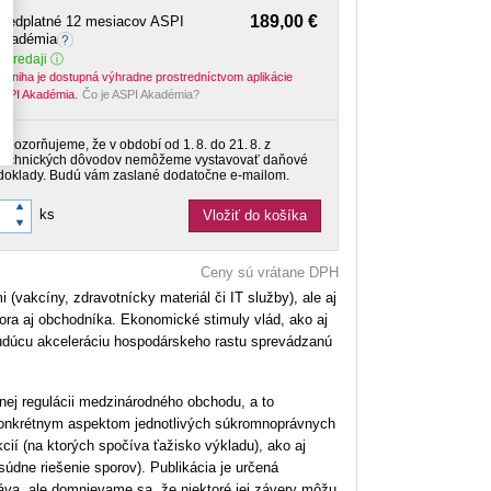
189,00 €
Predplatné 12 mesiacov ASPI
Akadémia
 predaji
-kniha je dostupná výhradne prostredníctvom aplikácie
SPI Akadémia.
Čo je ASPI Akadémia?
Upozorňujeme, že v období od 1. 8. do 21. 8. z
technických dôvodov nemôžeme vystavovať daňové
doklady. Budú vám zaslané dodatočne e‑mailom.
ks
Vložiť do košíka
Ceny sú vrátane DPH
(vakcíny, zdravotnícky materiál či IT služby), ale aj
tora aj obchodníka. Ekonomické stimuly vlád, ako aj
 budúcu akceleráciu hospodárskeho rastu sprevádzanú
nej regulácii medzinárodného obchodu, a to
onkrétnym aspektom jednotlivých súkromnoprávnych
 (na ktorých spočíva ťažisko výkladu), ako aj
ne riešenie sporov). Publikácia je určená
áva, ale domnievame sa, že niektoré jej závery môžu