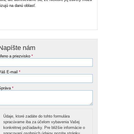
izujú na danú oblasť.
Napíšte nám
Meno a priezvisko
*
Váš E-mail
*
Správa
*
Údaje, ktoré zadáte do tohto formulára
spracúvame iba za účelom vybavenia Vašej
konkrétnej požiadavky. Pre bližšie informácie o
spracovaní osobných údajov pozrite stránku