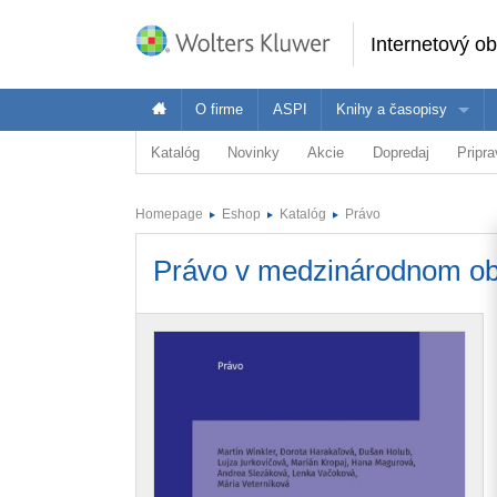
Internetový o
O firme
ASPI
Knihy a časopisy
Katalóg
Novinky
Akcie
Dopredaj
Pripr
Oblasť
Ponuka Wolters Kluwer je široká - pozrite 
Vybr
Právo
Homepage
Eshop
Katalóg
Právo
Ekonomika
Právnici
E
Dane a účtovníctvo
Právo v medzinárodnom o
Verejná správa
Školstvo a vzdelávanie
Zdravotníctvo
BOZP
ASPI Akadémia