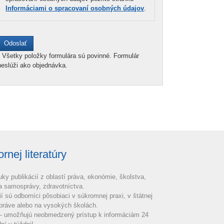
Informáciami o spracovaní osobných údajov
.
*
Všetky položky formulára sú povinné. Formulár
neslúži ako objednávka.
nej literatúry
uky publikácií z oblastí práva, ekonómie, školstva,
 a samosprávy, zdravotníctva.
ií sú odborníci pôsobiaci v súkromnej praxi, v štátnej
práve alebo na vysokých školách.
 – umožňujú neobmedzený prístup k informáciám 24