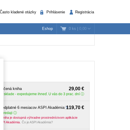
Často kladené otázky
Prihlásenie
Registrácia
0 ks
|
0,00
Eshop
k
nažéri
Verejná správa
29,00 €
lačená kniha
Na sklade
- expedujeme ihneď. U vás do 3 prac. dní
119,70 €
Predplatné 6 mesiacov ASPI Akadémia
 predaji
-kniha je dostupná výhradne prostredníctvom aplikácie
SPI Akadémia.
Čo je ASPI Akadémia?