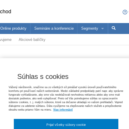
bchod
Online produkty
Semináre a konferencie
Segmenty
avujeme
Akciové balíčky
sa čo ponúkame profesionálom z vašej oblasti
ané produkty
Trh práce v ekonomických súvislostiach, 2. vydanie
Paulína Mihaľová, Janka Kottulová, Magdaléna Musilová, Michal Pálení
konómovia
Pedagógovia
Ma
25,20 €
bchode
Zákon o priestupkoch – komentár, 3. vydanie
Súhlas s cookies
Helena Spišiaková
79,80 €
Vydavateľ
Wolters Kluwer
Vážený návštevník, snažíme sa zo všetkých síl prinášať vysokú úroveň používateľského
T
komfortu pri používaní našich webstránok. Medzi základné predpoklady patrí napr. aby správne
fungovalo vyhľadávanie, aby sme vás neobťažovali nevhodnou reklamou alebo aby sme mali
Autor
Martin Winkler
Ochrana základných práv
dostatok podnetov, ako web vylepšovať. Preto od Vás potrebujeme súhlas so spracovaním
súborov cookies, t. j. malých súborov, ktoré sa dočasne ukladajú vo vašom prehliadači. Vopred
Tomáš Ľalík, Ján Svák, Lívia Trellová, Vincent Bujňák
ďakujeme za udelenie súhlasu. Dáta využijeme na zlepšovanie našich služieb a prispôsobenie
Typ publikácie
monografia
26,40 €
obsahu webu priamo Vám na mieru.
Viac informácií
V
E
Dátum vydania
1/2022
A
Pracovné právo v poznámkach s príkladmi, 3. vydanie
Prijať všetky súbory cookie
Jana Žuľová, Marcel Dolobáč, Monika Minčičová
Väzba
mäkká