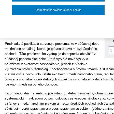
33,60 €
Rozmery
A5 (148x210mm)
Odmietnut nepovinné súbory cookie
V
Typ produktu
Tlačená kniha
E
Nastavenia súborov cookie
A
ISBN
978-80-571-0320-2
Predkladaná publikácia sa venuje problematike v súčasnej dobe
maximálne aktuálnej, ktorou je právna úprava medzinárodného
obchodu. Táto problematika vystupuje do popredia obzvlášť v
súčasnej pandemickej dobe, ktorá vytvára nové výzvy a
príležitosti v svetovom hospodárstve, jednak z hľadiska
využívania nových technológií, obchodovania s novými tovarmi a službami 
v súvislosti s novou rolou štátu ako tvorcu medzinárodného práva, regulá
odložená spotreba podnikateľských subjektov i spotrebiteľov dáva tušiť
rozvojom medzinárodného obchodu.
Táto monografia má ambíciu poskytnúť čitateľovi komplexný obraz o práv
systematickým výkladom od pojmoslovia, cez všeobecné otázky až ku k
vzťahov s medzinárodným prvkom a medzinárodných obchodných transakcií
súvisiacim verejnoprávnym a procesnoprávnym aspektom (súdne a mimosúd
odborníkom z praxe – právnikom i neprávnikom, študentom ekonómie i pr