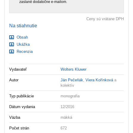
zaslané dodatočne e‑mailom.
Ceny sú vrátane DPH
Na stiahnutie
Obsah
Ukážka
Recenzia
Vydavateľ
Wolters Kluwer
Autor
Ján Pečeňák
,
Viera Kořínková
a
kolektív
Typ publikácie
monografia
Dátum vydania
12/2016
Väzba
mäkká
Počet strán
672