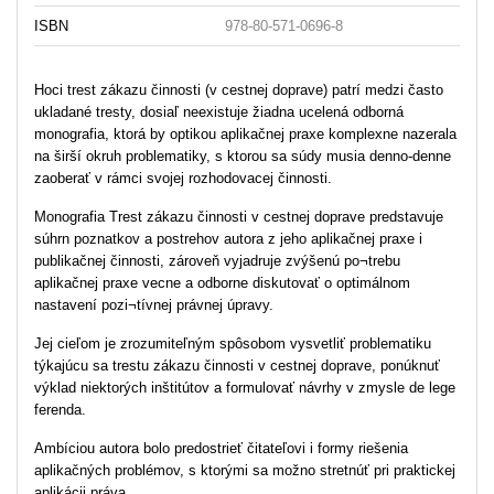
ISBN
978-80-571-0696-8
Hoci trest zákazu činnosti (v cestnej doprave) patrí medzi často
ukladané tresty, dosiaľ neexistuje žiadna ucelená odborná
monografia, ktorá by optikou aplikačnej praxe komplexne nazerala
na širší okruh problematiky, s ktorou sa súdy musia denno-denne
zaoberať v rámci svojej rozhodovacej činnosti.
Monografia Trest zákazu činnosti v cestnej doprave predstavuje
súhrn poznatkov a postrehov autora z jeho aplikačnej praxe i
publikačnej činnosti, zároveň vyjadruje zvýšenú po¬trebu
aplikačnej praxe vecne a odborne diskutovať o optimálnom
nastavení pozi¬tívnej právnej úpravy.
Jej cieľom je zrozumiteľným spôsobom vysvetliť problematiku
týkajúcu sa trestu zákazu činnosti v cestnej doprave, ponúknuť
výklad niektorých inštitútov a formulovať návrhy v zmysle de lege
ferenda.
Ambíciou autora bolo predostrieť čitateľovi i formy riešenia
aplikačných problémov, s ktorými sa možno stretnúť pri praktickej
aplikácii práva.