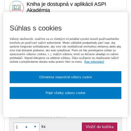
Kniha je dostupná v aplikácii ASPI
Akadémia
Súhlas s cookies
11,00 €
Tlačená kniha
Na sklade
- expedujeme ihneď. U vás do 3 prac. dní
Vážený návštevník, snažíme sa zo všetkých síl prinášať vysokú úroveň používateľského
komfortu pri používaní našich webstránok. Medzi základné predpoklady patrí napr. aby
správne fungovalo vyhľadávanie, aby sme vás neobťažovali nevhodnou reklamou alebo aby
119,70 €
sme mali dostatok podnetov, ako web vylepšovať. Preto od Vás potrebujeme súhlas so
Predplatné 6 mesiacov ASPI Akadémia
spracovaním súborov cookies, t. j. malých súborov, ktoré sa dočasne ukladajú vo vašom
V predaji
prehliadači. Vopred ďakujeme za udelenie súhlasu. Dáta využijeme na zlepšovanie našich
E-kniha je dostupná výhradne prostredníctvom aplikácie ASPI
služieb a prispôsobenie obsahu webu priamo Vám na mieru.
Viac informácií
Akadémia.
Čo je ASPI Akadémia?
Odmietnut nepovinné súbory cookie
189,00 €
Predplatné 12 mesiacov ASPI Akadémia
V predaji
E-kniha je dostupná výhradne prostredníctvom aplikácie ASPI
Prijať všetky súbory cookie
Akadémia.
Čo je ASPI Akadémia?
Nastavenia súborov cookie
Upozorňujeme, že v období od 1. 8. do 21. 8. z technických
dôvodov nemôžeme vystavovať daňové doklady. Budú vám
zaslané dodatočne e‑mailom.
ks
Vložiť do košíka