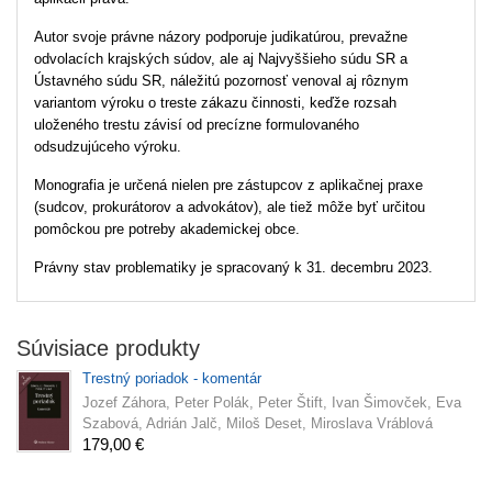
Autor svoje právne názory podporuje judikatúrou, prevažne
odvolacích krajských súdov, ale aj Najvyššieho súdu SR a
Ústavného súdu SR, náležitú pozornosť venoval aj rôznym
variantom výroku o treste zákazu činnosti, keďže rozsah
uloženého trestu závisí od precízne formulovaného
odsudzujúceho výroku.
Monografia je určená nielen pre zástupcov z aplikačnej praxe
(sudcov, prokurátorov a advokátov), ale tiež môže byť určitou
pomôckou pre potreby akademickej obce.
Právny stav problematiky je spracovaný k 31. decembru 2023.
Súvisiace produkty
Trestný poriadok - komentár
Jozef Záhora, Peter Polák, Peter Štift, Ivan Šimovček, Eva
Szabová, Adrián Jalč, Miloš Deset, Miroslava Vráblová
179,00 €