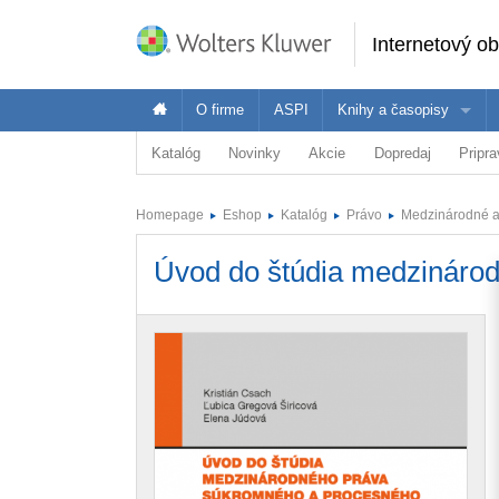
Internetový o
O firme
ASPI
Knihy a časopisy
Katalóg
Novinky
Akcie
Dopredaj
Pripr
Oblasť
Ponuka Wolters Kluwer je široká - pozrite 
Vybr
Právo
Homepage
Eshop
Katalóg
Právo
Medzinárodné a
Ekonomika
Právnici
E
Dane a účtovníctvo
Úvod do štúdia medzináro
Verejná správa
Školstvo a vzdelávanie
Zdravotníctvo
BOZP
ASPI Akadémia