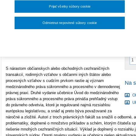
33,60 €
Väzba
mäkká
Prijať všetky súbory cookie
Počet strán
316
V
E
Odmietnut nepovinné súbory cookie
Rozmery
A5 (148x210mm)
A
Nastavenia súborov cookie
Typ produktu
Tlačená kniha
ISBN
978-80-8168-782-2
S nárastom občianskych alebo obchodných cezhraničných
transakcií, rodinných vzťahov s občanmi iných štátov alebo
procesných vzťahov s cudzím prvkom rastie aj význam
Na s
medzinárodného práva súkromného a procesného v dennodennej
právnej praxi. Druhé vydanie učebnice Úvod do medzinárodného
O
práva súkromného a procesného práva prináša prehľadný vstup
Uk
do právneho odvetvia, ktoré je regulované najmä rozsiahlou
európskou legislatívou, a snáď aj preto býva považované za
náročné a zložité. Autori z troch právnických fakúlt sa snažili o odborné, a
problematiky, doplnené o množstvo príkladov a schém, ktorým čitateľa sp
riešenie mnohých cezhraničných situácií. Výklad je doplnený o rozsiahlu 
slovenských súdov. Oproti prvému vydaniu je učebnica nielen aktualizova