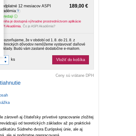
189,00 €
Predplatné 12 mesiacov ASPI
Akadémia
 predaji
-kniha je dostupná výhradne prostredníctvom aplikácie
SPI Akadémia.
Čo je ASPI Akadémia?
Upozorňujeme, že v období od 1. 8. do 21. 8. z
technických dôvodov nemôžeme vystavovať daňové
doklady. Budú vám zaslané dodatočne e‑mailom.
ks
Vložiť do košíka
Ceny sú vrátane DPH
tiahnutie
bsah
ážka
le zároveň aj čitateľsky prívetivé spracovanie zložitej
revádzajú od teoretických základov až po praktické
judikatúru Súdneho dvora Európskej únie, ale aj
ná, ale aj podstatne prepracovaná.