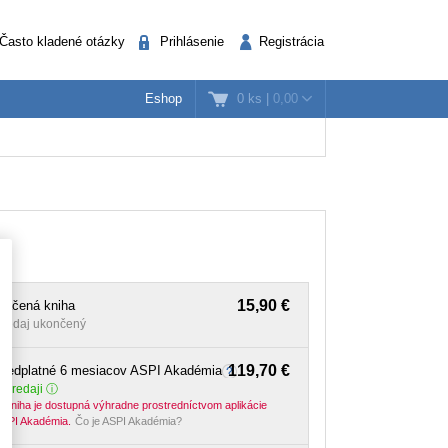
Často kladené otázky
Prihlásenie
Registrácia
0 ks
|
0,00
Eshop
k
nažéri
Verejná správa
15,90 €
lačená kniha
redaj ukončený
119,70 €
Predplatné 6 mesiacov ASPI Akadémia
 predaji
-kniha je dostupná výhradne prostredníctvom aplikácie
SPI Akadémia.
Čo je ASPI Akadémia?