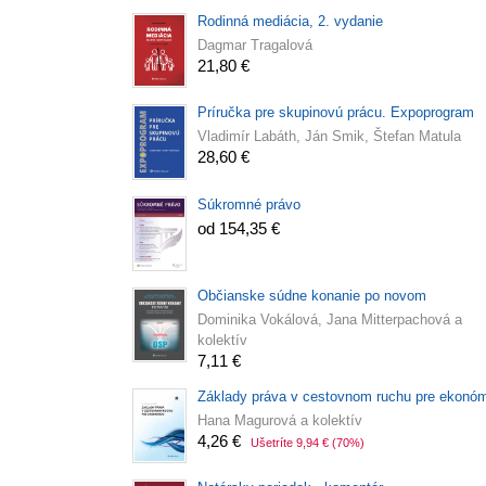
Rodinná mediácia, 2. vydanie
Dagmar Tragalová
21,80 €
Príručka pre skupinovú prácu. Expoprogram
Vladimír Labáth, Ján Smik, Štefan Matula
28,60 €
Súkromné právo
od 154,35 €
Občianske súdne konanie po novom
Dominika Vokálová, Jana Mitterpachová a
kolektív
7,11 €
Základy práva v cestovnom ruchu pre ekonó
Hana Magurová a kolektív
4,26 €
Ušetríte 9,94 €
(70%)