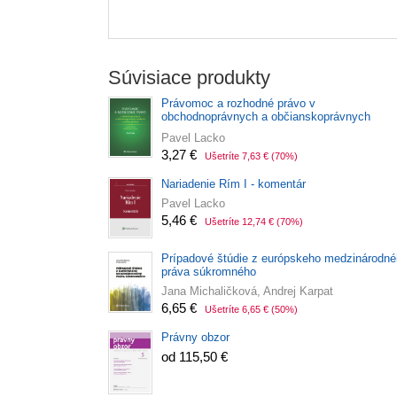
Súvisiace produkty
Právomoc a rozhodné právo v
obchodnoprávnych a občianskoprávnych
vzťahoch s cudzím prvkom
Pavel Lacko
3,27 €
Ušetríte 7,63 €
(70%)
Nariadenie Rím I - komentár
Pavel Lacko
5,46 €
Ušetríte 12,74 €
(70%)
Prípadové štúdie z európskeho medzinárodn
práva súkromného
Jana Michaličková, Andrej Karpat
6,65 €
Ušetríte 6,65 €
(50%)
Právny obzor
od 115,50 €