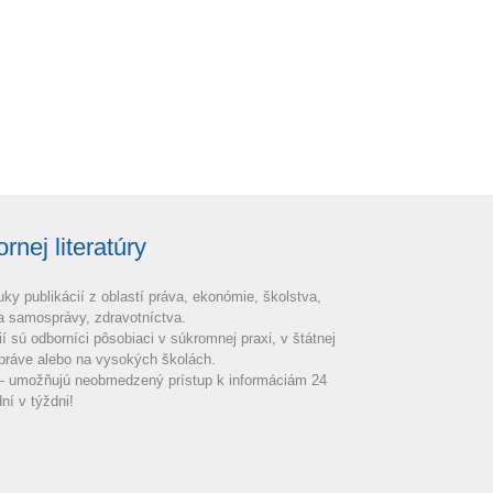
nej literatúry
uky publikácií z oblastí práva, ekonómie, školstva,
 a samosprávy, zdravotníctva.
ií sú odborníci pôsobiaci v súkromnej praxi, v štátnej
práve alebo na vysokých školách.
 – umožňujú neobmedzený prístup k informáciám 24
ní v týždni!