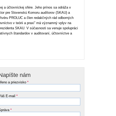
j a účtovníckej sfére. Jeho prínos sa odráža v
ektor pre Slovenskú Komoru audítorov (SKAU) a
softvéru PROLUC a člen redakčných rád odborných
ovníctvo
v teórii a praxi” má významný vplyv na
 prezidenta SKAU. V súčasnosti sa venuje spolupráci
latívnych štandardov v auditovaní, účtovníctve a
Napíšte nám
Meno a priezvisko
*
Váš E-mail
*
Správa
*