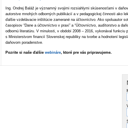
Ing. Ondrej Baláž je významný svojimi rozsiahlymi skúsenosťami v daňove
autorstve mnohých odborných publikácií a v pedagogickej činnosti ako l
ďalšie vzdelávacie inštitúcie zamerané na účtovníctvo. Ako spoluautor 
časopisov “Dane a účtovníctvo v praxi” a “Účtovníctvo, audítorstvo a
daň
odbornú literatúru. V minulosti, v období 2008 – 2016, vykonával funkciu
s Ministerstvom financií Slovenskej republiky na tvorbe a hodnotení legis
daňovom poradenstve.
Pozrite si naše ďalšie
webináre
, ktoré pre vás pripravujeme.