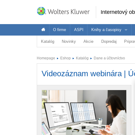
Internetový o
O firme
ASPI
Knihy a časopisy
Katalóg
Novinky
Akcie
Dopredaj
Pripr
Oblasť
Ponuka Wolters Kluwer je široká - pozrite 
Vybr
Právo
Homepage
Eshop
Katalóg
Dane a účtovníctvo
Ekonomika
Právnici
E
Dane a účtovníctvo
Videozáznam webinára | Úč
Verejná správa
Školstvo a vzdelávanie
Zdravotníctvo
BOZP
ASPI Akadémia