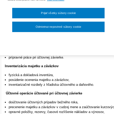
5.6.
2024.
33,60 €
Komu je určený?
Prijať všetky súbory cookie
Účtovníkom, audítorom, finančným riaditeľom, podnikateľom a všetkým zá
širšej odbornej verejnosti.
Odmietnut nepovinné súbory cookie
Program
Nastavenia súborov cookie
Účtovná závierka v podvojnom účtovníctve
základné predpisy vzťahujúce sa k účtovnej závierke,
prípravné práce pri účtovnej závierke.
Inventarizácia majetku a záväzkov
fyzická a dokladová inventúra,
posúdenie ocenenia majetku a záväzkov,
inventarizačné rozdiely z hľadiska účtovného a daňového.
Účtovné operácie účtované pri účtovnej závierke
doúčtovanie účtovných prípadov bežného roka,
precenenie majetku a záväzkov v cudzej mene a zaúčtovanie kurzových
opravné položky, rezervy, časové rozlíšenie nákladov a výnosov,