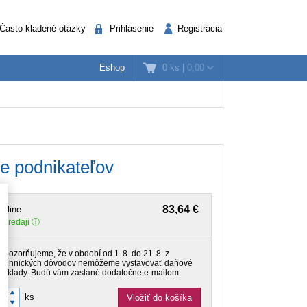
Často kladené otázky
Prihlásenie
Registrácia
0 ks
|
0,00
Eshop
k
nažéri
Verejná správa
e podnikateľov
83,64 €
nline
 predaji
Upozorňujeme, že v období od 1. 8. do 21. 8. z
technických dôvodov nemôžeme vystavovať daňové
doklady. Budú vám zaslané dodatočne e‑mailom.
ks
Vložiť do košíka