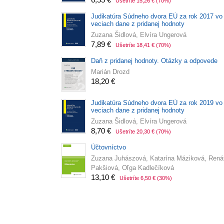
Ušetríte 15,26 €
(70%)
Judikatúra Súdneho dvora EÚ za rok 2017 vo
veciach dane z pridanej hodnoty
Zuzana Šidlová, Elvíra Ungerová
7,89 €
Ušetríte 18,41 €
(70%)
Daň z pridanej hodnoty. Otázky a odpovede
Marián Drozd
18,20 €
Judikatúra Súdneho dvora EÚ za rok 2019 vo
veciach dane z pridanej hodnoty
Zuzana Šidlová, Elvíra Ungerová
8,70 €
Ušetríte 20,30 €
(70%)
Účtovníctvo
Zuzana Juhászová, Katarína Máziková, Rená
Pakšiová, Oľga Kadlečíková
13,10 €
Ušetríte 6,50 €
(30%)