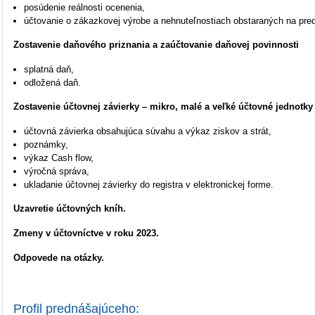
posúdenie reálnosti ocenenia,
účtovanie o zákazkovej výrobe a nehnuteľnostiach obstaraných na pred
Zostavenie daňového priznania a zaúčtovanie daňovej povinnosti
splatná daň,
odložená daň.
Zostavenie účtovnej závierky –
mikro
, malé a veľké účtovné jednotky
účtovná závierka obsahujúca súvahu a výkaz ziskov a strát,
poznámky,
výkaz Cash
flow
,
výročná správa,
ukladanie účtovnej závierky do registra v elektronickej forme.
Uzavretie účtovných kníh.
Zmeny v účtovníctve v roku 2023.
Odpovede na otázky.
Profil prednášajú
ceho
: