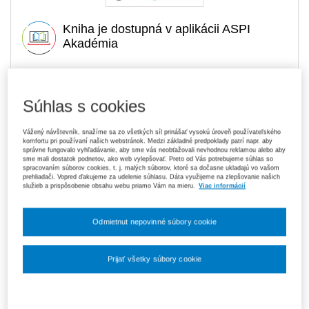
Kniha je dostupná v aplikácii ASPI
Akadémia
14,80 €
Tlačená kniha
Súhlas s cookies
Na sklade
- expedujeme ihneď. U vás do 3 prac. dní
Vážený návštevník, snažíme sa zo všetkých síl prinášať vysokú úroveň používateľského
119,70 €
Predplatné 6 mesiacov ASPI Akadémia
komfortu pri používaní našich webstránok. Medzi základné predpoklady patrí napr. aby
správne fungovalo vyhľadávanie, aby sme vás neobťažovali nevhodnou reklamou alebo aby
V predaji
sme mali dostatok podnetov, ako web vylepšovať. Preto od Vás potrebujeme súhlas so
E-kniha je dostupná výhradne prostredníctvom aplikácie ASPI
spracovaním súborov cookies, t. j. malých súborov, ktoré sa dočasne ukladajú vo vašom
Akadémia.
Čo je ASPI Akadémia?
prehliadači. Vopred ďakujeme za udelenie súhlasu. Dáta využijeme na zlepšovanie našich
služieb a prispôsobenie obsahu webu priamo Vám na mieru.
Viac informácií
189,00 €
Predplatné 12 mesiacov ASPI Akadémia
V predaji
Odmietnut nepovinné súbory cookie
E-kniha je dostupná výhradne prostredníctvom aplikácie ASPI
Akadémia.
Čo je ASPI Akadémia?
Prijať všetky súbory cookie
Upozorňujeme, že v období od 1. 8. do 21. 8. z technických
dôvodov nemôžeme vystavovať daňové doklady. Budú vám
Nastavenia súborov cookie
zaslané dodatočne e‑mailom.