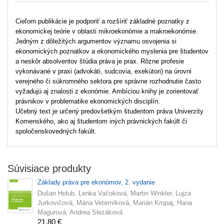
Cieľom publikácie je podporiť a rozšíriť základné poznatky z
ekonomickej teórie v oblasti mikroekonómie a makroekonómie.
Jedným z dôležitých argumentov významu osvojenia si
ekonomických poznatkov a ekonomického myslenia pre študentov
a neskôr absolventov štúdia práva je prax. Rôzne profesie
vykonávané v praxi (advokáti, sudcovia, exekútori) na úrovni
verejného či súkromného sektora pre správne rozhodnutie často
vyžadujú aj znalosti z ekonómie. Ambíciou knihy je zorientovať
právnikov v problematike ekonomických disciplín.
Učebný text je určený predovšetkým študentom práva Univerzity
Komenského, ako aj študentom iných právnických fakúlt či
spoločenskovedných fakúlt.
Súvisiace produkty
Základy práva pre ekonómov, 2. vydanie
Dušan Holub, Lenka Vačoková, Martin Winkler, Lujza
Jurkovičová, Mária Veterníková, Marián Kropaj, Hana
Magurová, Andrea Slezáková
21,80 €