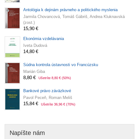
Antológia k dejinám právneho a politického myslenia
Jarmila Chovancová, Tomáš Gábriš, Andrea Kluknavská
(zost.)
15,90 €
Ekonómia vzdelávania
Iveta Dudová
14,80 €
Súdna kontrola ústavnosti vo Francúzsku
Marián Giba
8,80 €
Ušetríte 8,80 €
(50%)
Bankové právo záväzkové
Pavol Peceň, Roman Meliš
15,84 €
Ušetríte 36,96 €
(70%)
Napíšte nám