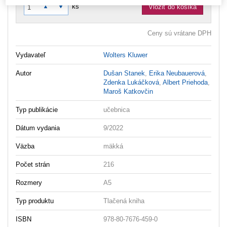
ks
Vložiť do košíka
Ceny sú vrátane DPH
Vydavateľ
Wolters Kluwer
Autor
Dušan Stanek
,
Erika Neubauerová
,
Zdenka Lukáčková
,
Albert Priehoda
,
Maroš Katkovčin
Typ publikácie
učebnica
Dátum vydania
9/2022
Väzba
mäkká
Počet strán
216
Rozmery
A5
Typ produktu
Tlačená kniha
ISBN
978-80-7676-459-0