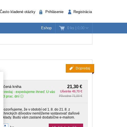
Často kladené otázky
Prihlásenie
Registrácia
0 ks
|
0,00
Eshop
k
nažéri
Verejná správa
Dopredaj
21,30 €
lačená kniha
Ušetríte 49,70 €
Dopredaj
- expedujeme ihneď. U vás
Pôvodne 71,00 €
o 3 prac. dní
Upozorňujeme, že v období od 1. 8. do 21. 8. z
technických dôvodov nemôžeme vystavovať daňové
doklady. Budú vám zaslané dodatočne e‑mailom.