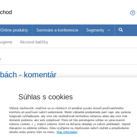
bchod
Online produkty
Semináre a konferencie
Segmenty
avujeme
Akciové balíčky
sa čo ponúkame profesionálom z vašej oblasti
ané produkty
Trh práce v ekonomických súvislostiach, 2. vydanie
Paulína Mihaľová, Janka Kottulová, Magdaléna Musilová, Michal Pálení
o
konómovia
Pedagógovia
Ma
25,20 €
bách - komentár
Zákon o priestupkoch – komentár, 3. vydanie
Helena Spišiaková
79,80 €
Vydavateľ
Wolters Kluwer
T
Súhlas s cookies
Autor
Milan Budjač
,
Janka Gibaľová
,
Peter
d
Ochrana základných práv
Straka
,
Jarmila Lazíková
Vážený návštevník, snažíme sa zo všetkých síl prinášať vysokú úroveň používateľského
Tomáš Ľalík, Ján Svák, Lívia Trellová, Vincent Bujňák
komfortu pri používaní našich webstránok. Medzi základné predpoklady patrí napr. aby správne
26,40 €
fungovalo vyhľadávanie, aby sme vás neobťažovali nevhodnou reklamou alebo aby sme mali
Typ publikácie
komentár
dostatok podnetov, ako web vylepšovať. Preto od Vás potrebujeme súhlas so spracovaním
súborov cookies, t. j. malých súborov, ktoré sa dočasne ukladajú vo vašom prehliadači. Vopred
ďakujeme za udelenie súhlasu. Dáta využijeme na zlepšovanie našich služieb a prispôsobenie
Dátum vydania
5/2017
Pracovné právo v poznámkach s príkladmi, 3. vydanie
obsahu webu priamo Vám na mieru.
Viac informácií
Jana Žuľová, Marcel Dolobáč, Monika Minčičová