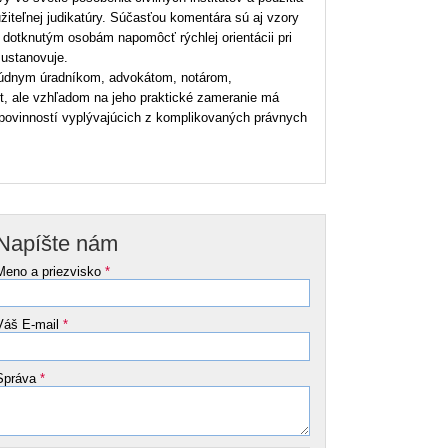
iteľnej judikatúry. Súčasťou komentára sú aj vzory
dotknutým osobám napomôcť rýchlej orientácii pri
 ustanovuje.
 súdnym úradníkom, advokátom, notárom,
t, ale vzhľadom na jeho praktické zameranie má
 povinností vyplývajúcich z komplikovaných právnych
Napíšte nám
Meno a priezvisko
*
Váš E-mail
*
Správa
*