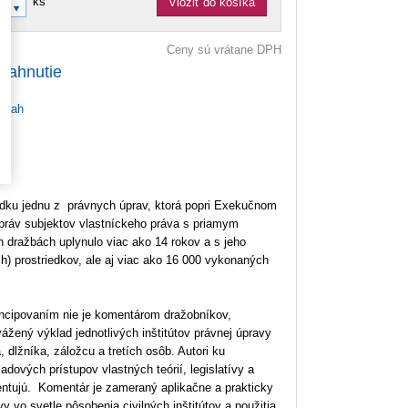
ks
Vložiť do košíka
Ceny sú vrátane DPH
tiahnutie
bsah
dku jednu z právnych úprav, ktorá popri Exekučnom
 práv subjektov vlastníckeho práva s priamym
 dražbách uplynulo viac ako 14 rokov a s jeho
h) prostriedkov, ale aj viac ako 16 000 vykonaných
 koncipovaním nie je komentárom dražobníkov,
ážený výklad jednotlivých inštitútov právnej úpravy
dlžníka, záložcu a tretích osôb. Autori ku
dových prístupov vlastných teórií, legislatívy a
zentujú. Komentár je zameraný aplikačne a prakticky
y vo svetle pôsobenia civilných inštitútov a použitia