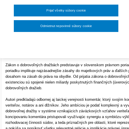
33,60 €
Väzba
tvrdá
Prijať všetky súbory cookie
Počet strán
760
Na s
Rozmery
A5 (148x210mm)
Odmietnut nepovinné súbory cookie
O
Typ produktu
Tlačená kniha
Nastavenia súborov cookie
ISBN
978-80-8168-636-8
Zákon o dobrovoľných dražbách predstavuje v slovenskom právnom poria
poriadku implikuje najzásadnejšie zásahy do majetkových práv a ďalších
dosahom na zásah do práva na obydlie. Od prijatia zákona o dobrovoľných
existenciou sú spojené nielen miliardy poskytnutých finančných (úverovýc
dobrovoľných dražieb.
Autori predkladajú odbornej aj laickej verejnosti komentár, ktorý svojím
veriteľov, notárov a ani dlžníkov. Jeho ambíciou je podať komplexný a vyv
dobrovoľnej dražby v systéme vznikajúcich záväzkových vzťahov veriteľa, 
koncipovaniu komentára pristupovali využívajúc synergiu a symbiózu výkla
rozhodovacej činnosti súdov, a teda príznačných pre oblasti, ktoré repre
a pokúša sa ponúknuť všetky relevantné relácie a implikácie právnej úprav