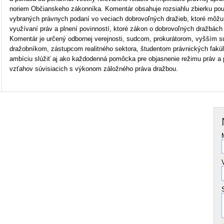
noriem Občianskeho zákonníka. Komentár obsahuje rozsiahlu zbierku použ
vybraných právnych podaní vo veciach dobrovoľných dražieb, ktoré môžu 
využívaní práv a plnení povinností, ktoré zákon o dobrovoľných dražbách
Komentár je určený odbornej verejnosti, sudcom, prokurátorom, vyšším
dražobníkom, zástupcom realitného sektora, študentom právnických fakúl
ambíciu slúžiť aj ako každodenná pomôcka pre objasnenie režimu práv a
vzťahov súvisiacich s výkonom záložného práva dražbou.