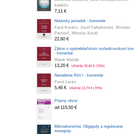
kolektív
7,11 €
Notársky poriadok - komentár
Karol Kovács, Jozef Farkašovský, Miroslav
Pavlovič, Miloslav Kováč
22,60 €
Zákon o spotrebiteľskom rozhodcovskom kon
- komentár
Marek Maslák
13,20 €
Ušetríte 30,80 €
(70%)
Nariadenie Rím I - komentár
Pavel Lacko
5,46 €
Ušetríte 12,74 €
(70%)
Právny obzor
od 115,50 €
Mikroekonómia: Oligopoly a regulované
monopoly