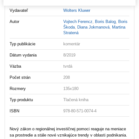
Vydavateľ
Wolters Kluwer
Autor
Vojtech Ferencz
,
Boris Balog
,
Boris
Škoda
,
Diana Jokmanová
,
Martina
Stratená
Typ publikácie
komentár
Dátum vydania
8/2019
Väzba
tvrdá
Počet strán
208
Rozmery
135x180
Typ produktu
Tlačená kniha
ISBN
978-80-571-0074-4
Nový zákon o regionálnej investičnej pomoci reaguje na meniace
sa prostredie a stále nové vznikajúce trendy v oblasti podnikania.