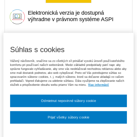
Elektronická verzia je dostupná
výhradne v právnom systéme ASPI
6,15 €
Tlačená kniha
Súhlas s cookies
Ušetríte 14,35 €
Dopredaj
- expedujeme ihneď. U vás do 3
Pôvodne 20,50 €
prac. dní
Vážený návštevník, snažíme sa zo všetkých síl prinášať vysokú úroveň používateľského
komfortu pri používaní našich webstránok. Medzi základné predpoklady patrí napr. aby
Upozorňujeme, že v období od 1. 8. do 21. 8. z technických
správne fungovalo vyhľadávanie, aby sme vás neobťažovali nevhodnou reklamou alebo aby
dôvodov nemôžeme vystavovať daňové doklady. Budú vám
sme mali dostatok podnetov, ako web vylepšovať. Preto od Vás potrebujeme súhlas so
zaslané dodatočne e‑mailom.
spracovaním súborov cookies, t. j. malých súborov, ktoré sa dočasne ukladajú vo vašom
prehliadači. Vopred ďakujeme za udelenie súhlasu. Dáta využijeme na zlepšovanie našich
služieb a prispôsobenie obsahu webu priamo Vám na mieru.
Viac informácií
ks
Vložiť do košíka
Odmietnut nepovinné súbory cookie
Ceny sú vrátane DPH
Na stiahnutie
Prijať všetky súbory cookie
Obsah
Ukážka
Nastavenia súborov cookie