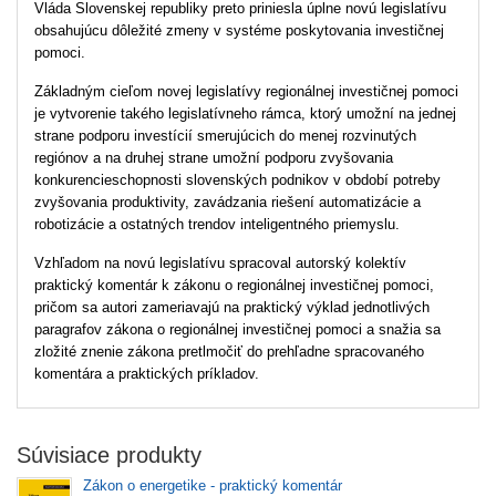
Vláda Slovenskej republiky preto priniesla úplne novú legislatívu
obsahujúcu dôležité zmeny v systéme poskytovania investičnej
pomoci.
Základným cieľom novej legislatívy regionálnej investičnej pomoci
je vytvorenie takého legislatívneho rámca, ktorý umožní na jednej
strane podporu investícií smerujúcich do menej rozvinutých
regiónov a na druhej strane umožní podporu zvyšovania
konkurencieschopnosti slovenských podnikov v období potreby
zvyšovania produktivity, zavádzania riešení automatizácie a
robotizácie a ostatných trendov inteligentného priemyslu.
Vzhľadom na novú legislatívu spracoval autorský kolektív
praktický komentár k zákonu o regionálnej investičnej pomoci,
pričom sa autori zameriavajú na praktický výklad jednotlivých
paragrafov zákona o regionálnej investičnej pomoci a snažia sa
zložité znenie zákona pretlmočiť do prehľadne spracovaného
komentára a praktických príkladov.
Súvisiace produkty
Zákon o energetike - praktický komentár