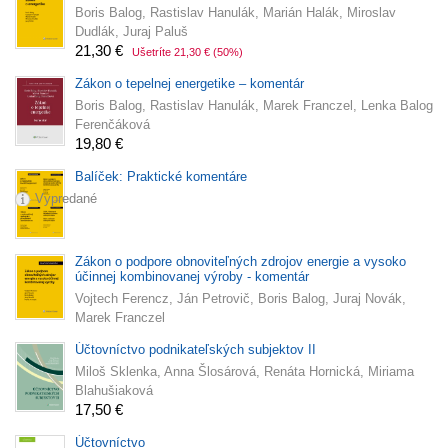
Boris Balog, Rastislav Hanulák, Marián Halák, Miroslav
Dudlák, Juraj Paluš
21,30 €
Ušetríte 21,30 €
(50%)
Zákon o tepelnej energetike – komentár
Boris Balog, Rastislav Hanulák, Marek Franczel, Lenka Balog
Ferenčáková
19,80 €
Balíček: Praktické komentáre
Vypredané
Zákon o podpore obnoviteľných zdrojov energie a vysoko
účinnej kombinovanej výroby - komentár
Vojtech Ferencz, Ján Petrovič, Boris Balog, Juraj Novák,
Marek Franczel
Účtovníctvo podnikateľských subjektov II
Miloš Sklenka, Anna Šlosárová, Renáta Hornická, Miriama
Blahušiaková
17,50 €
Účtovníctvo