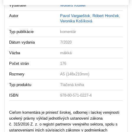
Vydavateľ
Wolters Kluwer
Autor
Pavol Vargaeštok
,
Róbert Hronček
,
Veronika Košíková
Typ publikácie
komentár
Dátum vydania
7/2020
Väzba
mäkká
Počet strán
176
Rozmery
A5 (148x210mm)
Typ produktu
Tlačená kniha
ISBN
978-80-571-0227-4
Cieľom komentára je priniesť širokej, odbornej i laickej verejnosti
ucelený právny výklad jednotlivých ustanovení zákona
č. 315/2016 Z. z. o registri partnerov verejného sektora, spolu s
ustanoveniami iných súvisiacich zákonov v podmienkach