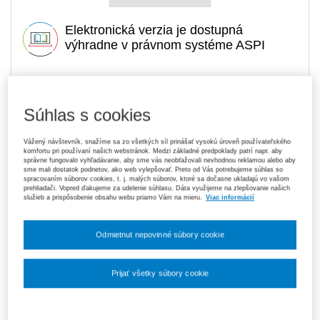
Elektronická verzia je dostupná
výhradne v právnom systéme ASPI
19,40 €
Tlačená kniha
Súhlas s cookies
Na sklade
- expedujeme ihneď. U vás do 3 prac. dní
Vážený návštevník, snažíme sa zo všetkých síl prinášať vysokú úroveň používateľského
Upozorňujeme, že v období od 1. 8. do 21. 8. z technických
komfortu pri používaní našich webstránok. Medzi základné predpoklady patrí napr. aby
dôvodov nemôžeme vystavovať daňové doklady. Budú vám
správne fungovalo vyhľadávanie, aby sme vás neobťažovali nevhodnou reklamou alebo aby
zaslané dodatočne e‑mailom.
sme mali dostatok podnetov, ako web vylepšovať. Preto od Vás potrebujeme súhlas so
spracovaním súborov cookies, t. j. malých súborov, ktoré sa dočasne ukladajú vo vašom
prehliadači. Vopred ďakujeme za udelenie súhlasu. Dáta využijeme na zlepšovanie našich
ks
Vložiť do košíka
služieb a prispôsobenie obsahu webu priamo Vám na mieru.
Viac informácií
Ceny sú vrátane DPH
Odmietnut nepovinné súbory cookie
Na stiahnutie
Ukážka
Prijať všetky súbory cookie
Obsah
Nastavenia súborov cookie