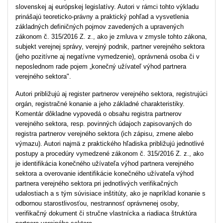
slovenskej aj európskej legislatívy. Autori v rámci tohto výkladu
prinášajú teoreticko-právny a praktický pohľad a vysvetlenia
základných definičných pojmov zavedených a upravených
zákonom č. 315/2016 Z. z., ako je zmluva v zmysle tohto zákona,
subjekt verejnej správy, verejný podnik, partner verejného sektora
(jeho pozitívne aj negatívne vymedzenie), oprávnená osoba či v
neposlednom rade pojem „konečný užívateľ výhod partnera
verejného sektora".
Autori približujú aj register partnerov verejného sektora, registrujúci
orgán, registračné konanie a jeho základné charakteristiky.
Komentár dôkladne vypovedá o obsahu registra partnerov
verejného sektora, resp. povinných údajoch zapisovaných do
registra partnerov verejného sektora (ich zápisu, zmene alebo
výmazu). Autori najmä z praktického hľadiska približujú jednotlivé
postupy a procedúry vymedzené zákonom č. 315/2016 Z. z., ako
je identifikácia konečného užívateľa výhod partnera verejného
sektora a overovanie identifikácie konečného užívateľa výhod
partnera verejného sektora pri jednotlivých verifikačných
udalostiach a s tým súvisiace inštitúty, ako je napríklad konanie s
odbornou starostlivosťou, nestrannosť oprávnenej osoby,
verifikačný dokument či stručne vlastnícka a riadiaca štruktúra