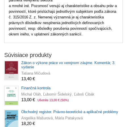
partnera verejného sektora
a mnohé iné. Pozornosť venujú aj charakteristike a obsahu práv a
povinností, ktoré prislúchajú jednotlivým subjektom podľa zákona
č. 315/2016 Z. z. Nemenej významná je aj charakteristika
právnych dôsledkov nesplnenia jednotlivých definovaných
povinností, resp. dôsledky porušenia povinností spočívajúcich,
okrem iného, v uplatnení zákonných sankcií.
Súvisiace produkty
Zákon o výkone práce vo verejnom záujme. Komentár, 3.
vydanie
Tatiana Mičudová
13,40 €
Finančná kontrola
Michal Oláh, Ľubomír Šidelský, Ľuboš Cibák
13,00 €
Ušetríte 13,00 €
(50%)
Obchodný register. Právno-teoretické a aplikačné problémy
Angelika Mašurová, Mária Patakyová
18,20 €